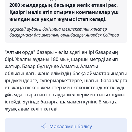
2000 жылдардың басында иелік еткені рас.
Қазіргі иелік етіп отырған компаниялар үш
жылдан аса уақыт жұмыс істеп келеді.
Қарасай ауданы бойынша Мемлекеттік кірістер
басқармасы басшысының орынбасары Анарбек Сейітов
"Алтын орда" базары – еліміздегі ең ірі базардың
бірі. Жалпы ауданы 180 мың шаршы метрді алып
жатыр. Базар бұл күнде Алматы, Алматы
облысындағы және еліміз­дің басқа аймақтарындағы
ірі дүкендерге, супермаркеттерге, шағын базарларға
ет, жаңа піскен жемістер мен көкөністерді жеткізуді
ұйымдастыратын ірі сауда желі­лері­мен тығыз жұмыс
істейді. Бүгінде базар­ға шамамен күніне 8 мыңға
жуық адам келіп кетеді.
Мақаламен бөлісу