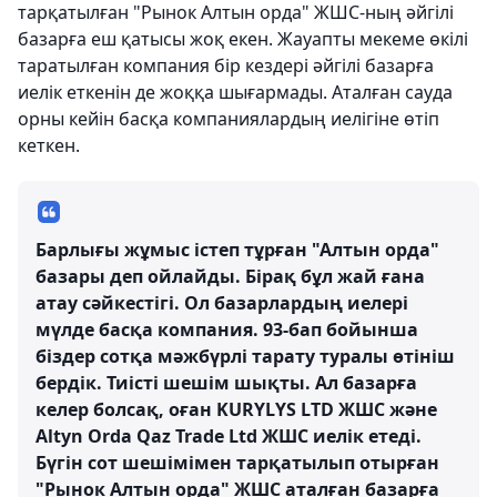
тарқатылған "Рынок Алтын орда" ЖШС-ның әйгілі
базарға еш қатысы жоқ екен. Жауапты мекеме өкілі
таратылған компания бір кездері әйгілі базарға
иелік еткенін де жоққа шығармады. Аталған сауда
орны кейін басқа компаниялардың иелігіне өтіп
кеткен.
Барлығы жұмыс істеп тұрған "Алтын орда"
базары деп ойлайды. Бірақ бұл жай ғана
атау сәйкестігі. Ол базарлардың иелері
мүлде басқа компания. 93-бап бойынша
біздер сотқа мәжбүрлі тарату туралы өтініш
бердік. Тиісті шешім шықты. Ал базарға
келер болсақ, оған KURYLYS LTD ЖШС және
Altyn Orda Qaz Trade Ltd ЖШС иелік етеді.
Бүгін сот шешімімен тарқатылып отырған
"Рынок Алтын орда" ЖШС аталған базарға