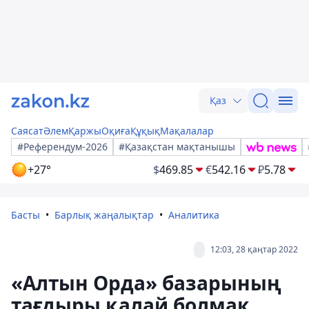
Қаз
Саясат
Әлем
Қаржы
Оқиға
Құқық
Мақалалар
#Референдум-2026
#Қазақстан мақтанышы
+27°
$
469.85
€
542.16
₽
5.78
Басты
Барлық жаңалықтар
Аналитика
12:03, 28 қаңтар 2022
«Алтын Орда» базарының
тағдыры қалай болмақ