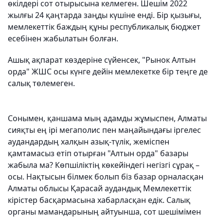
өкілдері сот отырысына келмеген. Шешім 2022
жылғы 24 қаңтарда заңды күшіне енді. Бір қызығы,
мемлекеттік баждың құны республикалық бюджет
есебінен жабылатын болған.
Ашық ақпарат көздеріне сүйенсек, "Рынок Алтын
орда" ЖШС осы күнге дейін мемлекетке бір теңге де
салық төлемеген.
Сонымен, қаншама мың адамды жұ­мыспен, Алматы
сияқты ең ірі мегаполис пен маңайындағы іргелес
аудандардың халқын азық-түлік, жеміспен
қамтамасыз етіп отырған "Алтын орда" базары
жабыла ма? Көпшіліктің көкейіндегі негізгі сұрақ –
осы. Нақтысын білмек болып біз базар орналасқан
Алматы облысы Қарасай аудандық Мемлекеттік
кірістер басқар­масы­на хабарласқан едік. Салық
органы мамандарының айтуынша, сот шешімімен