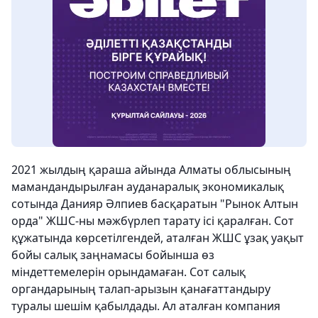
2021 жылдың қараша айында Алматы облысының
маман­дандырылған ауданаралық экономикалық
сотында Данияр Әлпиев басқаратын "Рынок Алтын
орда" ЖШС-ны мәжбүрлеп тарату ісі қаралған. Сот
құжатында көрсетілгендей, аталған ЖШС ұзақ уақыт
бойы салық заңнамасы бойынша өз
міндеттемелерін орындамаған. Сот салық
органдарының талап-арызын қанағаттандыру
туралы шешім қабылдады. Ал аталған компания