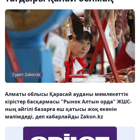
Сурет: Zakon.kz
Алматы облысы Қарасай ауданы мемлекеттік
кірістер басқармасы­ "Рынок Алтын орда" ЖШС-
ның әйгілі базарға еш қатысы жоқ екенін
мәлімдеді, деп хабарлайды Zakon.kz