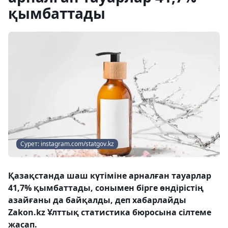
қымбаттады
Сурет: instagram.com/statgov.kz
Қазақстанда шаш күтіміне арналған тауарлар
41,7% қымбаттады, сонымен бірге өндірістің
азайғаны да байқалды, деп хабарлайды
Zakon.kz Ұлттық статистика бюросына сілтеме
жасап.