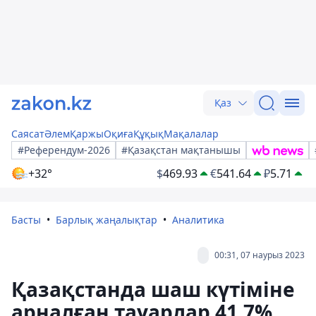
Қаз
Саясат
Әлем
Қаржы
Оқиға
Құқық
Мақалалар
#Референдум-2026
#Қазақстан мақтанышы
+32°
$
469.93
€
541.64
₽
5.71
Басты
Барлық жаңалықтар
Аналитика
00:31, 07 наурыз 2023
Қазақстанда шаш күтіміне
арналған тауарлар 41,7%