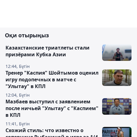
Оқи отырыңыз
Казахстанские триатлеты стали
призёрами Кубка Азии
12:44, Бүгін
Тренер "Каспия" Шойтымов оценил
игру подопечных в матче с
"Улытау" в КПЛ
12:04, Бүгін
Мазбаев выступил с заявлением
после ничьей "Улытау" с "Каспием"
в КПЛ
11:41, Бүгін
Схожий стиль: что известно о