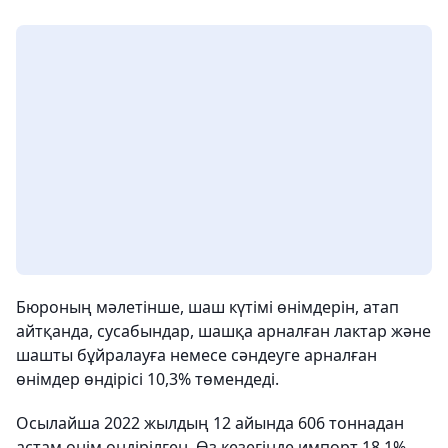
Бюроның мәлетінше, шаш күтімі өнімдерін, атап
айтқанда, сусабындар, шашқа арналған лактар және
шашты бұйралауға немесе сәндеуге арналған
өнімдер өндірісі 10,3% төмендеді.
Осылайша 2022 жылдың 12 айында 606 тоннадан
астам өнім өндірілген. Өз кезегінде импорт 18,1%