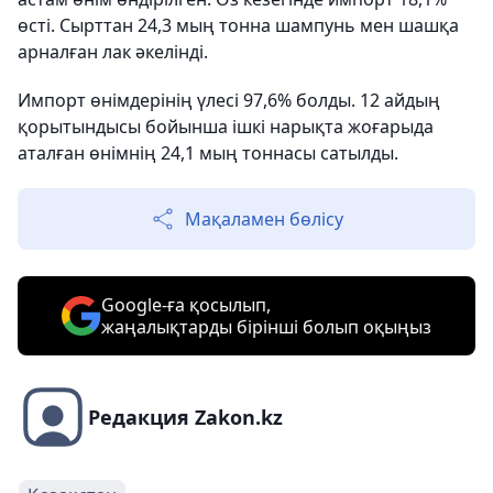
өсті. Сырттан 24,3 мың тонна шампунь мен шашқа
арналған лак әкелінді.
Импорт өнімдерінің үлесі 97,6% болды. 12 айдың
қорытындысы бойынша ішкі нарықта жоғарыда
аталған өнімнің 24,1 мың тоннасы сатылды.
Мақаламен бөлісу
Google-ға қосылып,
жаңалықтарды бірінші болып оқыңыз
Редакция Zakon.kz