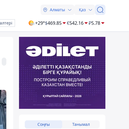
Алматы
Қаз
+29°
$
469.85
€
542.16
₽
5.78
алтері
ы
Соңғы
Танымал