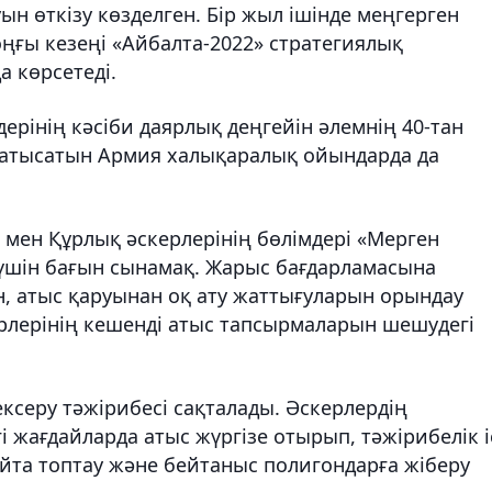
н өткізу көзделген. Бір жыл ішінде меңгерген
ғы кезеңі «Айбалта-2022» стратегиялық
 көрсетеді.
ерінің кәсіби даярлық деңгейін әлемнің 40-тан
 қатысатын Армия халықаралық ойындарда да
мен Құрлық әскерлерінің бөлімдері «Мерген
үшін бағын сынамақ. Жарыс бағдарламасына
 атыс қаруынан оқ ату жаттығуларын орындау
лерінің кешенді атыс тапсырмаларын шешудегі
ексеру тәжірибесі сақталады. Әскерлердің
і жағдайларда атыс жүргізе отырып, тәжірибелік і
та топтау және бейтаныс полигондарға жіберу