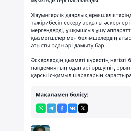
мүмкіндіктері бағаланады.
Жауынгерлік даярлық ерекшеліктерінд
тәжірибесін ескеру арқылы әскерлер 
мергендерді, ұшқышсыз ұшу аппаратт
қызметшілер мен бөлімшелердің атыс
атысты одан әрі дамыту бар.
Әскерлердің қызметі күрестің негізг
пандемияның одан әрі өршуінің орын
қарсы іс-қимыл шараларын қарастыр
Мақаламен бөлісу: