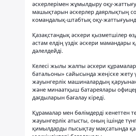
әскерлерімен жұмылдыру оқу-жаттығуы
машықтарын әскерлер даярлықтың соң
командалық-штабтық оқу-жаттығуында
Қазақстандық әскери қызметшілер өзд
астам елдің үздік әскери мамандары
дәлелдейді.
Келесі жылы жалпы әскери құрамалар 
батальоны» сайысында жеңіске жету 
жауынгерлік машиналардың қаруынан,
және минаатқыш батареялары офицер
дағдыларын бағалау кіреді.
Құрамалар мен бөлімдерді кенеттен т
жауынгерлік атысты, оның ішінде түнг
қимылдарды пысықтау мақсатында қай