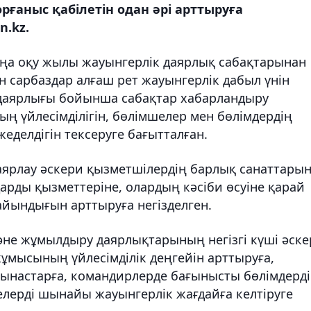
рғаныс қабілетін одан әрі арттыруға
n.kz.
ңа оқу жылы жауынгерлік даярлық сабақтарынан
н сарбаздар алғаш рет жауынгерлік дабыл үнін
 даярлығы бойынша сабақтар хабарландыру
ң үйлесімділігін, бөлімшелер мен бөлімдердің
еделдігін тексеруге бағытталған.
аярлау әскери қызметшілердің барлық санаттарын
арды қызметтеріне, олардың кәсіби өсуіне қарай
дайындығын арттыруға негізделген.
әне жұмылдыру даярлықтарының негізгі күші әск
ұмысының үйлесімділік деңгейін арттыруға,
ынастарға, командирлерде бағынысты бөлімдерді
лерді шынайы жауынгерлік жағдайға келтіруге