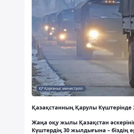
ҚР Қорғаныс министрлігі
Қазақстанның Қарулы Күштерінде 
Жаңа оқу жылы Қазақстан әскерін
Күштердің 30 жылдығына – біздің е