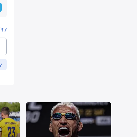
Кіру
у