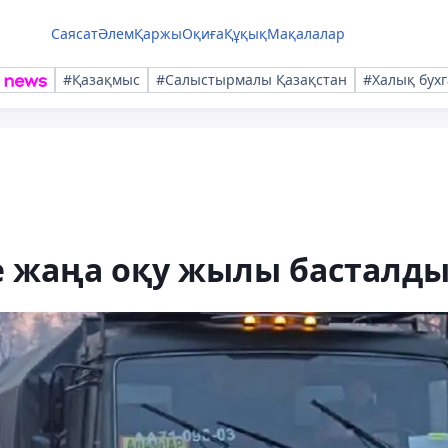
Саясат
Әлем
Қаржы
Оқиға
Құқық
Мақалалар
#Қазақмыс
#Салыстырмалы Қазақстан
#Халық бухг
е жаңа оқу жылы басталд