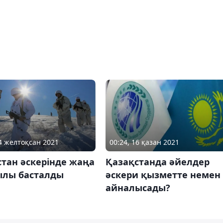
04 желтоқсан 2021
00:24, 16 қазан 2021
тан әскерінде жаңа
Қазақстанда әйелдер
ылы басталды
әскери қызметте немен
айналысады?