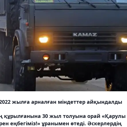
2022 жылға арналған міндеттер айқындалды
ің құрылғанына 30 жыл толуына орай «Қарулы
рен еңбегіміз!» ұранымен өтеді. Әскерлердің