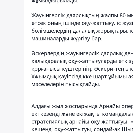
жұмылдырылады.
Жауынгерлік даярлықтың жалпы 80 мы
өтсек оның ішінде оқу-жаттығу, іс жү
бөлімшелердің далалық жорықтары, к
машиналарды жүргізу бар.
Әскерлердің жауынгерлік даярлық дең
халықаралық оқу-жаттығуларды өткізу
қорғанысы күштерінің, Әскери-теңіз 
Ұжымдық қауіпсіздікке шарт ұйымы а
мәселелерін пысықтайды.
Алдағы жыл жоспарында Арнайы опер
екі кезеңді және екіжақты командалы
стратегиялық арнайы оқу-жаттығуы, «
кешенді оқу-жаттығуы, сондай-ақ Шы