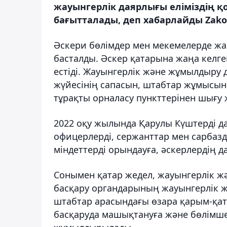
жауынгерлік даярлығы еліміздің қо
бағытталады, деп хабарлайды Zako
Әскери бөлімдер мен мекемелерде жа
басталды. Әскер қатарына жаңа келге
естіді. Жауынгерлік және жұмылдыру
жүйесінің сапасын, штабтар жұмысыны
тұрақты орналасу пункттерінен шығу ж
2022 оқу жылында Қарулы Күштерді д
офицерлерді, сержанттар мен сарбазд
міндеттерді орындауға, әскерлердің 
Сонымен қатар жедел, жауынгерлік ж
басқару органдарының жауынгерлік ж
штабтар арасындағы өзара қарым-қат
басқаруда машықтануға және бөлімше