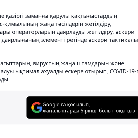
е қазіргі заманғы қарулы қақтығыстардың
іс-қимылының жаңа тәсілдерін жетілдіру,
ары операторларын даярлауды жетілдіру, әскери
 даярлығының элементі ретінде әскери тактикал
і бағыттарын, вирустың жаңа штамдарын және
 алуы ықтимал ахуалды ескере отырып, COVID-19-
ады.
Google-ға қосылып,
жаңалықтарды бірінші болып оқыңыз