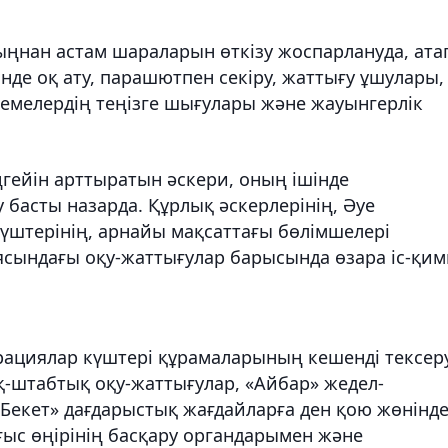
ңнан астам шараларын өткізу жоспарлануда, ата
зінде оқ ату, парашютпен секіру, жаттығу ұшулары,
емелердің теңізге шығулары және жауынгерлік
гейін арттыратын әскери, оның ішінде
 басты назарда. Құрлық әскерлерінің, Әуе
күштерінің, арнайы мақсаттағы бөлімшелері
ясындағы оқу-жаттығулар барысында өзара іс-қи
ациялар күштері құрамаларының кешенді тексеру
қ-штабтық оқу-жаттығулар, «Айбар» жедел-
Бекет» дағдарыстық жағдайларға ден қою жөнінде
ғыс өңірінің басқару органдарымен және