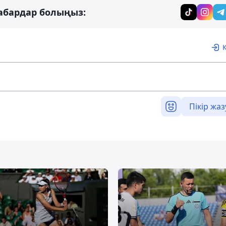
абардар болыңыз:
Пікір жаз