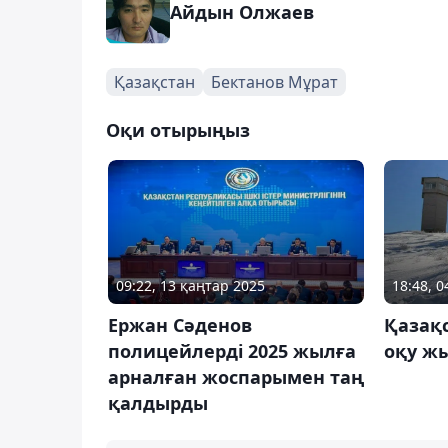
Айдын Олжаев
Қазақстан
Бектанов Мұрат
Оқи отырыңыз
09:22, 13 қаңтар 2025
18:48, 
Ержан Сәденов
Қазақс
полицейлерді 2025 жылға
оқу ж
арналған жоспарымен таң
қалдырды