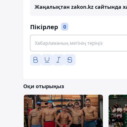
Жаңалықтан zakon.kz сайтында х
Пікірлер
0
Оқи отырыңыз