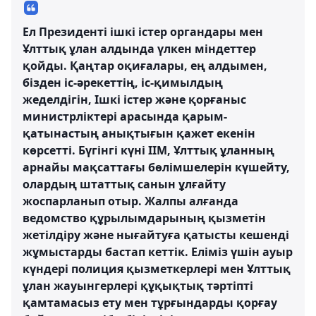
Ел Президенті ішкі істер органдары мен
Ұлттық ұлан алдында үлкен міндеттер
қойды. Қаңтар оқиғалары, ең алдымен,
бізден іс-әрекеттің, іс-қимылдың
жеделдігін, Ішкі істер және қорғаныс
министрліктері арасында қарым-
қатынастың анықтығын қажет екенін
көрсетті. Бүгінгі күні ІІМ, Ұлттық ұланның
арнайы мақсаттағы бөлімшелерін күшейту,
олардың штаттық санын ұлғайту
жоспарланып отыр. Жалпы алғанда
ведомство құрылымдарының қызметін
жетілдіру және нығайтуға қатысты кешенді
жұмыстарды бастап кеттік. Еліміз үшін ауыр
күндері полиция қызметкерлері мен Ұлттық
ұлан жауынгерлері құқықтық тәртіпті
қамтамасыз ету мен тұрғындарды қорғау