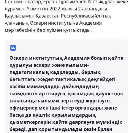
Сонымен қатар, Ерлан Тұрғымбаев Ұлттық ұлан жеке
құрамын Үкіметтің 2022 жылғы 2 ақпандағы
Қаулысымен Қазақстан Республикасы Ұлттық
ұланының Әскери институтына Академия
мәртебесінің берілуімен құттықтады.
Әскери институттың Академия болып қайта
құрылуы әскери және ғылыми-
педагогикалық кадрларды, барлық
бағыттағы жедел-тактикалық деңгейдегі
кәсіби мамандарды дайындаудың
тиімділігін арттыруға, қоғамдық қауіпсіздік
саласында ғылыми зерттеуді жүргізуге,
офицерлер мен ішкі істер органдары және
басқа да күштік құрылымдардың
қызметкерлерін қайта даярлауға мүмкіндік
береді, деп қорытындылады сөзін Ерлан