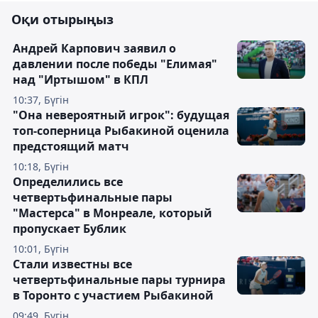
Оқи отырыңыз
Андрей Карпович заявил о
давлении после победы "Елимая"
над "Иртышом" в КПЛ
10:37, Бүгін
"Она невероятный игрок": будущая
топ-соперница Рыбакиной оценила
предстоящий матч
10:18, Бүгін
Определились все
четвертьфинальные пары
"Мастерса" в Монреале, который
пропускает Бублик
10:01, Бүгін
Стали известны все
четвертьфинальные пары турнира
в Торонто с участием Рыбакиной
09:49, Бүгін