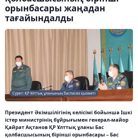
орынбасары жаңадан
тағайындалды
Сурет: ҚР Ұлттық ұланының баспасөз қызметі
Президент Әкімшілігінің келісімі бойынша Ішкі
істер министрінің бұйрығымен генерал-майор
Қайрат Ақтанов ҚР Ұлттық ұланы Бас
қолбасшысының бірінші орынбасары – Бас