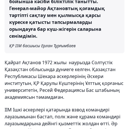
бойынша кәсіби біліктілік танытты.
Генерал-майор Ақтановтың қоғамдық
тәртіпті сақтау мен қылмысқа қарсы
күреске қатысты тапсырмаларды
орындауға бар күш-жігерін саларына
сенімдімін.
ҚР ІІМ басшысы Ерлан Тұрғымбаев
Қайрат Ақтанов 1972 жылы наурызда Солтүстік
Қазақстан облысында дүниеге келген. Қазақстан
Республикасы Шекара әскерлерінің Әскери
институтын, ҚР Қарулы Күштерінің Ұлттық қорғаныс
университетін, Ресей Федерациясы Бас штабының
академиясын тәмамдаған.
ІІМ Ішкі әскерлері қатарында взвод командирі
лауазымынан бастап, полк және құрама командирі
лауазымдарына дейінгі қызметтік жолдан өтті. Әр