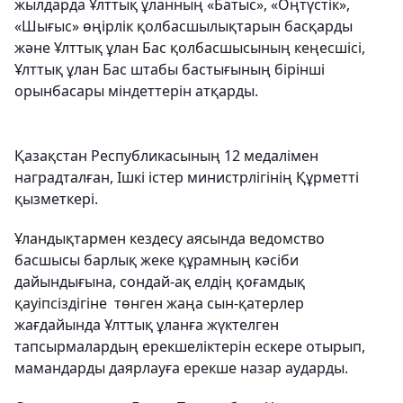
жылдарда Ұлттық ұланның «Батыс», «Оңтүстік»,
«Шығыс» өңірлік қолбасшылықтарын басқарды
және Ұлттық ұлан Бас қолбасшысының кеңесшісі,
Ұлттық ұлан Бас штабы бастығының бірінші
орынбасары міндеттерін атқарды.
Қазақстан Республикасының 12 медалімен
наградталған, Ішкі істер министрлігінің Құрметті
қызметкері.
Ұландықтармен кездесу аясында ведомство
басшысы барлық жеке құрамның кәсіби
дайындығына, сондай-ақ елдің қоғамдық
қауіпсіздігіне төнген жаңа сын-қатерлер
жағдайында Ұлттық ұланға жүктелген
тапсырмалардың ерекшеліктерін ескере отырып,
мамандарды даярлауға ерекше назар аударды.