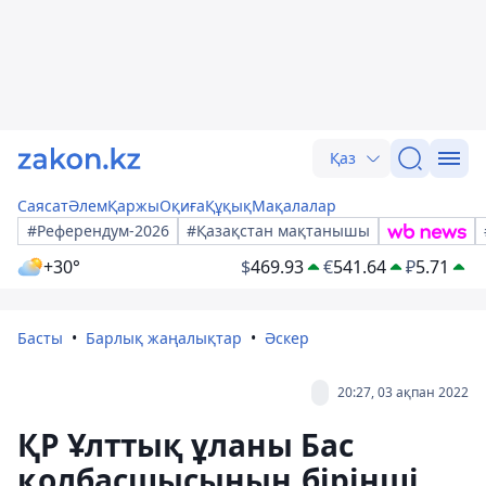
Қаз
Саясат
Әлем
Қаржы
Оқиға
Құқық
Мақалалар
#Референдум-2026
#Қазақстан мақтанышы
+30°
$
469.93
€
541.64
₽
5.71
Басты
Барлық жаңалықтар
Әскер
20:27, 03 ақпан 2022
ҚР Ұлттық ұланы Бас
қолбасшысының бірінші