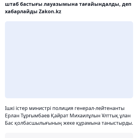
штаб бастығы лауазымына тағайындалды, деп
хабарлайды Zakon.kz
Ішкі істер министрі полиция генерал-лейтенанты
Ерлан Тұрғымбаев Қайрат Михаилұлын Ұлттық ұлан
Бас қолбасшылығының жеке құрамына таныстырды.