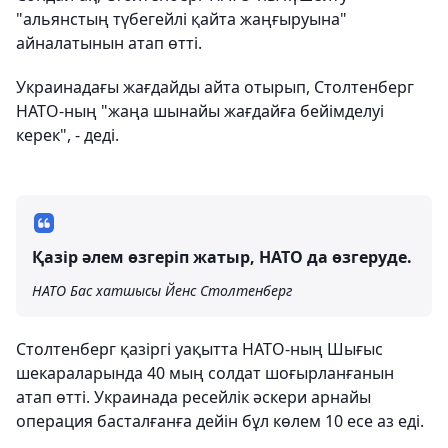
"альянстың түбегейлі қайта жаңғыруына"
айналатынын атап өтті.
Украинадағы жағдайды айта отырып, Столтенберг
НАТО-ның "жаңа шынайы жағдайға бейімделуі
керек", - деді.
Қазір әлем өзгеріп жатыр, НАТО да өзгеруде.
НАТО Бас хатшысы Йенс Столтенберг
Столтенберг қазіргі уақытта НАТО-ның Шығыс
шекараларында 40 мың солдат шоғырланғанын
атап өтті. Украинада ресейлік әскери арнайы
операция басталғанға дейін бұл көлем 10 есе аз еді.