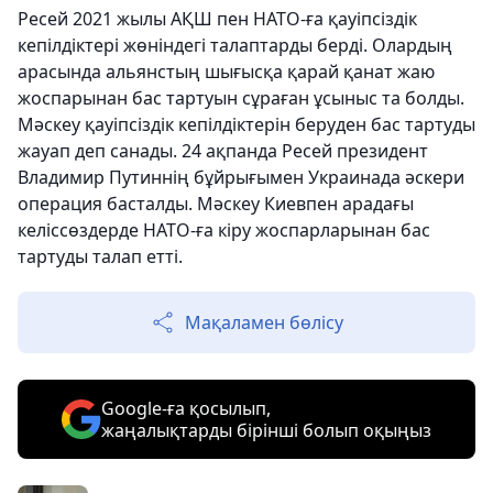
Ресей 2021 жылы АҚШ пен НАТО-ға қауіпсіздік
кепілдіктері жөніндегі талаптарды берді. Олардың
арасында альянстың шығысқа қарай қанат жаю
жоспарынан бас тартуын сұраған ұсыныс та болды.
Мәскеу қауіпсіздік кепілдіктерін беруден бас тартуды
жауап деп санады. 24 ақпанда Ресей президент
Владимир Путиннің бұйрығымен Украинада әскери
операция басталды. Мәскеу Киевпен арадағы
келіссөздерде НАТО-ға кіру жоспарларынан бас
тартуды талап етті.
Мақаламен бөлісу
Google-ға қосылып,
жаңалықтарды бірінші болып оқыңыз