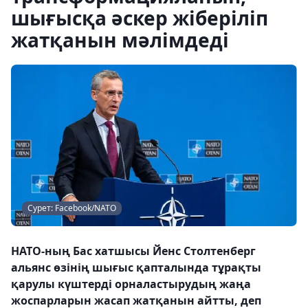
шығысқа әскер жіберіліп
жатқанын мәлімдеді
Сурет: Facebook/NATO
НАТО-ның Бас хатшысы Йенс Столтенберг
альянс өзінің шығыс қапталында тұрақты
қарулы күштерді орналастырудың жаңа
жоспарларын жасап жатқанын айтты, деп