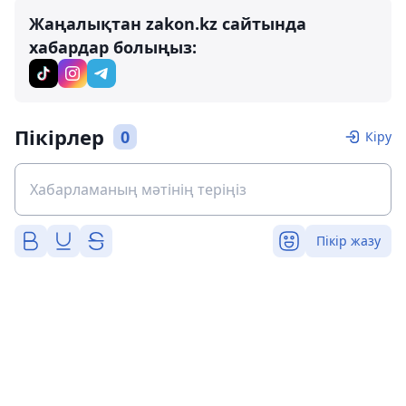
Жаңалықтан zakon.kz сайтында
хабардар болыңыз:
Пікірлер
0
Кіру
Пікір жазу