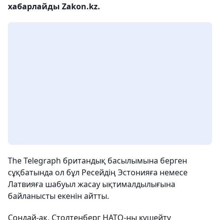
хабарлайды Zakon.kz.
The Telegraph британдық басылымына берген
сұқбатында ол бұл Ресейдің Эстонияға немесе
Латвияға шабуыл жасау ықтималдылығына
байланысты екенін айтты.
Сондай-ақ, Столтенберг НАТО-ны күшейту