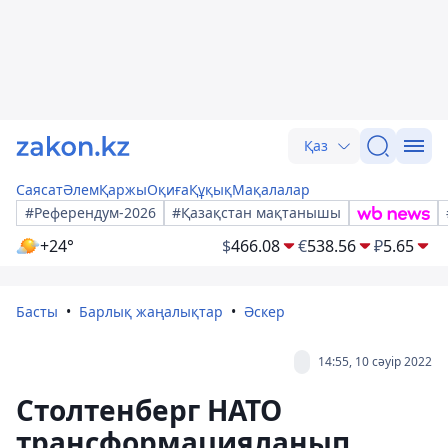
Қаз
Саясат
Әлем
Қаржы
Оқиға
Құқық
Мақалалар
#Референдум-2026
#Қазақстан мақтанышы
+24°
$
466.08
€
538.56
₽
5.65
Басты
Барлық жаңалықтар
Әскер
14:55, 10 сәуір 2022
Столтенберг НАТО
трансформацияланып,