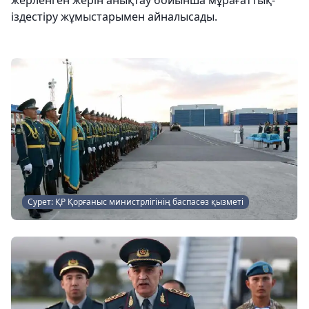
жерленген жерін анықтау бойынша мұрағаттық-
іздестіру жұмыстарымен айналысады.
Сурет: ҚР Қорғаныс министрлігінің баспасөз қызметі