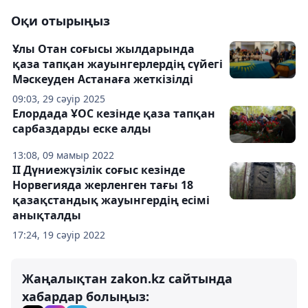
Оқи отырыңыз
Ұлы Отан соғысы жылдарында
қаза тапқан жауынгерлердің сүйегі
Мәскеуден Астанаға жеткізілді
09:03, 29 сәуір 2025
Елордада ҰОС кезінде қаза тапқан
сарбаздарды еске алды
13:08, 09 мамыр 2022
II Дүниежүзілік соғыс кезінде
Норвегияда жерленген тағы 18
қазақстандық жауынгердің есімі
анықталды
17:24, 19 сәуір 2022
Жаңалықтан zakon.kz сайтында
хабардар болыңыз: