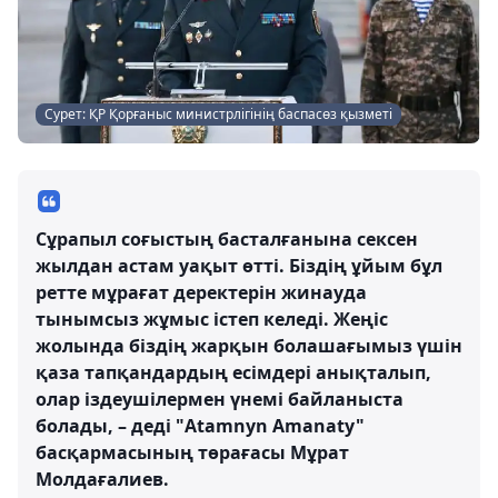
Сурет: ҚР Қорғаныс министрлігінің баспасөз қызметі
Сұрапыл соғыстың басталғанына сексен
жылдан астам уақыт өтті. Біздің ұйым бұл
ретте мұрағат деректерін жинауда
тынымсыз жұмыс істеп келеді. Жеңіс
жолында біздің жарқын болашағымыз үшін
қаза тапқандардың есімдері анықталып,
олар іздеушілермен үнемі байланыста
болады, – деді "Atamnyn Amanaty"
басқармасының төрағасы Мұрат
Молдағалиев.