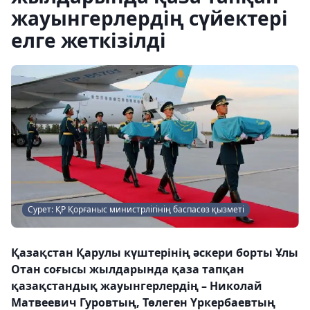
жауынгерлердің сүйектері
елге жеткізілді
Сурет: ҚР Қорғаныс министрлігінің баспасөз қызметі
Қазақстан Қарулы күштерінің әскери борты Ұлы
Отан соғысы жылдарында қаза тапқан
қазақстандық жауынгерлердің – Николай
Матвеевич Гуровтың, Төлеген Үркербаевтың