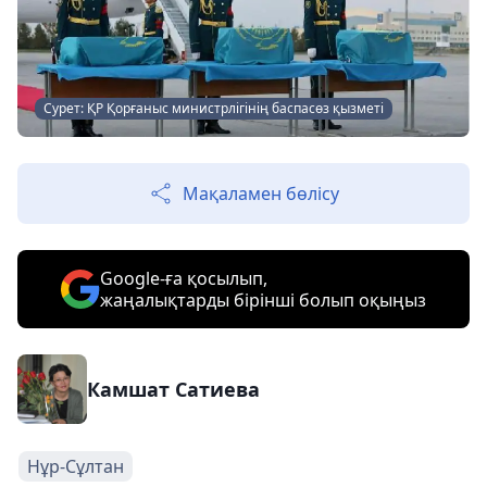
Сурет: ҚР Қорғаныс министрлігінің баспасөз қызметі
Мақаламен бөлісу
Google-ға қосылып,
жаңалықтарды бірінші болып оқыңыз
Камшат Сатиева
Нұр-Сұлтан