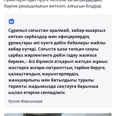
бәріне ризашылығын жеткізіп, алғысын білдірді.
Сұрапыл соғыстан оралмай, хабар-ошарсыз
кеткен сарбаздар мен офицерлердің
ұрпақтары әлі күнге дейін бабалары жайлы
хабар күтеді. Соғыста қаза тапқан соңғы
сарбаз жерленгенге дейін іздеу жалғаса
бермек,– Біз бірлесіп атқарып жатқан жұмыс
жастарға әскери-патриоттық тәрбие беруге,
қазақстандық жауынгерлердің
жанқиярлығы мен батылдығы туралы
тарихты жадымызда сақтауға барынша
ықпал етеріне сенімдімін.
Руслан Жақсылықов