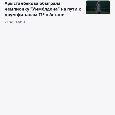
Арыстанбекова обыграла
чемпионку "Уимблдона" на пути к
двум финалам ITF в Астане
21:41, Бүгін