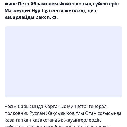
және Петр Абрамович Фоменконың сүйектерін
Мәскеуден Нұр-Сұлтанға жеткізді, деп
хабарлайды Zakon.kz.
Рәсім барысында Қорғаныс министрі генерал-
полковник Руслан Жақсылықов Ұлы Отан соғысында
қаза тапқан қазақстандық жауынгерлердің
сүйектерін іздестіруге белсене қатысқандардың