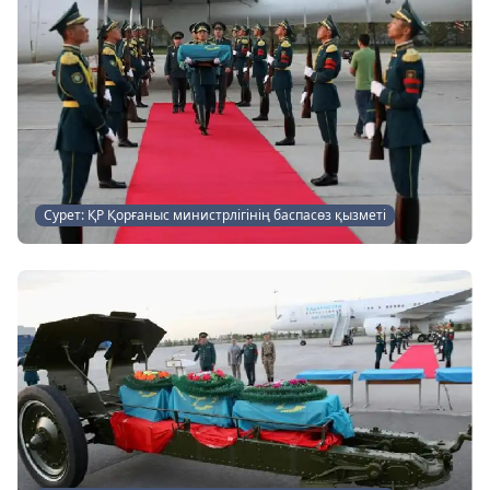
Сурет: ҚР Қорғаныс министрлігінің баспасөз қызметі