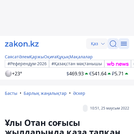
Қаз
Саясат
Әлем
Қаржы
Оқиға
Құқық
Мақалалар
#Референдум-2026
#Қазақстан мақтанышы
+23°
$
469.93
€
541.64
₽
5.71
Басты
Барлық жаңалықтар
Әскер
10:51, 25 маусым 2022
Ұлы Отан соғысы
жылдарында қаза тапқан