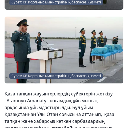
Сурет: ҚР Қорғаныс министрлігінің баспасөз қызметі
Сурет: ҚР Қорғаныс министрлігінің баспасөз қызметі
Қаза тапқан жауынгерлердің сүйектерін жеткізу
"Atamnyn Amanaty" қоғамдық ұйымының
арқасында ұйымдастырылды. Бұл ұйым
Қазақстаннан Ұлы Отан соғысына аттанып, қаза
тапқан және хабарсыз кеткен сарбаздардың