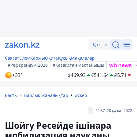
Қаз
Саясат
Әлем
Қаржы
Оқиға
Құқық
Мақалалар
#Референдум-2026
#Қазақстан мақтанышы
+33°
$
469.93
€
541.64
₽
5.71
Басты
Барлық жаңалықтар
Әскер
22:37, 28 қазан 2022
Шойгу Ресейде ішінара
мобилизация науқаны