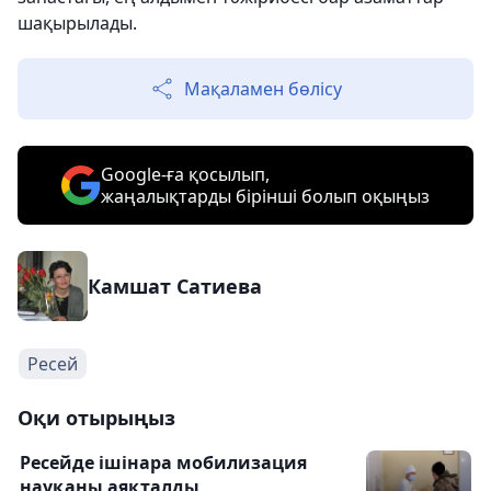
шақырылады.
Мақаламен бөлісу
Google-ға қосылып,
жаңалықтарды бірінші болып оқыңыз
Камшат Сатиева
Ресей
Оқи отырыңыз
Ресейде ішінара мобилизация
науқаны аяқталды