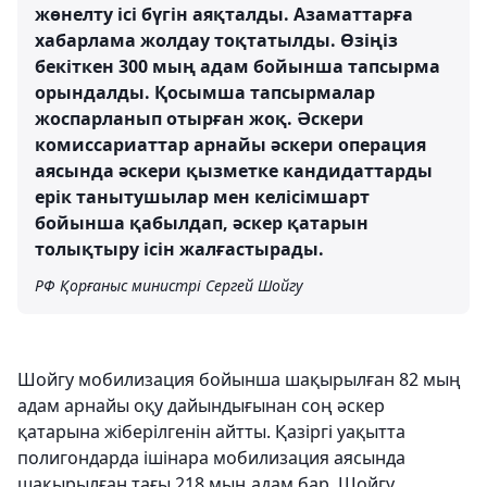
жөнелту ісі бүгін аяқталды. Азаматтарға
хабарлама жолдау тоқтатылды. Өзіңіз
бекіткен 300 мың адам бойынша тапсырма
орындалды. Қосымша тапсырмалар
жоспарланып отырған жоқ. Әскери
комиссариаттар арнайы әскери операция
аясында әскери қызметке кандидаттарды
ерік танытушылар мен келісімшарт
бойынша қабылдап, әскер қатарын
толықтыру ісін жалғастырады.
РФ Қорғаныс министрі Сергей Шойгу
Шойгу мобилизация бойынша шақырылған 82 мың
адам арнайы оқу дайындығынан соң әскер
қатарына жіберілгенін айтты. Қазіргі уақытта
полигондарда ішінара мобилизация аясында
шақырылған тағы 218 мың адам бар. Шойгу