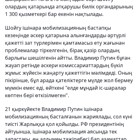
олардың қатарында атқарушы билік органдарының
1 300 қызметкері бар екенін нақтылады.
Шойгу ішінара мобилизацияның бастапқы
кезеңінде әскер қатарына алынғандарды әртүрлі
қажетті зат түрлерімен қамтамасыз ету жағынан
проблемалар тіркелгенін, бірақ қазір олардың
барлығы шешілгенін айтты. Владимир Путин бұған
жауап ретінде әскери комиссариаттардың бүкіл
жұмыс жүйесін жаңарту қажеттігін мәлімдеді. Оның
пікірінше, бұл арада қателіктерге мүлде жол бермеу
мүмкін емес еді, өйткені "елде мұндай іс-шаралар
көптен бері өткізілмеген".
21 қыркүйекте Владимир Путин ішінара
мобилизацияның басталғанын жариялады, сол күні
тиісті Жарлыққа қол қойылды. РФ президентінің
айтуынша, ішінара мобилизация аясында тек
запастағы, ең алдымен тәжірибесі бар азаматтар