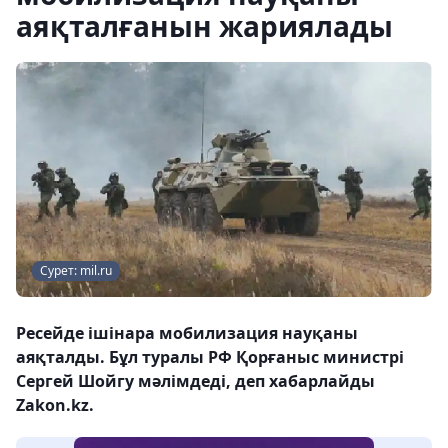
аяқталғанын жариялады
Сурет: mil.ru
Ресейде ішінара мобилизация науқаны
аяқталды. Бұл туралы РФ Қорғаныс министрі
Сергей Шойгу мәлімдеді, деп хабарлайды
Zakon.kz.