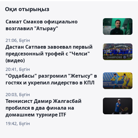
Оқи отырыңыз
Самат Смаков официально
возглавил "Атырау"
21:06, Бүгін
Дастан Сатпаев завоевал первый
предсезонный трофей с "Челси"
(видео)
20:41, Бүгін
"Ордабасы" разгромил "Жетысу" в
гостях и укрепил лидерство в КПЛ
20:03, Бүгін
Теннисист Дамир Жалгасбай
пробился в два финала на
домашнем турнире ITF
19:42, Бүгін