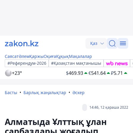
Қаз
Саясат
Әлем
Қаржы
Оқиға
Құқық
Мақалалар
#Референдум-2026
#Қазақстан мақтанышы
+23°
$
469.93
€
541.64
₽
5.71
Басты
Барлық жаңалықтар
Әскер
14:46, 12 қараша 2022
Алматыда Ұлттық ұлан
сарбаздары жоғалып