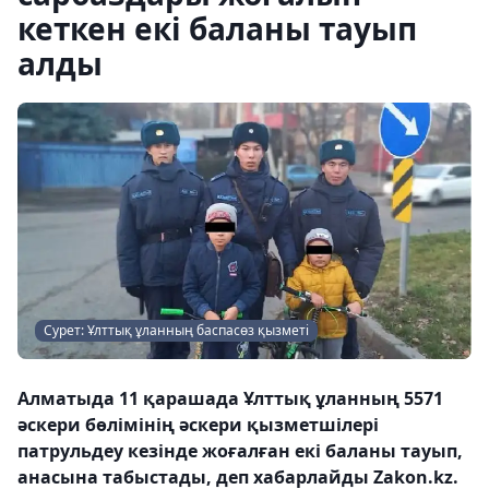
кеткен екі баланы тауып
алды
Сурет: Ұлттық ұланның баспасөз қызметі
Алматыда 11 қарашада Ұлттық ұланның 5571
әскери бөлімінің әскери қызметшілері
патрульдеу кезінде жоғалған екі баланы тауып,
анасына табыстады, деп хабарлайды Zakon.kz.