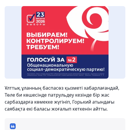
Ұлттық ұланның баспасөз қызметі хабарлағандай,
Төле би көшесінде патрульдеу кезінде бір жас
сарбаздарға көмекке жүгініп, Горький атындағы
саябақта екі баласы жоғалып кеткенін айтты.