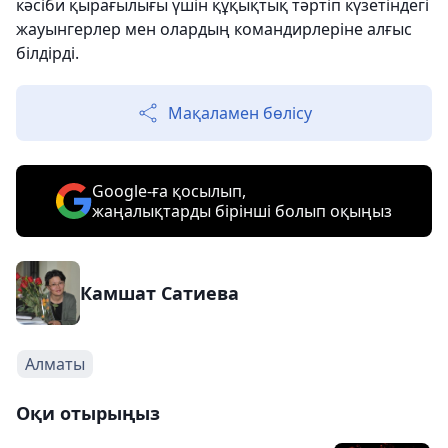
кәсіби қырағылығы үшін құқықтық тәртіп күзетіндегі
жауынгерлер мен олардың командирлеріне алғыс
білдірді.
Мақаламен бөлісу
Google-ға қосылып,
жаңалықтарды бірінші болып оқыңыз
Камшат Сатиева
Алматы
Оқи отырыңыз