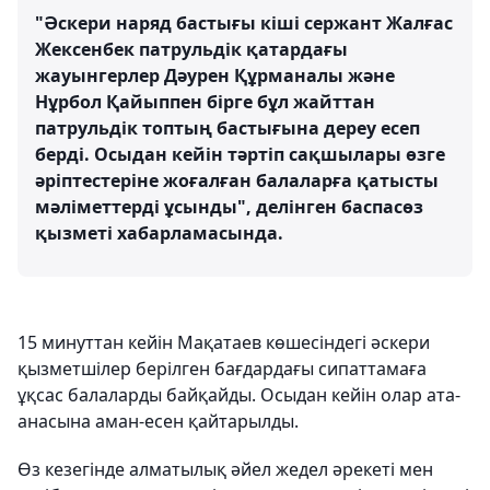
"Әскери наряд бастығы кіші сержант Жалғас
Жексенбек патрульдік қатардағы
жауынгерлер Дәурен Құрманалы және
Нұрбол Қайыппен бірге бұл жайттан
патрульдік топтың бастығына дереу есеп
берді. Осыдан кейін тәртіп сақшылары өзге
әріптестеріне жоғалған балаларға қатысты
мәліметтерді ұсынды", делінген баспасөз
қызметі хабарламасында.
15 минуттан кейін Мақатаев көшесіндегі әскери
қызметшілер берілген бағдардағы сипаттамаға
ұқсас балаларды байқайды. Осыдан кейін олар ата-
анасына аман-есен қайтарылды.
Өз кезегінде алматылық әйел жедел әрекеті мен