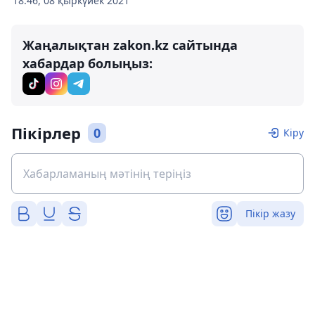
18:46, 08 қыркүйек 2021
Жаңалықтан zakon.kz сайтында
хабардар болыңыз:
Пікірлер
0
Кіру
Пікір жазу