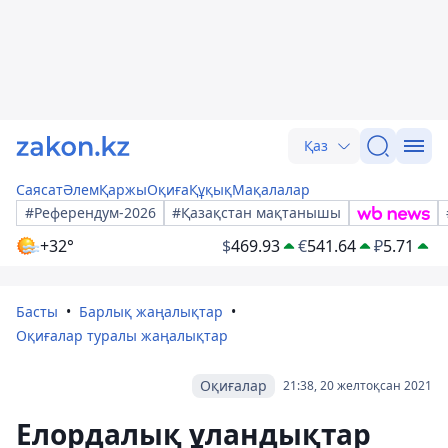
Қаз
Саясат
Әлем
Қаржы
Оқиға
Құқық
Мақалалар
#Референдум-2026
#Қазақстан мақтанышы
+32°
$
469.93
€
541.64
₽
5.71
Басты
Барлық жаңалықтар
Оқиғалар туралы жаңалықтар
Оқиғалар
21:38, 20 желтоқсан 2021
Елордалық ұландықтар