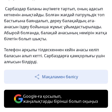
Сарбаздар баланы әңгімеге тартып, оның адасып
кеткенін анықтайды. Болған жағдай патрульдік топ
бастығына баяндалып, дереу балақайдың ата-
анасын іздеу бойынша жұмыс ұйымдастырылады.
Абырой болғанда, балақай анасының нөмірін жатқа
білетін болып шықты.
Телефон арқылы тілдескеннен кейін анасы келіп
баласын алып кетті. Сарбаздарға қамқорлығы үшін
алғысын білдірді.
Мақаламен бөлісу
Google-ға қосылып,
жаңалықтарды бірінші болып оқыңыз