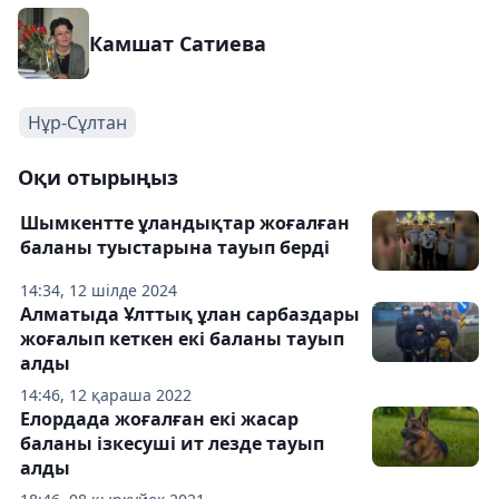
Камшат Сатиева
Нұр-Сұлтан
Оқи отырыңыз
Шымкентте ұландықтар жоғалған
баланы туыстарына тауып берді
14:34, 12 шілде 2024
Алматыда Ұлттық ұлан сарбаздары
жоғалып кеткен екі баланы тауып
алды
14:46, 12 қараша 2022
Елордада жоғалған екі жасар
баланы ізкесуші ит лезде тауып
алды