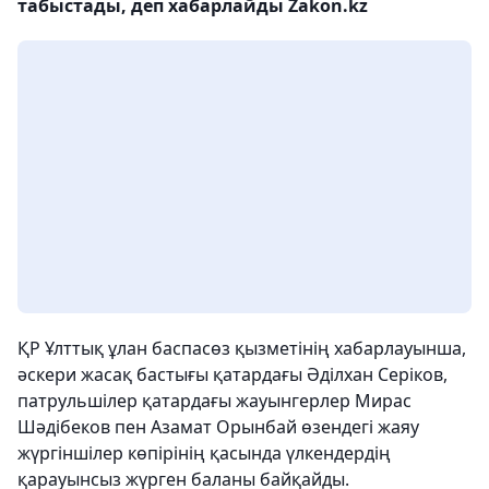
табыстады, деп хабарлайды Zakon.kz
ҚР Ұлттық ұлан баспасөз қызметінің хабарлауынша,
әскери жасақ бастығы қатардағы Әділхан Серіков,
патрульшілер қатардағы жауынгерлер Мирас
Шәдібеков пен Азамат Орынбай өзендегі жаяу
жүргіншілер көпірінің қасында үлкендердің
қарауынсыз жүрген баланы байқайды.