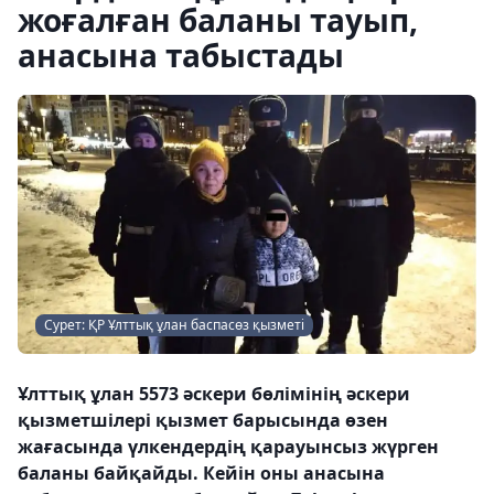
жоғалған баланы тауып,
анасына табыстады
Сурет: ҚР Ұлттық ұлан баспасөз қызметі
Ұлттық ұлан 5573 әскери бөлімінің әскери
қызметшілері қызмет барысында өзен
жағасында үлкендердің қарауынсыз жүрген
баланы байқайды. Кейін оны анасына