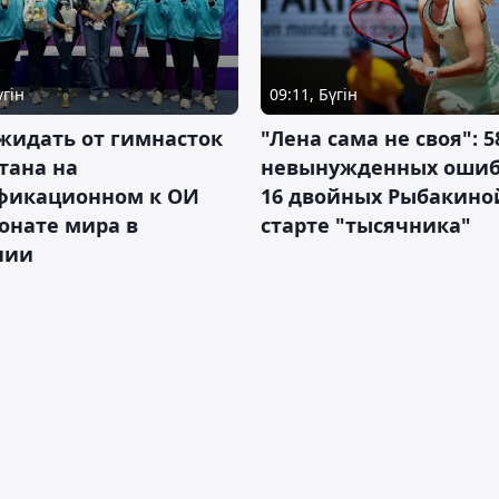
үгін
09:11, Бүгін
жидать от гимнасток
"Лена сама не своя": 5
тана на
невынужденных ошиб
фикационном к ОИ
16 двойных Рыбакино
онате мира в
старте "тысячника"
нии