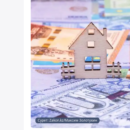
Сурет: Zakon.kz/Максим Золотухин