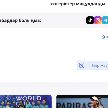
өзгерістер мақұлданды
абардар болыңыз:
Пікір жаз