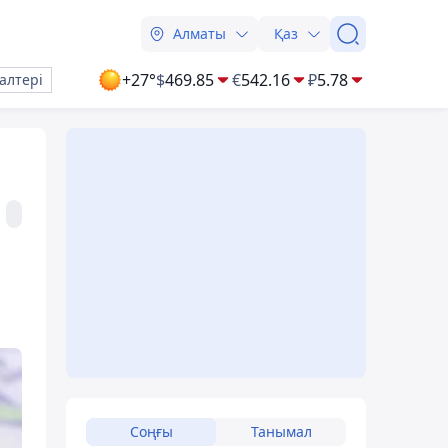
Алматы
Қаз
+27°
$
469.85
€
542.16
₽
5.78
алтері
Соңғы
Танымал