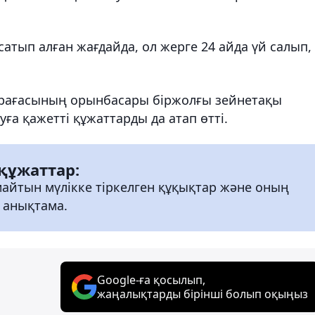
атып алған жағдайда, ол жерге 24 айда үй салып,
өрағасының орынбасары біржолғы зейнетақы
ға қажетті құжаттарды да атап өтті.
 құжаттар:
майтын мүлікке тіркелген құқықтар және оның
 анықтама.
Google-ға қосылып,
жаңалықтарды бірінші болып оқыңыз