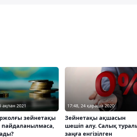
25 ақпан 2021
17:48, 24 қараша 2020
біржолғы зейнетақы
Зейнетақы ақшасын
і пайдаланылмаса,
шешіп алу. Салық турал
лады?
заңға енгізілген