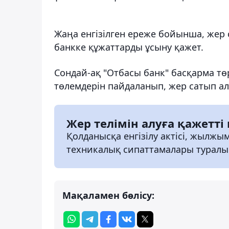
Жаңа енгізілген ереже бойынша, жер с
банкке құжаттарды ұсыну қажет.
Сондай-ақ "Отбасы банк" басқарма т
төлемдерін пайдаланып, жер сатып алу
Жер телімін алуға қажетті
Қолданысқа енгізілу актісі, жылжы
техникалық сипаттамалары туралы
Мақаламен бөлісу: