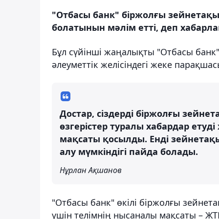
"Отбасы банк" біржолғы зейнетақы
болатынын мәлім етті, деп хабарла
Бұл сүйінші жаңалықты "Отбасы банк
әлеуметтік желісіндегі жеке парақша
Достар, сіздерді біржолғы зейне
өзгерістер туралы хабардар ету
мақсаты қосылды. Енді зейнетақ
алу мүмкіндігі пайда болады.
Нұрлан Ақшанов
"Отбасы банк" өкілі біржолғы зейнет
үшін телімнің нысаналы мақсаты – ЖТ