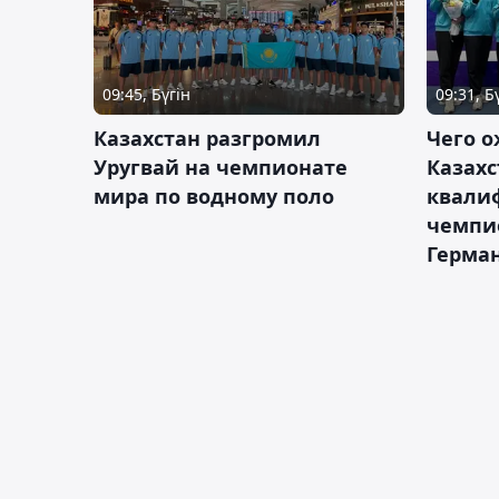
09:45, Бүгін
09:31, Б
Казахстан разгромил
Чего о
Уругвай на чемпионате
Казахс
мира по водному поло
квали
чемпи
Герма