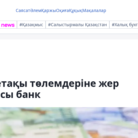
Саясат
Әлем
Қаржы
Оқиға
Құқық
Мақалалар
#Қазақмыс
#Салыстырмалы Қазақстан
#Халық бухг
етақы төлемдеріне жер
асы банк