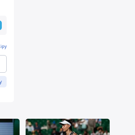
Кіру
у