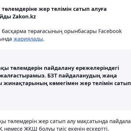
 төлемдеріне жер телімін сатып алуға
йды Zakon.kz
" басқарма төрағасының орынбасары Facebook
сында
жариялады
.
тақы төлемдерін пайдалану ережелеріндегі
ді жалғастырамыз. БЗТ пайдаланудың жаңа
ы жинақтарының көмегімен жер телімін сатып
ақы төлемдерін жер сатып алу мақсатында пайдала
Қ немесе ЖҚШ болуы тиіс екенін ескертті.