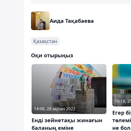
Аида Тақабаева
Қазақстан
Оқи отырыңыз
19:18, 
14:06, 28 ақпан 2022
Егер 
Енді зейнетақы жинағын
төлем
баланың еміне
не бо