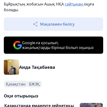
Бұйрықтың жобасын Ашық НҚА
сайтынан
оқуға
болады.
Мақаламен бөлісу
Google-ға қосылып,
жаңалықтарды бірінші болып оқыңыз
Аида Тақабаева
Қазақстан
БЖЗҚ
Оқи отырыңыз
Қазақстанда емделуге зейнетақы