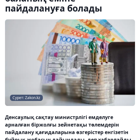
пайдалануға болады
Сурет: Zakon.kz
Денсаулық сақтау министрлігі емделуге
арналған біржолғы зейнетақы төлемдерін
пайдалану қағидаларына өзгерістер енгізетін
бұйрық жобасын дайындады, деп хабарлайды