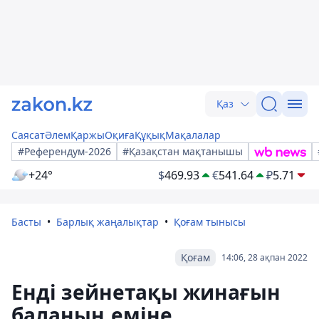
Қаз
Саясат
Әлем
Қаржы
Оқиға
Құқық
Мақалалар
#Референдум-2026
#Қазақстан мақтанышы
+24°
$
469.93
€
541.64
₽
5.71
Басты
Барлық жаңалықтар
Қоғам тынысы
Қоғам
14:06, 28 ақпан 2022
Енді зейнетақы жинағын
баланың еміне