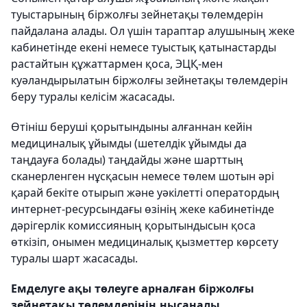
туыстарының біржолғы зейнетақы төлемдерін
пайдалана алады. Ол үшін тараптар алушының жеке
кабинетінде екені немесе туыстық қатынастарды
растайтын құжаттармен қоса, ЭЦҚ-мен
куәландырылатын біржолғы зейнетақы төлемдерін
беру туралы келісім жасасады.
Өтініш беруші қорытындыны алғаннан кейін
медициналық ұйымды (шетелдік ұйымды да
таңдауға болады) таңдайды және шарттың
сканерленген нұсқасын немесе төлем шотын әрі
қарай бекіте отырып және уәкілетті оператордың
интернет-ресурсындағы өзінің жеке кабинетінде
дәрігерлік комиссияның қорытындысын қоса
өткізіп, онымен медициналық қызметтер көрсету
туралы шарт жасасады.
Емделуге ақы төлеуге арналған біржолғы
зейнетақы төлемдерінің нысаналы