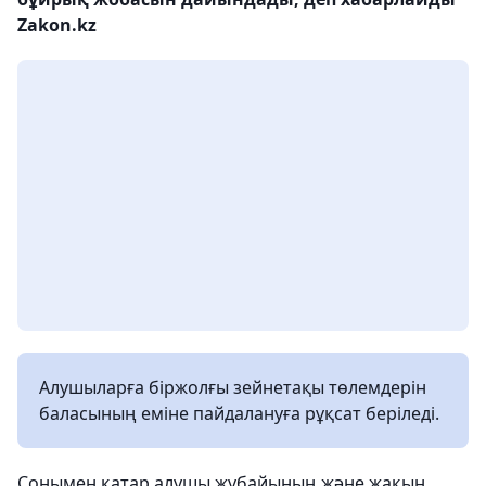
Zakon.kz
Алушыларға біржолғы зейнетақы төлемдерін
баласының еміне пайдалануға рұқсат беріледі.
Сонымен қатар алушы жұбайының және жақын