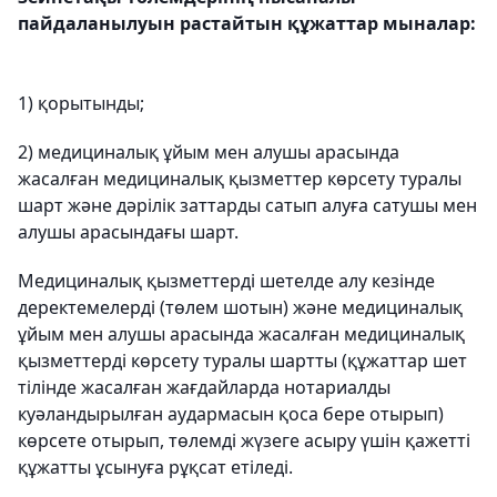
пайдаланылуын растайтын құжаттар мыналар:
1) қорытынды;
2) медициналық ұйым мен алушы арасында
жасалған медициналық қызметтер көрсету туралы
шарт және дәрілік заттарды сатып алуға сатушы мен
алушы арасындағы шарт.
Медициналық қызметтерді шетелде алу кезінде
деректемелерді (төлем шотын) және медициналық
ұйым мен алушы арасында жасалған медициналық
қызметтерді көрсету туралы шартты (құжаттар шет
тілінде жасалған жағдайларда нотариалды
куәландырылған аудармасын қоса бере отырып)
көрсете отырып, төлемді жүзеге асыру үшін қажетті
құжатты ұсынуға рұқсат етіледі.