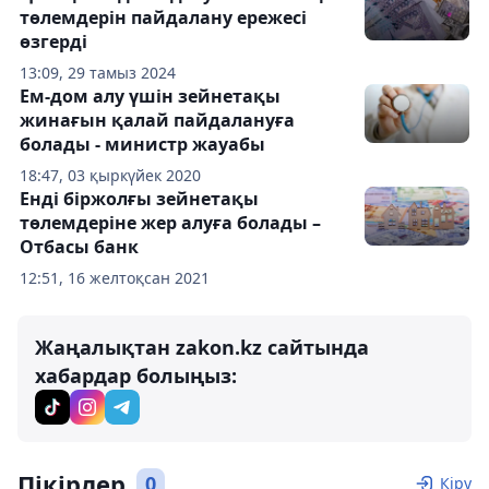
төлемдерін пайдалану ережесі
өзгерді
13:09, 29 тамыз 2024
Ем-дом алу үшін зейнетақы
жинағын қалай пайдалануға
болады - министр жауабы
18:47, 03 қыркүйек 2020
Енді біржолғы зейнетақы
төлемдеріне жер алуға болады –
Отбасы банк
12:51, 16 желтоқсан 2021
Жаңалықтан zakon.kz сайтында
хабардар болыңыз:
Пікірлер
0
Кіру