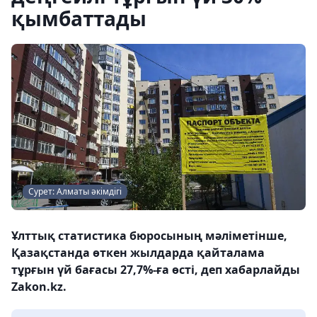
қымбаттады
Сурет: Алматы әкімдігі
Ұлттық статистика бюросының мәліметінше,
Қазақстанда өткен жылдарда қайталама
тұрғын үй бағасы 27,7%-ға өсті, деп хабарлайды
Zakon.kz.