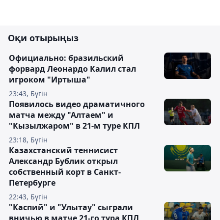
Оқи отырыңыз
Официально: бразильский
форвард Леонардо Калил стал
игроком "Иртыша"
23:43, Бүгін
Появилось видео драматичного
матча между "Алтаем" и
"Кызылжаром" в 21-м туре КПЛ
23:18, Бүгін
Казахстанский теннисист
Александр Бублик открыл
собственный корт в Санкт-
Петербурге
22:43, Бүгін
"Каспий" и "Улытау" сыграли
вничью в матче 21-го тура КПЛ