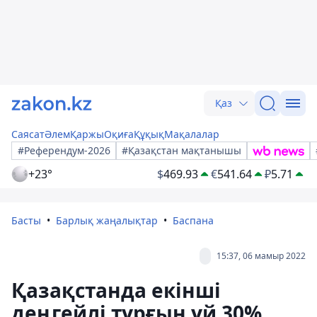
Қаз
Саясат
Әлем
Қаржы
Оқиға
Құқық
Мақалалар
#Референдум-2026
#Қазақстан мақтанышы
+23°
$
469.93
€
541.64
₽
5.71
Басты
Барлық жаңалықтар
Баспана
15:37, 06 мамыр 2022
Қазақстанда екінші
деңгейлі тұрғын үй 30%