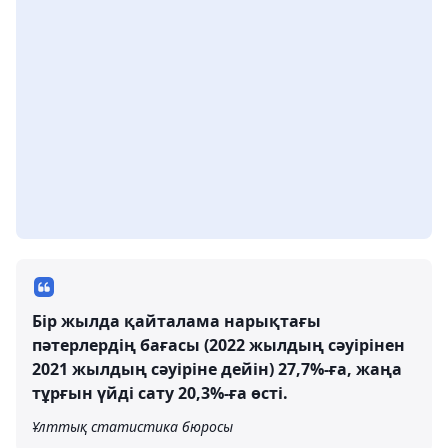
Бір жылда қайталама нарықтағы
пәтерлердің бағасы (2022 жылдың сәуірінен
2021 жылдың сәуіріне дейін) 27,7%-ға, жаңа
тұрғын үйді сату 20,3%-ға өсті.
Ұлттық статистика бюросы