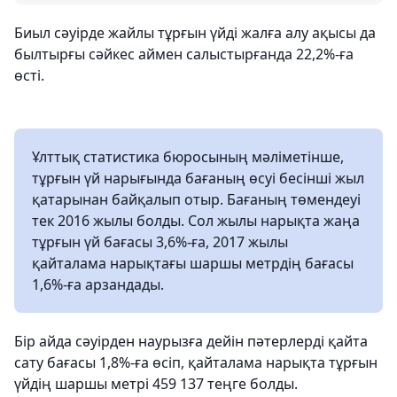
Биыл сәуірде жайлы тұрғын үйді жалға алу ақысы да
былтырғы сәйкес аймен салыстырғанда 22,2%-ға
өсті.
Ұлттық статистика бюросының мәліметінше,
тұрғын үй нарығында бағаның өсуі бесінші жыл
қатарынан байқалып отыр. Бағаның төмендеуі
тек 2016 жылы болды. Сол жылы нарықта жаңа
тұрғын үй бағасы 3,6%-ға, 2017 жылы
қайталама нарықтағы шаршы метрдің бағасы
1,6%-ға арзандады.
Бір айда сәуірден наурызға дейін пәтерлерді қайта
сату бағасы 1,8%-ға өсіп, қайталама нарықта тұрғын
үйдің шаршы метрі 459 137 теңге болды.