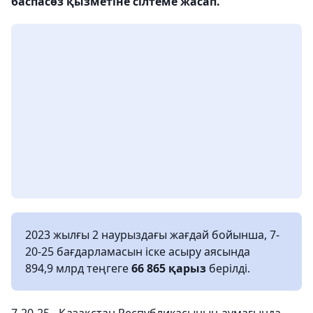
баспасөз қызметіне сілтеме жасап.
2023 жылғы 2 наурыздағы жағдай бойынша, 7-
20-25 бағдарламасын іске асыру аясында
894,9 млрд теңгеге
66 865 қарыз
берілді.
7-20-25 - Қазақстан Республикасының аумағында