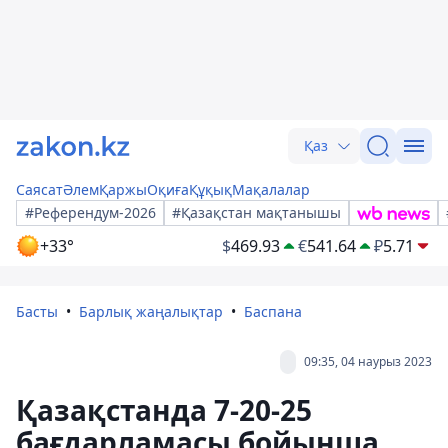
Қаз
Саясат
Әлем
Қаржы
Оқиға
Құқық
Мақалалар
#Референдум-2026
#Қазақстан мақтанышы
+33°
$
469.93
€
541.64
₽
5.71
Басты
Барлық жаңалықтар
Баспана
09:35, 04 наурыз 2023
Қазақстанда 7-20-25
бағдарламасы бойынша