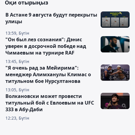
Оқи отырыңыз
В Астане 9 августа будут перекрыты
улицы
13:59, Бүгін
"Он был лез сознания": Дэнис
уверен в досрочной победе над
Чимаевым на турнире RAF
13:45, Бүгін
"Я очень рад за Мейирима":
менеджер Алимханулы Климас о
титульном бое Нурсултанова
13:05, Бүгін
Волкановски может провести
титульный бой с Евлоевым на UFC
333 в Абу-Даби
12:23, Бүгін