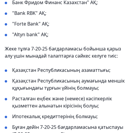
Банк Фридом Финанс Казахстан" АҚ;
"Bank RBK" АҚ;
"Forte Bank" АҚ;
"Altyn bank" АҚ;
Жеке тұлға 7-20-25 бағдарламасы бойынша қарыз
алу үшін мынадай талаптарға сәйкес келуге тиіс:
Қазақстан Республикасының азаматтығы;
Қазақстан Республикасының аумағында меншік
құқығындағы тұрғын үйінің болмауы;
Расталған еңбек және (немесе) кәсіпкерлік
қызметтен алынатын кірісінің болуы;
Ипотекалық кредиттерінің болмауы;
Бұған дейін 7-20-25 бағдарламасына қатыспауы