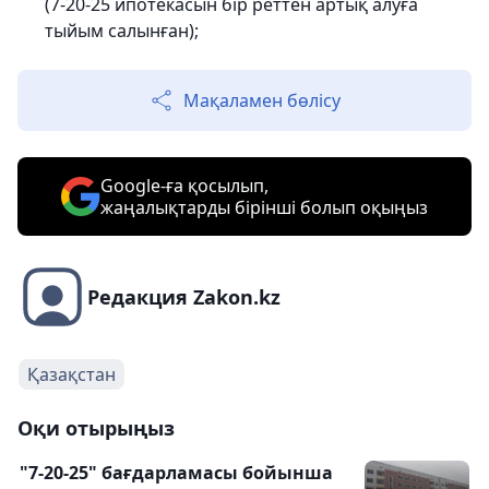
(7-20-25 ипотекасын бір реттен артық алуға
тыйым салынған);
Мақаламен бөлісу
Google-ға қосылып,
жаңалықтарды бірінші болып оқыңыз
Редакция Zakon.kz
Қазақстан
Оқи отырыңыз
"7-20-25" бағдарламасы бойынша