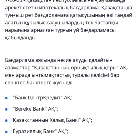
әрекет ететін ипотекалық бағдарлама. Қазақстанда
тұңғыш рет бағдарламаға қатысушының өзі таңдай
алатын құрылыс салушылардың тек бастапқы
нарығына арналған тұрғын үй бағдарламасы
қабылданды.
Бағдарлама аясында несие алуды қалайтын
азаматтар "Қазақстанның орнықтылық қоры" АҚ-
мен арада ынтымақтастық туралы келісімі бар
серіктес-банктерге жүгінеді:
"Банк ЦентрКредит" АҚ;
"Bereke Bank" АҚ";
Қазақстанның Халық Банкі" АҚ";
Еуразиялық Банк" АҚ";