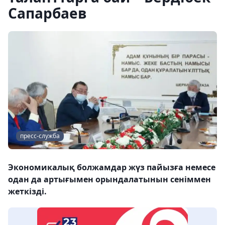
Сапарбаев
пресс-служба
Экономикалық болжамдар жүз пайызға немесе
одан да артығымен орындалатынын сеніммен
жеткізді.