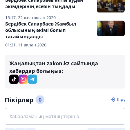
Бердібек Сапарбаев алты аудан
әкімдерінің есебін тыңдады
15:17, 22 желтоқсан 2020
Бердібек Сапарбаев Жамбыл
облысының әкімі болып
тағайындалды
01:21, 11 ақпан 2020
Жаңалықтан zakon.kz сайтында
хабардар болыңыз:
Пікірлер
0
Кіру