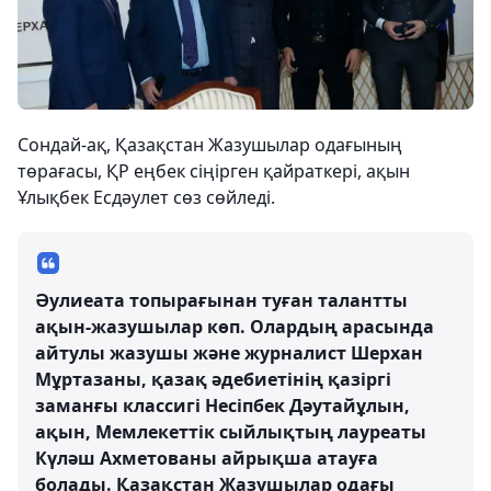
Сондай-ақ, Қазақстан Жазушылар одағының
төрағасы, ҚР еңбек сіңірген қайраткері, ақын
Ұлықбек Есдәулет сөз сөйледі.
Әулиеата топырағынан туған талантты
ақын-жазушылар көп. Олардың арасында
айтулы жазушы және журналист Шерхан
Мұртазаны, қазақ әдебиетінің қазіргі
заманғы классигі Несіпбек Дәутайұлын,
ақын, Мемлекеттік сыйлықтың лауреаты
Күләш Ахметованы айрықша атауға
болады. Қазақстан Жазушылар одағы