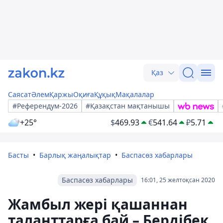
Қаз
Саясат
Әлем
Қаржы
Оқиға
Құқық
Мақалалар
#Референдум-2026
#Қазақстан мақтанышы
+25°
$
469.93
€
541.64
₽
5.71
Басты
Барлық жаңалықтар
Баспасөз хабарлары
Баспасөз хабарлары
16:01, 25 желтоқсан 2020
Жамбыл жері қашаннан
таланттарға бай – Бердібек