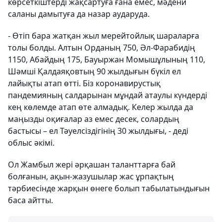
көрсеткіштерді жақсартуға ғана емес, мәдени
саланы дамытуға да назар аударуда.
- Өтіп бара жатқан жыл мерейтойлық шараларға
толы болды. Алтын Орданың 750, Әл-Фарабидің
1150, Абайдың 175, Бауыржан Момышұлының 110,
Шәмші Қалдаяқовтың 90 жылдығын бүкіл ел
лайықты атап өтті. Біз коронавирустық
пандемияның салдарынан мұндай атаулы күндерді
кең көлемде атап өте алмадық. Келер жылда да
маңызды оқиғалар аз емес десек, солардың
бастысы – ел Тәуелсіздігінің 30 жылдығы, - деді
облыс әкімі.
Ол Жамбыл жері әрқашан таланттарға бай
болғанын, ақын-жазушылар жас ұрпақтың
тәрбиесінде жарқын өнеге болып табылатындығын
баса айтты.