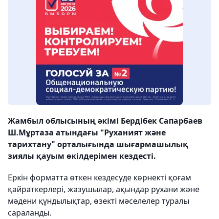
Жамбыл облысының әкімі Бердібек Сапарбаев
Ш.Мұртаза атындағы "Руханият және
тарихтану" орталығында шығармашылық
зиялы қауым өкілдерімен кездесті.
Еркін форматта өткен кездесуде көрнекті қоғам
қайраткерлері, жазушылар, ақындар рухани және
мәдени құндылықтар, өзекті мәселелер туралы
сараланды.