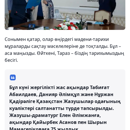
Сонымен қатар, олар өңірдегі мәдени-тарихи
мұраларды сақтау мәселелеріне де тоқталды. Бұл –
аса маңызды. Өйткені, Тараз – біздің тарихымыздың
бесігі.
Бұл күні жергілікті жас ақындар Табиғат
Абаилдаев, Данияр Әлімқұл және Нұржан
Қадірәліге Қазақстан Жазушылар одағының
куәліктері салтанатты түрде тапсырылды.
Жазушы-драматург Елен Әлімжанға,
ақындар Қайырбек Асанов пен Шырын
Мамасеріковаға 75 жылдық