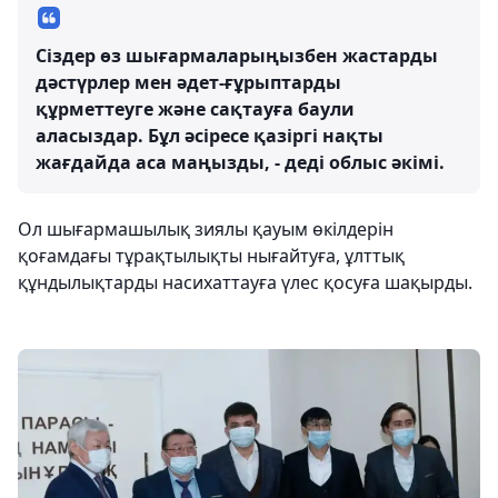
Сіздер өз шығармаларыңызбен жастарды
дәстүрлер мен әдет-ғұрыптарды
құрметтеуге және сақтауға баули
аласыздар. Бұл әсіресе қазіргі нақты
жағдайда аса маңызды, - деді облыс әкімі.
Ол шығармашылық зиялы қауым өкілдерін
қоғамдағы тұрақтылықты нығайтуға, ұлттық
құндылықтарды насихаттауға үлес қосуға шақырды.