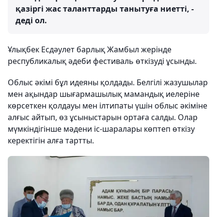
қазіргі жас таланттарды танытуға ниетті, -
деді ол.
Ұлықбек Есдәулет барлық Жамбыл жерінде
республикалық әдеби фестиваль өткізуді ұсынды.
Облыс әкімі бұл идеяны қолдады. Белгілі жазушылар
мен ақындар шығармашылық мамандық иелеріне
көрсеткен қолдауы мен ілтипаты үшін облыс әкіміне
алғыс айтып, өз ұсыныстарын ортаға салды. Олар
мүмкіндігінше мәдени іс-шаралары көптеп өткізу
керектігін алға тартты.