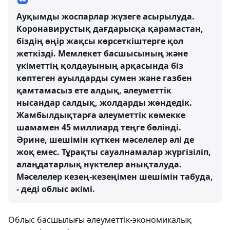
Ауқымды жоспарлар жүзеге асырылуда.
Коронавирустық дағдарысқа қарамастан,
біздің өңір жақсы көрсеткіштерге қол
жеткізді. Мемлекет басшысының және
үкіметтің қолдауының арқасында біз
көптеген ауылдарды сумен және газбен
қамтамасыз ете алдық, әлеуметтік
нысандар салдық, жолдарды жөндедік.
Жамбылдықтарға әлеуметтік көмекке
шамамен 45 миллиард теңге бөлінді.
Әрине, шешімін күткен мәселелер әлі де
жоқ емес. Тұрақты сауалнамалар жүргізіліп,
алаңдатарлық нүктелер анықталуда.
Мәселелер кезең-кезеңімен шешімін табуда,
- деді облыс әкімі.
Облыс басшылығы әлеуметтік-экономикалық