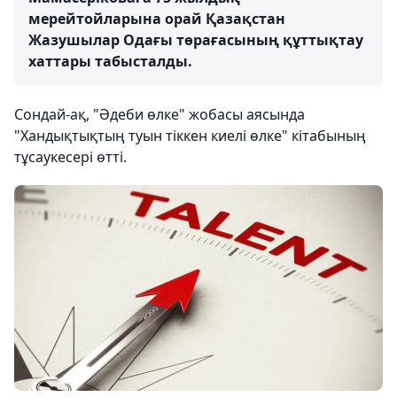
мерейтойларына орай Қазақстан
Жазушылар Одағы төрағасының құттықтау
хаттары табысталды.
Сондай-ақ, "Әдеби өлке" жобасы аясында
"Хандықтықтың туын тіккен киелі өлке" кітабының
тұсаукесері өтті.