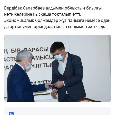
Бердібек Сапарбаев алдымен облыстың биылғы
нәтижелеріне қысқаша тоқталып өтті.
Экономикалық болжамдар жүз пайызға немесе одан
да артығымен орындалатынын сеніммен жеткізді.