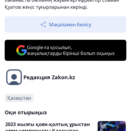
бағынысты бөлімнің жауынгері ефрейтор Еламан
Қуатов жеңіс тұғырларынан көрінді.
Мақаламен бөлісу
Google-ға қосылып,
жаңалықтарды бірінші болып оқыңыз
Редакция Zakon.kz
Қазақстан
Оқи отырыңыз
2023 жылғы қоян-қолтық ұрыстан
әлем чемпионаты Қазақстан