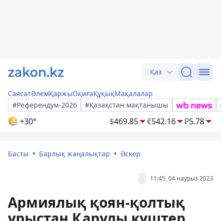
Қаз
Саясат
Әлем
Қаржы
Оқиға
Құқық
Мақалалар
#Референдум-2026
#Қазақстан мақтанышы
+30°
$
469.85
€
542.16
₽
5.78
Басты
Барлық жаңалықтар
Әскер
11:45, 04 наурыз 2023
Армиялық қоян-қолтық
ұрыстан Қарулы күштер