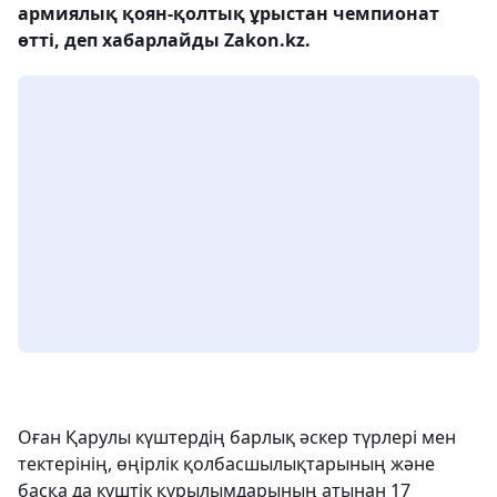
армиялық қоян-қолтық ұрыстан чемпионат
өтті, деп хабарлайды Zakon.kz.
Оған Қарулы күштердің барлық әскер түрлері мен
тектерінің, өңірлік қолбасшылықтарының және
басқа да күштік құрылымдарының атынан 17