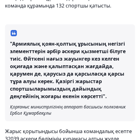
команда құрамында 132 спортшы қатысты.
"Армиялық қоян-қолтық ұрысының негізгі
элементтерін әрбір әскери қызметші білуге
тиіс. Өйткені нағыз жауынгер кез келген
оқиғада және қалыптасқан жағдайда,
қарумен де, қарусыз да қарсыласқа қарсы
тұра алуы керек. Қазіргі жарыстар
спортшыларымыздың дайындық
деңгейінің жоғары екенін көрсетті".
Қорғаныс министрлігінің аппарат басшысы полковник
Ербол Құмарбекұлы
Жарыс қорытындысы бойынша командалық есепте
32039 әскери бөлімінің құрамасы алтын жүлде