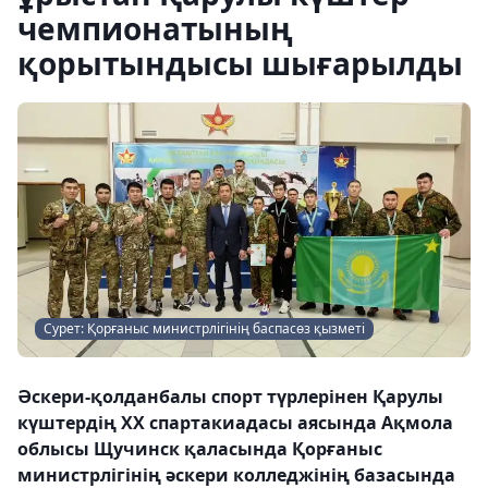
чемпионатының
қорытындысы шығарылды
Сурет: Қорғаныс министрлігінің баспасөз қызметі
Әскери-қолданбалы спорт түрлерінен Қарулы
күштердің ХХ спартакиадасы аясында Ақмола
облысы Щучинск қаласында Қорғаныс
министрлігінің әскери колледжінің базасында