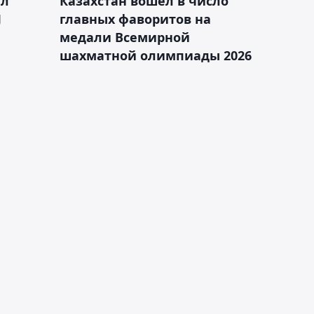
ал
Казахстан вошёл в число
J
главных фаворитов на
медали Всемирной
шахматной олимпиады 2026