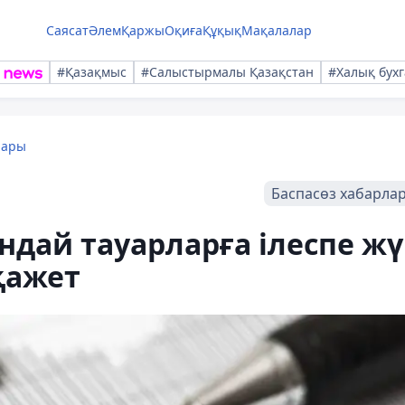
Саясат
Әлем
Қаржы
Оқиға
Құқық
Мақалалар
#Қазақмыс
#Салыстырмалы Қазақстан
#Халық бухг
лары
Баспасөз хабарла
андай тауарларға ілеспе ж
қажет