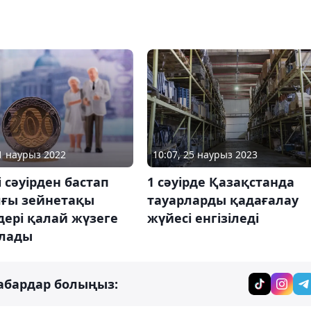
11 наурыз 2022
10:07, 25 наурыз 2023
і сәуірден бастап
1 сәуірде Қазақстанда
лғы зейнетақы
тауарларды қадағалау
ері қалай жүзеге
жүйесі енгізіледі
лады
абардар болыңыз: