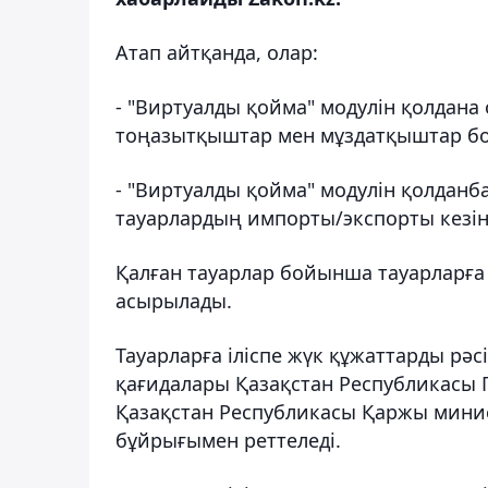
Атап айтқанда, олар:
- "Виртуалды қойма" модулін қолдана 
тоңазытқыштар мен мұздатқыштар 
- "Виртуалды қойма" модулін қолдан
тауарлардың импорты/экспорты кезін
Қалған тауарлар бойынша тауарларға і
асырылады.
Тауарларға іліспе жүк құжаттарды рәс
қағидалары Қазақстан Республикасы 
Қазақстан Республикасы Қаржы минис
бұйрығымен реттеледі.