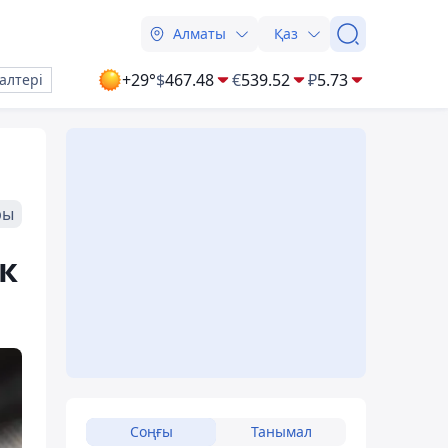
Алматы
Қаз
+29°
$
467.48
€
539.52
₽
5.73
алтері
ры
үк
Соңғы
Танымал