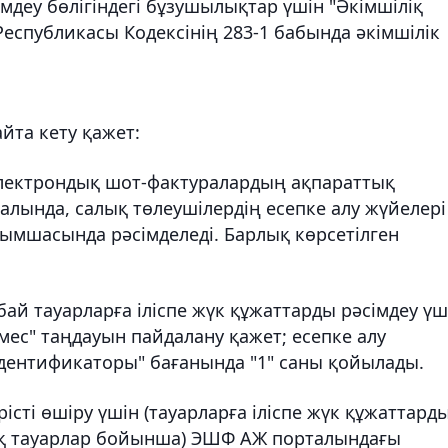
імдеу бөлігіндегі бұзушылықтар үшін "Әкімшіліқ
еспубликасы Кодексінің 283-1 бабында әкімшілік
йта кету қажет:
 электрондық шот-фактуралардың ақпараттық
рталында, салық төлеушілердің есепке алу жүйелері
мшасында рәсімделеді. Барлық көрсетілген
ай тауарларға іліспе жүк құжаттарды рәсімдеу үш
емес" таңдауын пайдалану қажет; есепке алу
идентификаторы" бағанында "1" саны қойылады.
істі өшіру үшін (тауарларға іліспе жүк құжаттард
оқ тауарлар бойынша) ЭШФ АЖ порталындағы