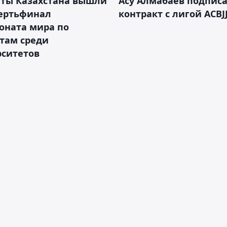
нты Казахстана вышли
Асу Алмабаев подпис
вертьфинал
контракт с лигой ACBJ
оната мира по
там среди
рситетов