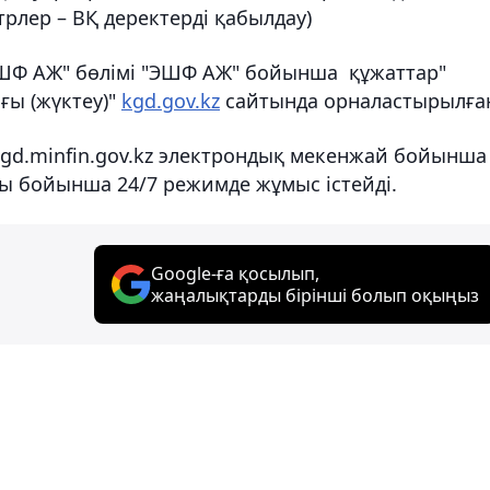
рлер – ВҚ деректерді қабылдау)
ЭШФ АЖ" бөлімі "ЭШФ АЖ" бойынша құжаттар"
ғы (жүктеу)"
kgd.gov.kz
сайтында орналастырылға
kgd.minfin.gov.kz электрондық мекенжай бойынша
сы бойынша 24/7 режимде жұмыс істейді.
Google-ға қосылып,
жаңалықтарды бірінші болып оқыңыз