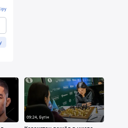
Кіру
у
09:24, Бүгін