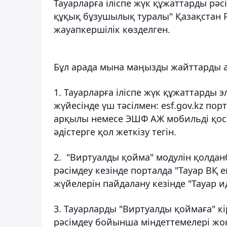
Тауарларға іліспе жүк құжаттарды рәс
құқық бұзушылық туралы" Қазақстан Р
жауапкершілік көзделген.
Бұл арада мына маңызды жайттарды а
1. Тауарларға іліспе жүк құжаттарды
жүйесінде үш тәсілмен: esf.gov.kz по
арқылы немесе ЭШФ АЖ мобильді қосы
әдістерге қол жеткізу тегін.
2. "Виртуалды қойма" модулін қолданб
рәсімдеу кезінде порталда "Тауар ВҚ 
жүйелерін пайдалану кезінде "Тауар 
3. Тауарларды "Виртуалды қоймаға" кір
рәсімдеу бойынша міндеттемелері ж