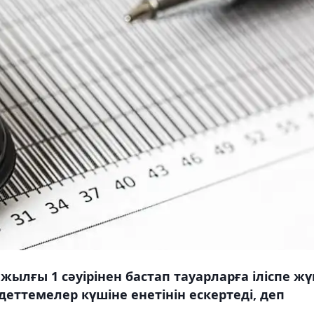
 жылғы 1 сәуірінен бастап тауарларға іліспе жү
еттемелер күшіне енетінін ескертеді, деп