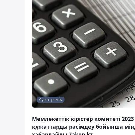
Сурет: pexels
Мемлекеттік кірістер комитеті 2023
құжаттарды рәсімдеу бойынша мінд
хабарлайды Zakon.kz.