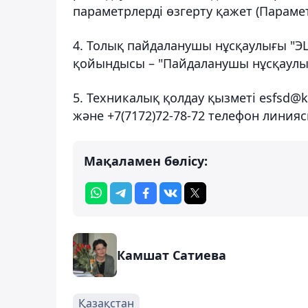
параметрлерді өзгерту қажет (Парамет
4. Толық пайдаланушы нұсқаулығы "
қойындысы – "Пайдаланушы нұсқаулы
5. Техникалық қолдау қызметі esfsd@
және +7(7172)72-78-72 телефон линия
Мақаламен бөлісу:
Камшат Сатиева
Қазақстан