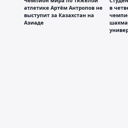
Чемпион мира по тяжёлой
Студе
атлетике Артём Антропов не
в чет
выступит за Казахстан на
чемпи
Азиаде
шахма
униве