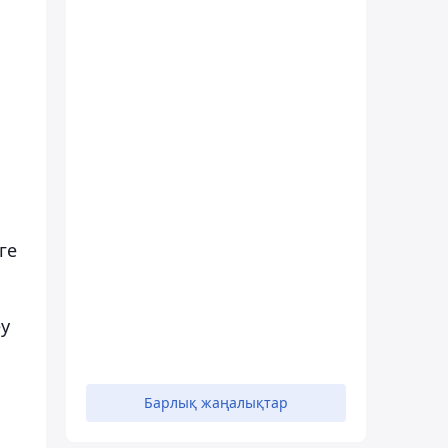
ге
еу
Барлық жаңалықтар