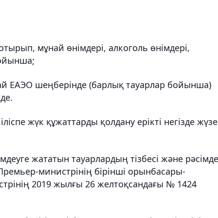
отырып, мұнай өнімдері, алкоголь өнімдері,
бойынша;
бай ЕАЭО шеңберінде (барлық тауарлар бойынша)
де.
ліспе жүк құжаттарды қолдану ерікті негізде жүзе
імдеуге жататын тауарлардың тізбесі және рәсімд
Премьер-министрінің бірінші орынбасары-
трінің 2019 жылғы 26 желтоқсандағы № 1424