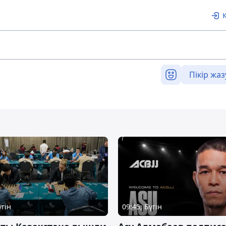
Пікір жаз
үгін
09:45, Бүгін