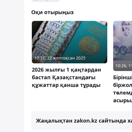
Оқи отырыңыз
10:37, 22 желтоқсан 2025
10:26, 
2026 жылғы 1 қаңтардан
бастап Қазақстандағы
Бірінш
құжаттар қанша тұрады
біржо
төлемд
асыры
Жаңалықтан zakon.kz сайтында х