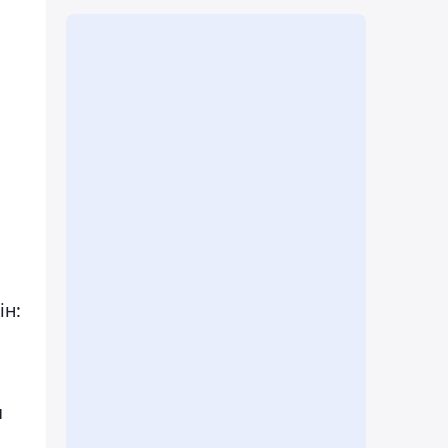
ін:
ы