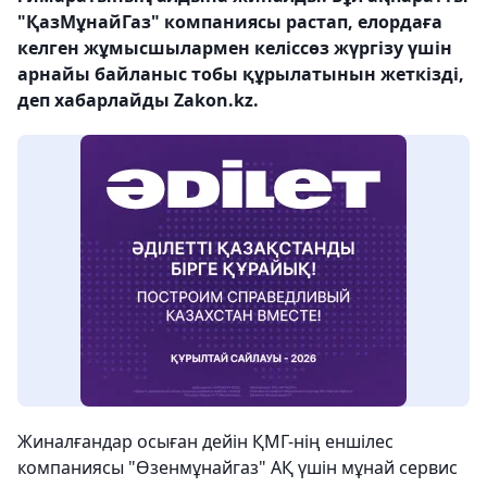
"ҚазМұнайГаз" компаниясы растап, елордаға
келген жұмысшылармен келіссөз жүргізу үшін
арнайы байланыс тобы құрылатынын жеткізді,
деп хабарлайды Zakon.kz.
Жиналғандар осыған дейін ҚМГ-нің еншілес
компаниясы "Өзенмұнайгаз" АҚ үшін мұнай сервис