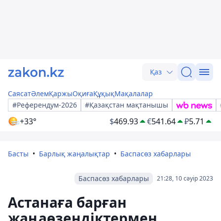
Қаз
Саясат
Әлем
Қаржы
Оқиға
Құқық
Мақалалар
#Референдум-2026
#Қазақстан мақтанышы
+33°
$
469.93
€
541.64
₽
5.71
Басты
Барлық жаңалықтар
Баспасөз хабарлары
Баспасөз хабарлары
21:28, 10 сәуір 2023
Астанаға барған
жаңаөзендіктермен