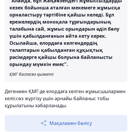
"Алайда, бұл Жаңаөзендегі жұмыссыздарды
кезек бойынша аталған мекемеге жұмысқа
орналастыру тәртібіне қайшы келеді. Бұл
ережелердің моноқала тұрғындарының
талабына сай, жұмыс орындарын әділ бөлу
үшін қабылданғанын айта кету керек.
Осылайша, елордаға келгендердің
талаптарын қабылданған құқықтық
рәсімдерге қайшы болуына байланысты
орындау мүмкін емес".
ҚМГ баспасөз қызметі
Дегенмен ҚМГ-де елордаға келген жұмысшылармен
келіссөз жүргізу үшін арнайы байланыс тобы
құрылатыны хабарланады.
Мақаламен бөлісу