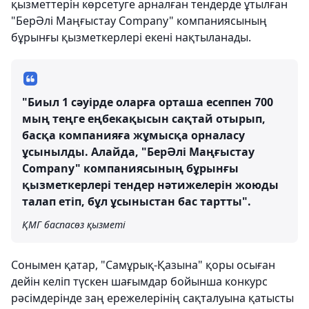
қызметтерін көрсетуге арналған тендерде ұтылған
"БерӘлі Маңғыстау Company" компаниясының
бұрынғы қызметкерлері екені нақтыланады.
"Биыл 1 сәуірде оларға орташа есеппен 700
мың теңге еңбекақысын сақтай отырып,
басқа компанияға жұмысқа орналасу
ұсынылды. Алайда, "БерӘлі Маңғыстау
Company" компаниясының бұрынғы
қызметкерлері тендер нәтижелерін жоюды
талап етіп, бұл ұсыныстан бас тартты".
ҚМГ баспасөз қызметі
Сонымен қатар, "Самұрық-Қазына" қоры осыған
дейін келіп түскен шағымдар бойынша конкурс
рәсімдерінде заң ережелерінің сақталуына қатысты