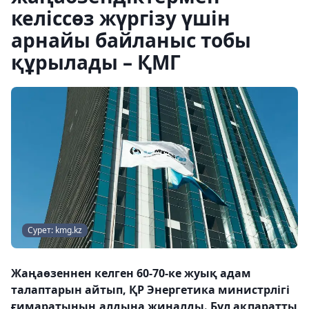
келіссөз жүргізу үшін
арнайы байланыс тобы
құрылады – ҚМГ
Сурет: kmg.kz
Жаңаөзеннен келген 60-70-ке жуық адам
талаптарын айтып, ҚР Энергетика министрлігі
ғимаратының алдына жиналды. Бұл ақпаратты