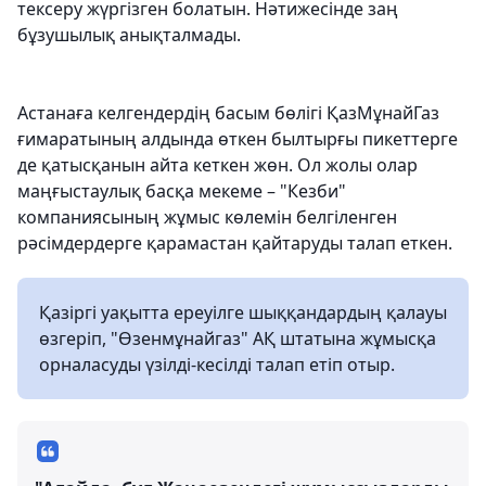
тексеру жүргізген болатын. Нәтижесінде заң
бұзушылық анықталмады.
Астанаға келгендердің басым бөлігі ҚазМұнайГаз
ғимаратының алдында өткен былтырғы пикеттерге
де қатысқанын айта кеткен жөн. Ол жолы олар
маңғыстаулық басқа мекеме – "Кезби"
компаниясының жұмыс көлемін белгіленген
рәсімдердерге қарамастан қайтаруды талап еткен.
Қазіргі уақытта ереуілге шыққандардың қалауы
өзгеріп, "Өзенмұнайгаз" АҚ штатына жұмысқа
орналасуды үзілді-кесілді талап етіп отыр.