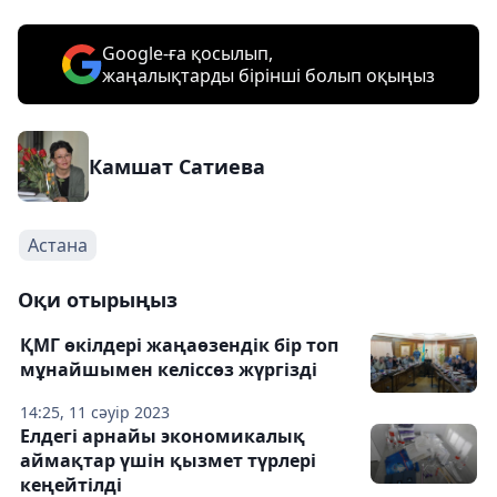
Google-ға қосылып,
жаңалықтарды бірінші болып оқыңыз
Камшат Сатиева
Астана
Оқи отырыңыз
ҚМГ өкілдері жаңаөзендік бір топ
мұнайшымен келіссөз жүргізді
14:25, 11 сәуір 2023
Елдегі арнайы экономикалық
аймақтар үшін қызмет түрлері
кеңейтілді