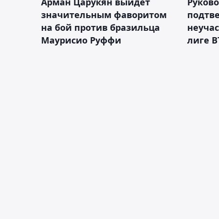
Арман Царукян выйдет
Руково
значительным фаворитом
подтве
на бой против бразильца
неучас
Маурисио Руффи
лиге В