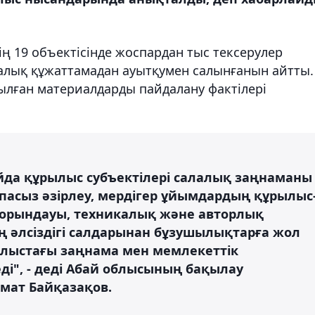
нің 19 объектісінде жоспардан тыс тексерулер
еталық құжаттамадан ауытқумен салынғанын айтты.
ылған материалдарды пайдалану фактілері
айда құрылыс субъектілері салалық заңнаманы
пасыз әзірлеу, мердігер ұйымдардың құрылыс
орындауы, техникалық және авторлық
 әлсіздігі салдарынан бұзушылықтарға жол
рылыстағы заңнама мен мемлекеттік
і", - деді Абай облысының бақылау
мат Байқазақов.