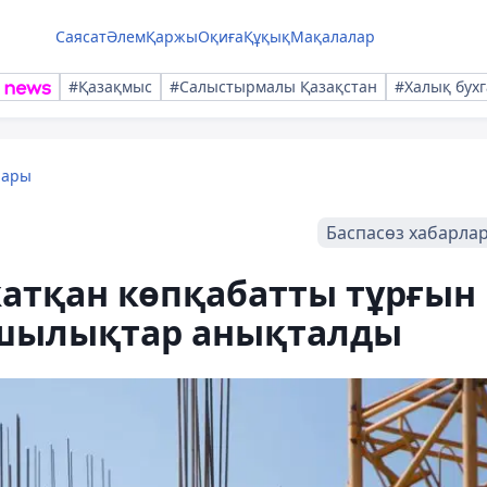
Саясат
Әлем
Қаржы
Оқиға
Құқық
Мақалалар
#Қазақмыс
#Салыстырмалы Қазақстан
#Халық бухг
лары
Баспасөз хабарла
атқан көпқабатты тұрғын
ушылықтар анықталды