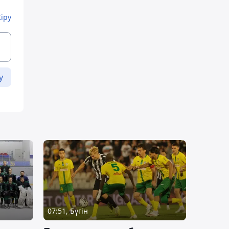
Кіру
у
07:51, Бүгін