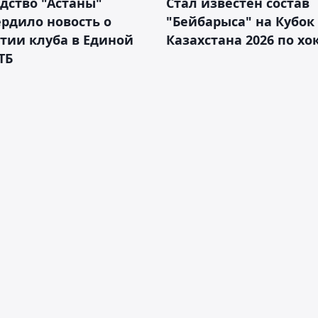
дство "Астаны"
Стал известен состав
рдило новость о
"Бейбарыса" на Кубок
тии клуба в Единой
Казахстана 2026 по х
ТБ