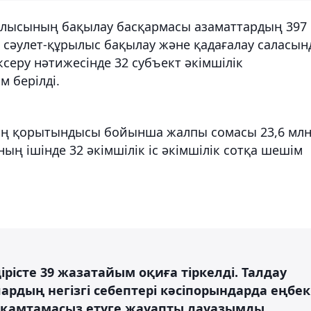
блысының бақылау басқармасы азаматтардың 397
о сәулет-құрылыс бақылау және қадағалау саласын
ксеру нәтижесінде 32 субъект әкімшілік
м берілді.
ың қорытындысы бойынша жалпы сомасы 23,6 мл
оның ішінде 32 әкімшілік іс әкімшілік сотқа шешім
істе 39 жазатайым оқиға тіркелді. Талдау
рдың негізгі себептері кәсіпорындарда еңбек
ды қамтамасыз етуге жауапты лауазымды