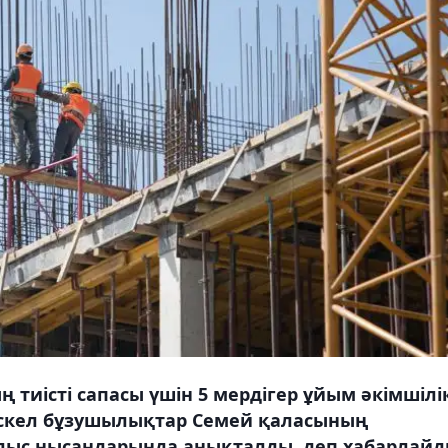
иісті сапасы үшін 5 мердігер ұйым әкімшілі
ескел бұзушылықтар Семей қаласының
ылыс нысандарында анықталды, деп хабарлай