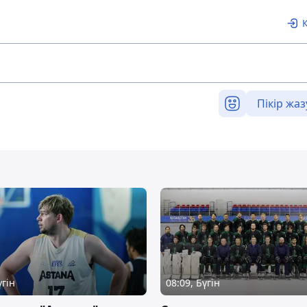
Пікір жаз
үгін
08:09, Бүгін