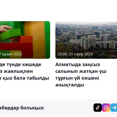
7 қазан 2022
23:09, 21 сәуір 2023
де түнде көшеде
Алматыда заңсыз
з жаялықпен
салынып жатқан үш
н қыз бала табылды
тұрғын үй кешені
анықталды
абардар болыңыз: