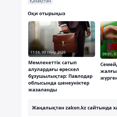
Қазақстан
Оқи отырыңыз
11:16, 03 сәуір 2026
09:01, 0
Мемлекеттік сатып
Семей
алулардағы өрескел
жалғы
бұзушылықтар: Павлодар
жүрге
облысында шенеуніктер
жазаланды
Жаңалықтан zakon.kz сайтында х