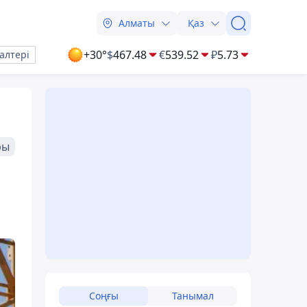
Алматы
Қаз
+30°
$
467.48
€
539.52
₽
5.73
алтері
ры
Соңғы
Танымал