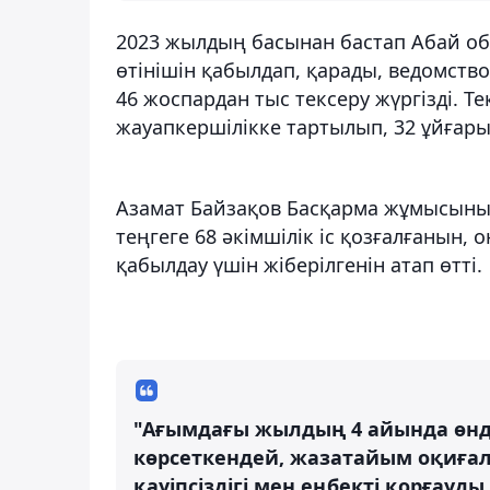
2023 жылдың басынан бастап Абай о
өтінішін қабылдап, қарады, ведомств
46 жоспардан тыс тексеру жүргізді. Те
жауапкершілікке тартылып, 32 ұйғары
Азамат Байзақов Басқарма жұмысын
теңгеге 68 әкімшілік іс қозғалғанын, 
қабылдау үшін жіберілгенін атап өтті.
"Ағымдағы жылдың 4 айында өндір
көрсеткендей, жазатайым оқиғала
қауіпсіздігі мен еңбекті қорғау