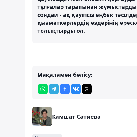
тұлғалар тарапынан жұмыстарды 
сондай - ақ қауіпсіз еңбек тәсі
қызметкерлердің өздерінің өреск
толықтырды ол.
Мақаламен бөлісу:
Камшат Сатиева