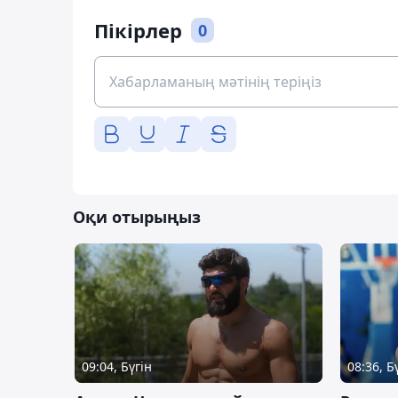
Пікірлер
0
Оқи отырыңыз
09:04, Бүгін
08:36, Б