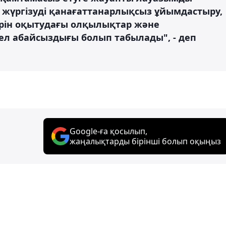
жүргізуді қанағаттанарлықсыз ұйымдастыру,
лдерін оқытудағы олқылықтар және
ел абайсыздығы болып табылады", - деп
Google-ға қосылып,
жаңалықтарды бірінші болып оқыңыз