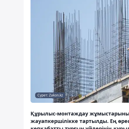
Сурет: Zakon.kz
Құрылыс-монтаждау жұмыстарының т
жауапкершілікке тартылды. Ең өр
көпқабатты тұрғын үйлерінің құр