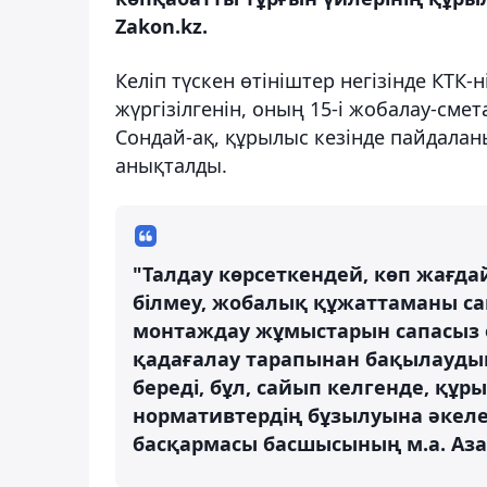
Zakon.kz.
Келіп түскен өтініштер негізінде КТК-
жүргізілгенін, оның 15-і жобалау-см
Сондай-ақ, құрылыс кезінде пайдалан
анықталды.
"Талдау көрсеткендей, көп жағд
білмеу, жобалық құжаттаманы са
монтаждау жұмыстарын сапасыз 
қадағалау тарапынан бақылаудың
береді, бұл, сайып келгенде, құ
нормативтердің бұзылуына әкелед
басқармасы басшысының м.а. Аза