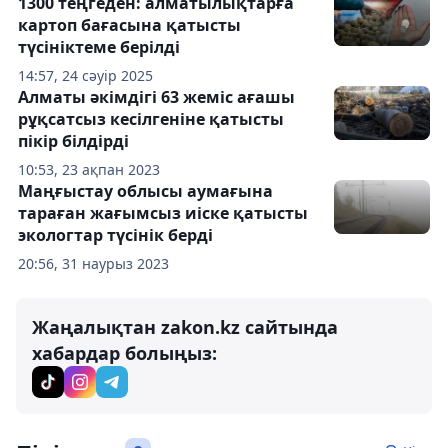
1300 теңгеден: алматылықтарға
картоп бағасына қатысты
түсініктеме берілді
14:57, 24 сәуір 2025
Алматы әкімдігі 63 жеміс ағашы
рұқсатсыз кесілгеніне қатысты
пікір білдірді
10:53, 23 ақпан 2023
Маңғыстау облысы аумағына
тараған жағымсыз иіске қатысты
экологтар түсінік берді
20:56, 31 наурыз 2023
Жаңалықтан zakon.kz сайтында
хабардар болыңыз: