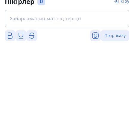
Пікірлер
0
Кіру
Пікір жазу