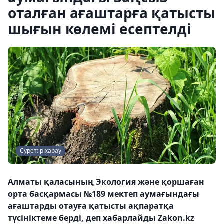
оталған ағаштарға қатысты
шығын көлемі есептелді
Сурет: pixabay
Алматы қаласының Экология және қоршаған
орта басқармасы №189 мектеп аумағындағы
ағаштарды отауға қатысты ақпаратқа
түсініктеме берді, деп хабарлайды Zakon.kz