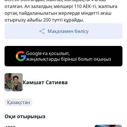
оталған. Ал залалдың мөлшері 110 АЕК-ті, жалпыға
ортақ пайдаланылатын жерлерде міндетті ағаш
отырғызу айыбы 200 түпті құрайды.
Мақаламен бөлісу
Google-ға қосылып,
жаңалықтарды бірінші болып оқыңыз
Камшат Сатиева
Қазақстан
Оқи отырыңыз