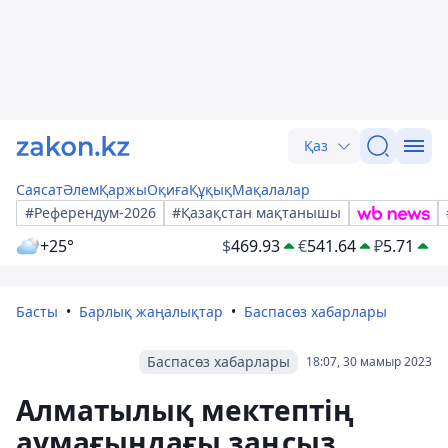
Қаз
Саясат
Әлем
Қаржы
Оқиға
Құқық
Мақалалар
#Референдум-2026
#Қазақстан мақтанышы
+25°
$
469.93
€
541.64
₽
5.71
Басты
Барлық жаңалықтар
Баспасөз хабарлары
Баспасөз хабарлары
18:07, 30 мамыр 2023
Алматылық мектептің
аумағындағы заңсыз