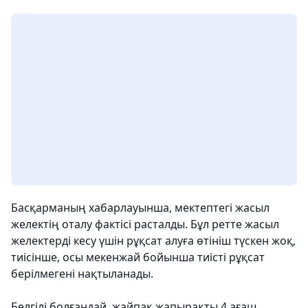
Басқарманың хабарлауынша, мектептегі жасыл
желектің оталу фактісі расталды. Бұл ретте жасыл
желектерді кесу үшін рұқсат алуға өтініш түскен жоқ,
тиісінше, осы мекенжай бойынша тиісті рұқсат
берілмегені нақтыланады.
Белгілі болғандай, жайпақ жапырақты 4 ағаш