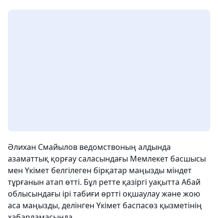
Әлихан Смайылов ведомствоның алдында
азаматтық қорғау саласындағы Мемлекет басшысы
мен Үкімет белгілеген бірқатар маңызды міндет
тұрғанын атап өтті. Бұл ретте қазіргі уақытта Абай
облысындағы ірі табиғи өртті оқшаулау және жою
аса маңызды, делінген Үкімет баспасөз қызметінің
хабарламасында.