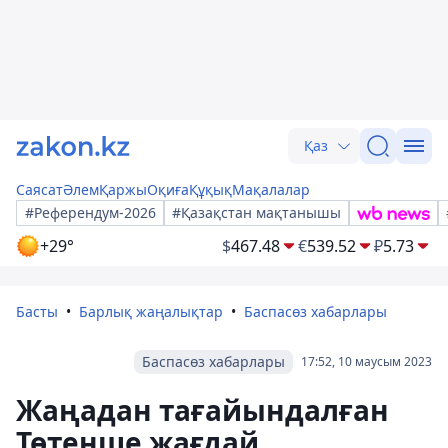
Қаз
Саясат
Әлем
Қаржы
Оқиға
Құқық
Мақалалар
#Референдум-2026
#Қазақстан мақтанышы
+29°
$
467.48
€
539.52
₽
5.73
Басты
Барлық жаңалықтар
Баспасөз хабарлары
Баспасөз хабарлары
17:52, 10 маусым 2023
Жаңадан тағайындалған
Төтенше жағдай