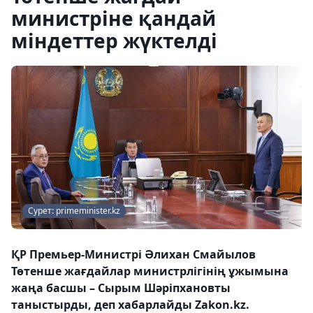
министріне қандай
міндеттер жүктелді
Сурет: primeminister.kz
ҚР Премьер-Министрі Әлихан Смайылов
Төтенше жағдайлар министрлігінің ұжымына
жаңа басшы – Сырым Шәріпхановты
таныстырды, деп хабарлайды Zakon.kz.