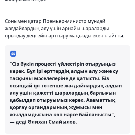
Сонымен қатар Премьер-министр мұндай
жағдайлардың алу үшін арнайы шараларды
орындау деңгейін арттыру маңызды екенін айтты.
"Сіз бүкіл процесті үйлестіріп отыруыңыз
керек. Бұл ірі өрттердің алдын алу және су
тасқыны мәселелеріне де қатысты. Біз
осындай ірі төтенше жағдайлардың алдын
алу үшін қажетті шаралардың барлығын
қабылдап отыруымыз керек. Азаматтық
қорғау органдарының жұмысы мен
жылдамдығына көп нәрсе байланысты",
— деді Әлихан Смайылов.