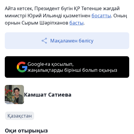
Айта кетсек, Президент бүгін ҚР Төтенше жағдай
министрі Юрий Ильинді қызметінен
босатты
. Оның
орнын Сырым Шәріпханов
басты
.
Мақаламен бөлісу
Google-ға қосылып,
жаңалықтарды бірінші болып оқыңыз
Камшат Сатиева
Қазақстан
Оқи отырыңыз