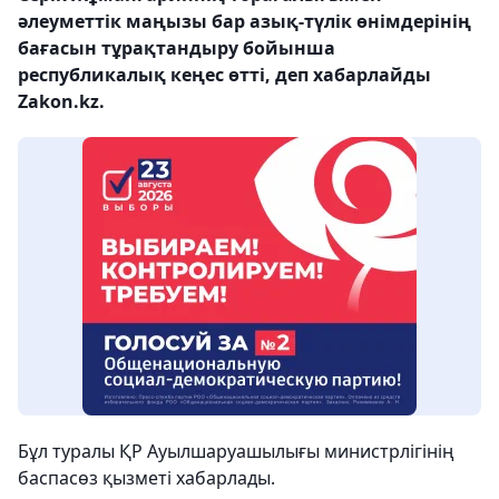
әлеуметтік маңызы бар азық-түлік өнімдерінің
бағасын тұрақтандыру бойынша
республикалық кеңес өтті, деп хабарлайды
Zakon.kz.
Бұл туралы ҚР Ауылшаруашылығы министрлігінің
баспасөз қызметі хабарлады.