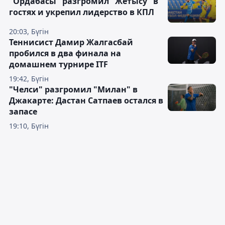
"Ордабасы" разгромил "Жетысу" в
гостях и укрепил лидерство в КПЛ
20:03, Бүгін
Теннисист Дамир Жалгасбай
пробился в два финала на
домашнем турнире ITF
19:42, Бүгін
"Челси" разгромил "Милан" в
Джакарте: Дастан Сатпаев остался в
запасе
19:10, Бүгін