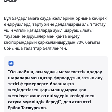
мүмкін.
Бұл бағдарламаға сауда желілерінің орнына көбірек
өндірушілерді тарту және делдалдарды алып тастау
үшін үлгілік қағидаларда ауыл шаруашылығы
тауарын өндірушілер мен қайта өңдеу
кәсіпорындарын қаржыландырудың 70% бағыты
бойынша талаптар белгіленген.
"Осылайша, ағымдағы мемлекеттік қолдау
шараларымен қатар форвардтық сатып алу
тетігі фермерлерге болашақта
жеңілдетілген қаржыландыруға қол
жеткізуге және өз өнімдерін кепілдікпен
сатуға мүмкіндік береді", деп атап өтті
Ербол Тасжүреков.