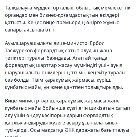
Талқылауға мүдделі орталық, облыстық мемлекеттік
органдар мен бизнес-қоғамдастықтың өкілдері
қатысты. Кеңес вице-премьердің өңірге жұмыс
сапары аясында өтті.
Ауылшаруашылығы вице-министрі Ербол
Тасжүреков форвардтық сатып алудың жаңа
тетіктері туралы баяндады. Атап айтқанда,
форвардтық шарттар жасау мүмкіндігі үшін ауыл
шаруашылығы өнімдерінің тізімін кеңейту туралы
сөз болды. Тізім қарақұмық жармасы, күріш,
күнбағыс майы, ұн және қантпен толықтырылды.
Вице-министр күріш, қарақұмық жармасы және
күнбағыс майы бойынша күзгі егін шикізатын сатып
алу үшін өңдеу кәсіпорындарын форвардтық
қаржыландыруды жүзеге асыру ұсынылатынын
түсіндірді. Осы мақсатқа ӘКК қаражаты бағытталуы