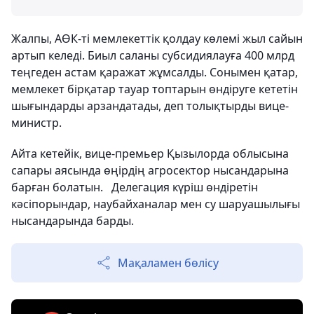
Жалпы, АӨК-ті мемлекеттік қолдау көлемі жыл сайын
артып келеді. Биыл саланы субсидиялауға 400 млрд
теңгеден астам қаражат жұмсалды. Сонымен қатар,
мемлекет бірқатар тауар топтарын өндіруге кететін
шығындарды арзандатады, деп толықтырды вице-
министр.
Айта кетейік, вице-премьер Қызылорда облысына
сапары аясында өңірдің агросектор нысандарына
барған болатын. Делегация күріш өндіретін
кәсіпорындар, наубайханалар мен су шаруашылығы
нысандарында барды.
Мақаламен бөлісу