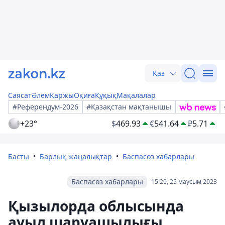
Қаз
Саясат
Әлем
Қаржы
Оқиға
Құқық
Мақалалар
#Референдум-2026
#Қазақстан мақтанышы
+23°
$
469.93
€
541.64
₽
5.71
Басты
Барлық жаңалықтар
Баспасөз хабарлары
Баспасөз хабарлары
15:20, 25 маусым 2023
Қызылорда облысында
ауыл шаруашылығы