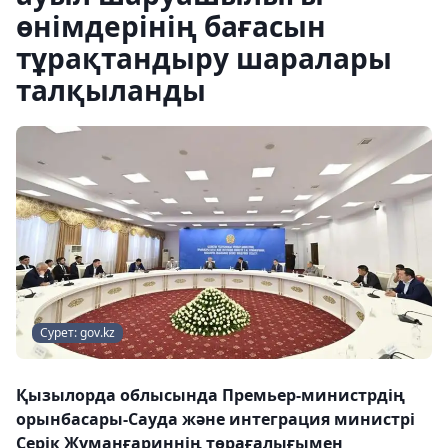
өнімдерінің бағасын
тұрақтандыру шаралары
талқыланды
Сурет: gov.kz
Қызылорда облысында Премьер-министрдің
орынбасары-Сауда және интеграция министрі
Серік Жұманғариннің төрағалығымен