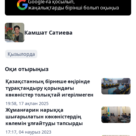
Google-ға қосылып,
жаңалықтарды бірінші болып оқыңыз
Камшат Сатиева
Қызылорда
Оқи отырыңыз
Қазақстанның бірнеше өңірінде
тұрақтандыру қорындағы
көкөністер толықтай игерілмеген
19:58, 17 ақпан 2025
Жұманғарин нарыққа
шығарылатын көкөністердің
көлемін ұлғайтуды тапсырды
17:17, 04 наурыз 2023