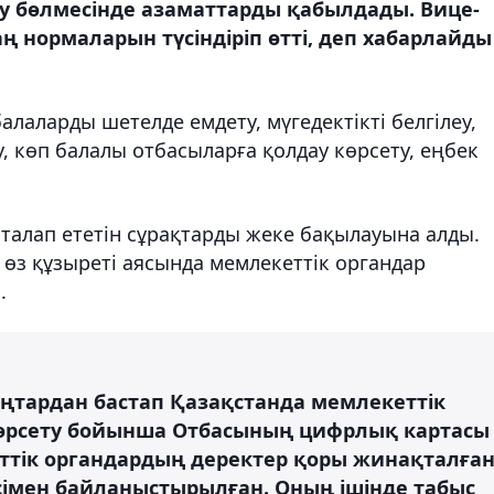
 бөлмесінде азаматтарды қабылдады. Вице-
ң нормаларын түсіндіріп өтті, деп хабарлайды
балаларды шетелде емдету, мүгедектікті белгілеу,
, көп балалы отбасыларға қолдау көрсету, еңбек
алап ететін сұрақтарды жеке бақылауына алды.
өз құзыреті аясында мемлекеттік органдар
ы.
қаңтардан бастап Қазақстанда мемлекеттік
көрсету бойынша Отбасының цифрлық картасы
еттік органдардың деректер қоры жинақталға
сімен байланыстырылған. Оның ішінде табыс