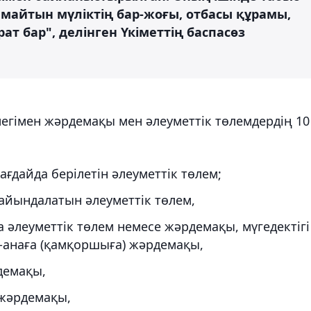
айтын мүліктің бар-жоғы, отбасы құрамы,
ат бар", делінген Үкіметтің баспасөз
гімен жәрдемақы мен әлеуметтік төлемдердің 10
ағдайда берілетін әлеуметтік төлем;
айындалатын әлеуметтік төлем,
леуметтік төлем немесе жәрдемақы, мүгедектігі
-анаға (қамқоршыға) жәрдемақы,
демақы,
 жәрдемақы,