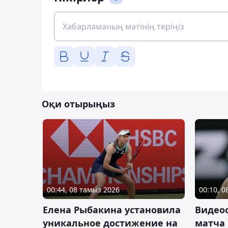
Оқи отырыңыз
00:44, 08 тамыз 2026
00:10, 
Елена Рыбакина установила
Видео
уникальное достижение на
матча