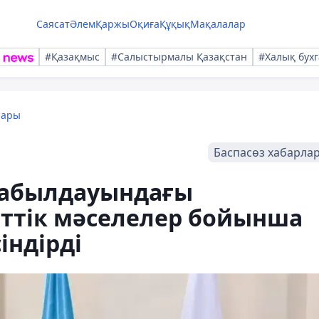
Саясат
Әлем
Қаржы
Оқиға
Құқық
Мақалалар
#Қазақмыс
#Салыстырмалы Қазақстан
#Халық бухг
лары
Баспасөз хабарла
қабылдауындағы
еттік мәселелер бойынша
індірді