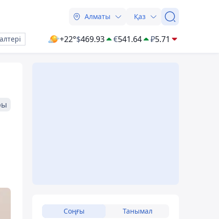
Алматы
Қаз
+22°
$
469.93
€
541.64
₽
5.71
алтері
ры
Соңғы
Танымал