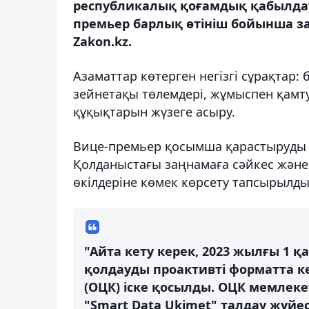
республикалық қоғамдық қабылдау
премьер барлық өтініш бойынша за
Zakon.kz.
Азаматтар көтерген негізгі сұрақтар: 
зейнетақы төлемдері, жұмыспен қамту
құқықтарын жүзеге асыру.
Вице-премьер қосымша қарастыруды т
Қолданыстағы заңнамаға сәйкес және 
өкілдеріне көмек көрсету тапсырылд
"Айта кету керек, 2023 жылғы 1 
қолдауды проактивті форматта 
(ОЦК) іске қосылды. ОЦК мемлек
"Smart Data Ukimet" талдау жүйе