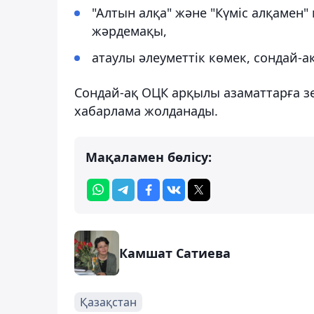
"Алтын алқа" және "Күміс алқамен"
жәрдемақы,
атаулы әлеуметтік көмек, сондай-а
Сондай-ақ ОЦК арқылы азаматтарға з
хабарлама жолданады.
Мақаламен бөлісу:
Камшат Сатиева
Қазақстан