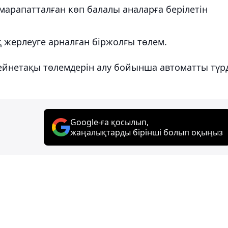
 марапатталған көп балалы аналарға берілетін
қ жерлеуге арналған біржолғы төлем.
ейнетақы төлемдерін алу бойынша автоматты түр
Google-ға қосылып,
жаңалықтарды бірінші болып оқыңыз