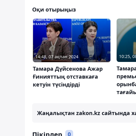
Оқи отырыңыз
10:25, 
14:48, 07 ақпан 2024
Тамар
Тамара Дүйсенова Ажар
премь
Ғинияттың отставкаға
орынб
кетуін түсіндірді
тағай
Жаңалықтан zakon.kz сайтында х
Пікірлер
0