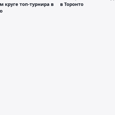
м круге топ-турнира в
в Торонто
о