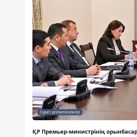
Сурет: primeminister.kz
ҚР Премьер-министрінің орынбаса