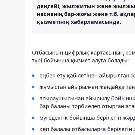
деңгейі, жылжитын және жылжым
несиенің бар-жоғы және т.б. ақпар
қызметінің хабарламасында.
Отбасының цифрлық картасының көме
түрі бойынша қызмет алуға болады:
еңбек ету қабілетінен айырылған ж
жұмыстан айырылған жағдайда тағ
асыраушысынан айырылу бойынша ә
бар баланы тәрбиелеп отырған ата
мүгедектік бойынша берілетін жәр
көп балалы отбасыларға берілетін