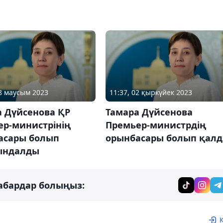
08 маусым 2023
11:37, 02 қыркүйек 2023
а Дүйсенова ҚР
Тамара Дүйсенова
ер-министрінің
Премьер-министрдің
асары болып
орынбасары болып қал
ындалды
абардар болыңыз: