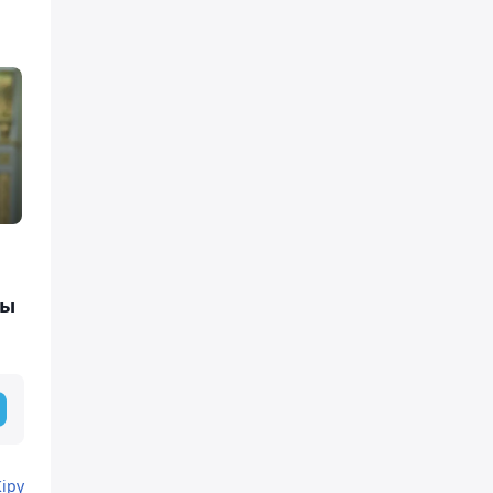
ды
Кіру