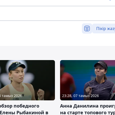
Пікір жаз
08 тамыз 2026
23:28, 07 тамыз 2026
обзор победного
Анна Данилина проиг
 Елены Рыбакиной в
на старте топового ту