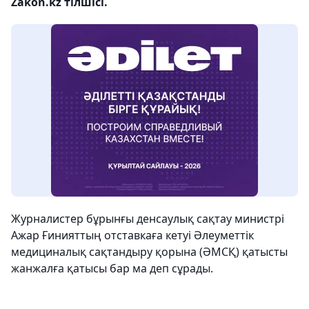
Zakon.kz тілшісі.
Журналистер бұрынғы денсаулық сақтау министрі
Ажар Ғинияттың отставкаға кетуі Әлеуметтік
медициналық сақтандыру қорына (ӘМСҚ) қатысты
жанжалға қатысы бар ма деп сұрады.