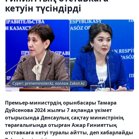
кетуін түсіндірді
Сурет: primeminister.kz, коллаж Zakon.kz
Премьер-министрдің орынбасары Тамара
Дүйсенова 2024 жылғы 7 ақпанда үкімет
отырысында Денсаулық сақтау министрінің
төрағалығында отырған Ажар Ғинияттың
отставкаға кетуі туралы айтты, деп хабарлайды