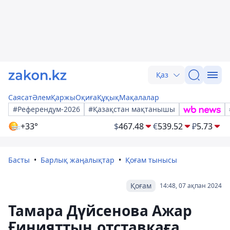
Қаз
Саясат
Әлем
Қаржы
Оқиға
Құқық
Мақалалар
#Референдум-2026
#Қазақстан мақтанышы
+33°
$
467.48
€
539.52
₽
5.73
Басты
Барлық жаңалықтар
Қоғам тынысы
Қоғам
14:48, 07 ақпан 2024
Тамара Дүйсенова Ажар
Ғинияттың отставкаға