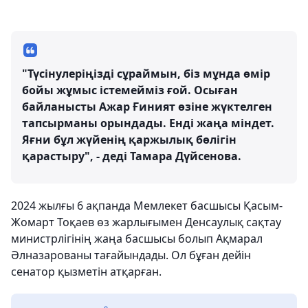
"Түсінулеріңізді сұраймын, біз мұнда өмір
бойы жұмыс істемейміз ғой. Осыған
байланысты Ажар Ғиният өзіне жүктелген
тапсырманы орындады. Енді жаңа міндет.
Яғни бұл жүйенің қаржылық бөлігін
қарастыру", - деді Тамара Дүйсенова.
2024 жылғы 6 ақпанда Мемлекет басшысы Қасым-
Жомарт Тоқаев өз жарлығымен Денсаулық сақтау
министрлігінің жаңа басшысы болып Ақмарал
Әлназарованы тағайындады. Ол бұған дейін
сенатор қызметін атқарған.