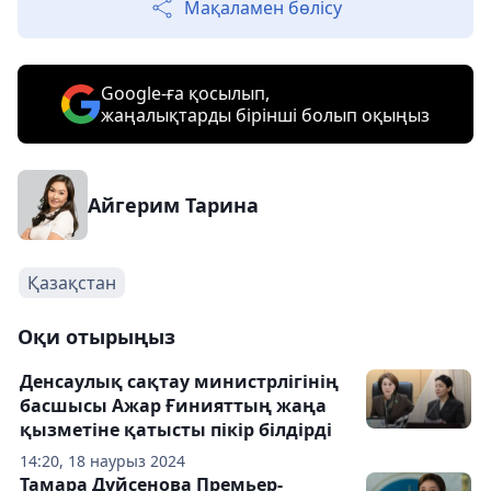
Мақаламен бөлісу
Google-ға қосылып,
жаңалықтарды бірінші болып оқыңыз
Айгерим Тарина
Қазақстан
Оқи отырыңыз
Денсаулық сақтау министрлігінің
басшысы Ажар Ғинияттың жаңа
қызметіне қатысты пікір білдірді
14:20, 18 наурыз 2024
Тамара Дүйсенова Премьер-