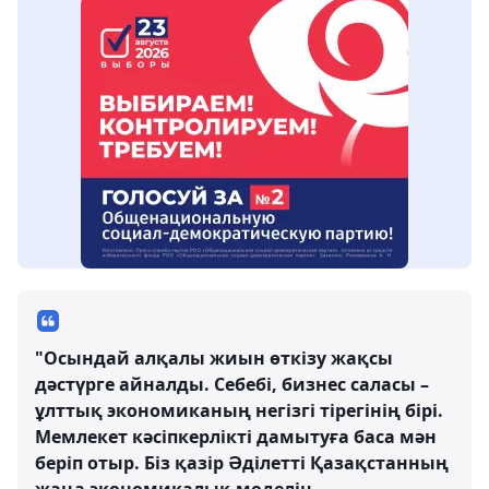
"Осындай алқалы жиын өткізу жақсы
дәстүрге айналды. Себебі, бизнес саласы –
ұлттық экономиканың негізгі тірегінің бірі.
Мемлекет кәсіпкерлікті дамытуға баса мән
беріп отыр. Біз қазір Әділетті Қазақстанның