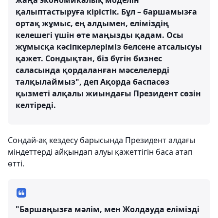
жаңа экономикалық моделін
қалыптастыруға кірістік. Бұл – баршамызға
ортақ жұмыс, ең алдымен, еліміздің
келешегі үшін өте маңызды қадам. Осы
жұмысқа кәсіпкерлеріміз белсене атсалысуы
қажет. Сондықтан, біз бүгін бизнес
саласында қордаланған мәселелерді
талқылаймыз", деп Ақорда баспасөз
қызметі алқалы жиындағы Президент сөзін
келтіреді.
Сондай-ақ кездесу барысында Президент алдағы
міндеттерді айқындап алуы қажеттігін баса атап
өтті.
"Баршаңызға мәлім, мен Жолдауда елімізді