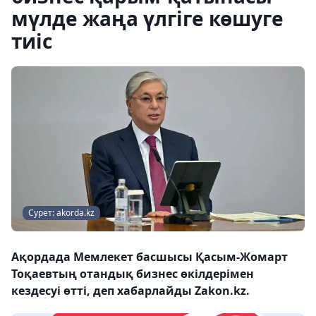
мүлде жаңа үлгіге көшуге
тиіс
Сурет: akorda.kz
Ақордада Мемлекет басшысы Қасым-Жомарт
Тоқаевтың отандық бизнес өкілдерімен
кездесуі өтті, деп хабарлайды Zakon.kz.