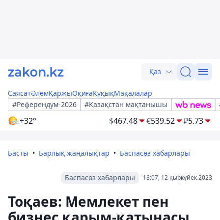
Қаз
Саясат
Әлем
Қаржы
Оқиға
Құқық
Мақалалар
#Референдум-2026
#Қазақстан мақтанышы
+32°
$
467.48
€
539.52
₽
5.73
Басты
Барлық жаңалықтар
Баспасөз хабарлары
Баспасөз хабарлары
18:07, 12 қыркүйек 2023
Тоқаев: Мемлекет пен
бизнес қарым-қатынасы