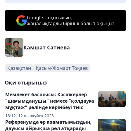
Google-ға қосылып,
жаңалықтарды бірінші болып оқыңыз
Камшат Сатиева
Қазақстан
Қасым-Жомарт Тоқаев
Оқи отырыңыз
Мемлекет басшысы: Кәсіпкерлер
"шағымданушы" немесе "қолдауға
мұқтаж" рөлінде көрінбеуі тиіс
18:12, 12 қыркүйек 2023
Референумда әр азаматымыздың
дауысы айрықша рөл атқарады –