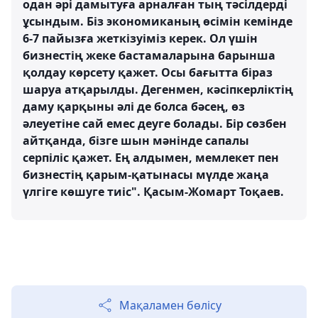
одан әрі дамытуға арналған тың тәсілдерді
ұсындым. Біз экономиканың өсімін кемінде
6-7 пайызға жеткізуіміз керек. Ол үшін
бизнестің жеке бастамаларына барынша
қолдау көрсету қажет. Осы бағытта біраз
шаруа атқарылды. Дегенмен, кәсіпкерліктің
даму қарқыны әлі де болса бәсең, өз
әлеуетіне сай емес деуге болады. Бір сөзбен
айтқанда, бізге шын мәнінде сапалы
серпіліс қажет. Ең алдымен, мемлекет пен
бизнестің қарым-қатынасы мүлде жаңа
үлгіге көшуге тиіс". Қасым-Жомарт Тоқаев.
Мақаламен бөлісу