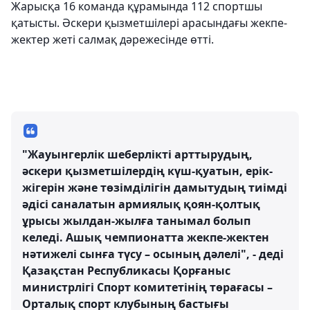
Жарысқа 16 команда құрамында 112 спортшы
қатысты. Әскери қызметшілері арасындағы жекпе-
жектер жеті салмақ дәрежесінде өтті.
"Жауынгерлік шеберлікті арттырудың,
әскери қызметшілердің күш-қуатын, ерік-
жігерін және төзімділігін дамытудың тиімді
әдісі саналатын армиялық қоян-қолтық
ұрысы жылдан-жылға танымал болып
келеді. Ашық чемпионатта жекпе-жектен
нәтижелі сынға түсу – осының дәлелі", - деді
Қазақстан Республикасы Қорғаныс
министрлігі Спорт комитетінің төрағасы –
Орталық спорт клубының бастығы