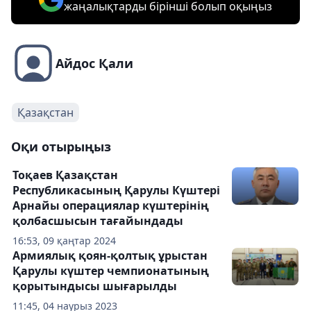
жаңалықтарды бірінші болып оқыңыз
Айдос Қали
Қазақстан
Оқи отырыңыз
Тоқаев Қазақстан
Республикасының Қарулы Күштері
Арнайы операциялар күштерінің
қолбасшысын тағайындады
16:53, 09 қаңтар 2024
Армиялық қоян-қолтық ұрыстан
Қарулы күштер чемпионатының
қорытындысы шығарылды
11:45, 04 наурыз 2023