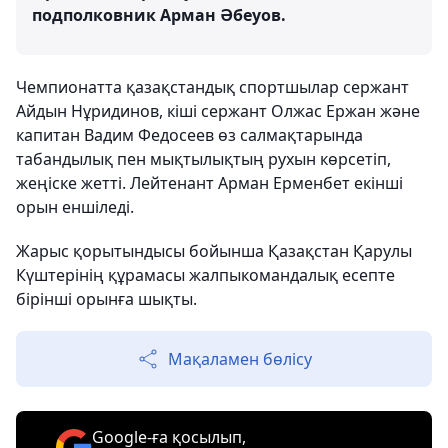
подполковник Арман Әбеуов.
Чемпионатта қазақстандық спортшылар сержант
Айдын Нұридинов, кіші сержант Олжас Ержан және
капитан Вадим Федосеев өз салмақтарында
табандылық пен мықтылықтың рухын көрсетіп,
жеңіске жетті. Лейтенант Арман Ерменбет екінші
орын еншіледі.
Жарыс қорытындысы бойынша Қазақстан Қарулы
Күштерінің құрамасы жалпыкомандалық есепте
бірінші орынға шықты.
Мақаламен бөлісу
Google-ға қосылып,