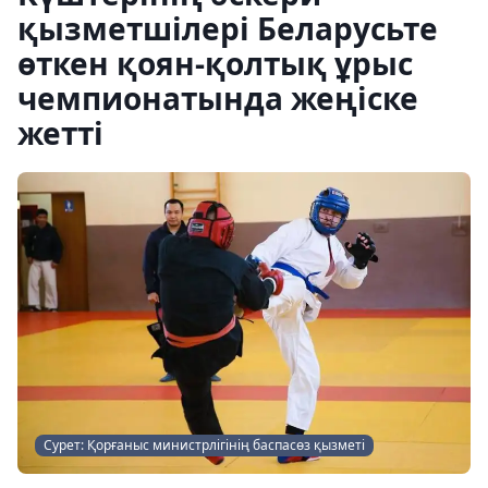
қызметшілері Беларусьте
өткен қоян-қолтық ұрыс
чемпионатында жеңіске
жетті
Сурет: Қорғаныс министрлігінің баспасөз қызметі