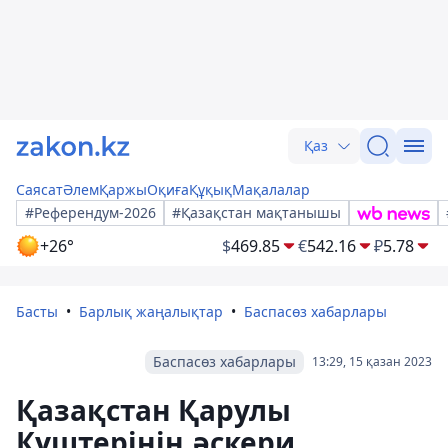
Қаз
Саясат
Әлем
Қаржы
Оқиға
Құқық
Мақалалар
#Референдум-2026
#Қазақстан мақтанышы
+26°
$
469.85
€
542.16
₽
5.78
Басты
Барлық жаңалықтар
Баспасөз хабарлары
Баспасөз хабарлары
13:29, 15 қазан 2023
Қазақстан Қарулы
Күштерінің әскери