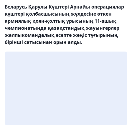
Беларусь Қарулы Күштері Арнайы операциялар
күштері қолбасшысының жүлдесіне өткен
армиялық қоян-қолтық ұрысының 11-ашық
чемпионатында қазақстандық жауынгерлер
жалпыкомандалық есепте жеңіс тұғырының
бірінші сатысынан орын алды.