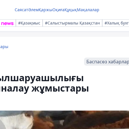
Саясат
Әлем
Қаржы
Оқиға
Құқық
Мақалалар
#Қазақмыс
#Салыстырмалы Қазақстан
#Халық бухг
лары
Баспасөз хабарла
уылшаруашылығы
иналау жұмыстары