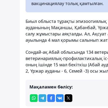
вакцинациялау толық қамтылған.
Биыл облыста тұрақты эпизоотиялық қ
ауданының Мақаншы, Қабанбай, Үржар
салу жұмыстары аяқталды. Ал, Ақсуат 
ауылында 4 мал қорымы салынып жат
Сондай-ақ Абай облысында 134 ветери
ветеринариялық-профилактикалық іс-
оның ішінде 15 мал бекіткіш (Абай ау
2, Үржар ауданы - 6, Семей -3) осы жы
Мақаламен бөлісу: