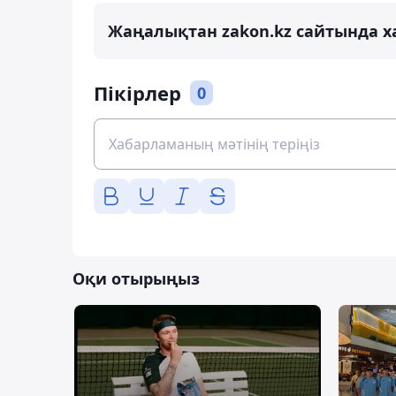
Жаңалықтан zakon.kz сайтында х
Пікірлер
0
Оқи отырыңыз