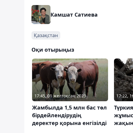
Камшат Сатиева
Қазақстан
Оқи отырыңыз
17:45, 01 желтоқсан 2023
17:22, 
Жамбылда 1,5 млн бас төл
Түркия
бірдейлендірудің
жұмыс
деректер қорына енгізілді
жақы