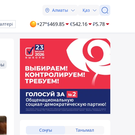
Алматы
Қаз
+27°
$
469.85
€
542.16
₽
5.78
алтері
ры
Соңғы
Танымал