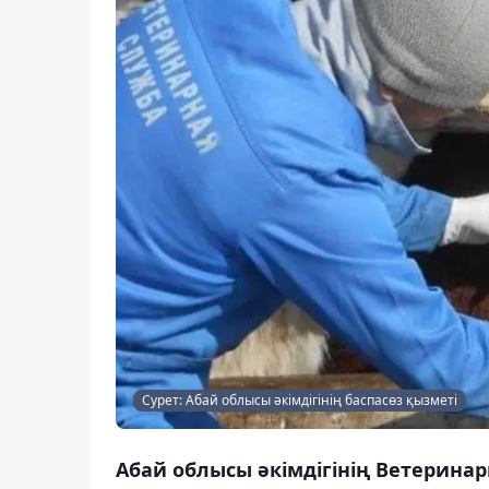
Сурет: Абай облысы әкімдігінің баспасөз қызметі
Абай облысы әкімдігінің Ветерина