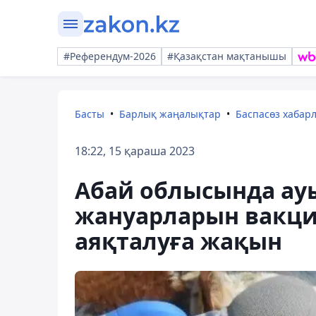
#Референдум-2026
#Қазақстан мақтанышы
Басты
Барлық жаңалықтар
Баспасөз хабар
18:22, 15 қараша 2023
Абай облысында а
жануарларын вакц
аяқталуға жақын