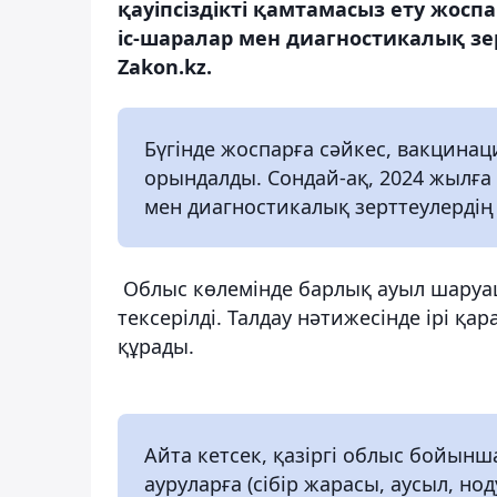
қауіпсіздікті қамтамасыз ету жо
іс-шаралар мен диагностикалық зе
Zakon.kz.
Бүгінде жоспарға сәйкес, вакцинаци
орындалды. Сондай-ақ, 2024 жылға 
мен диагностикалық зерттеулердің
Облыс көлемінде барлық ауыл шаруа
тексерілді. Талдау нәтижесінде ірі қа
құрады.
Айта кетсек, қазіргі облыс бойын
ауруларға (сібір жарасы, аусыл, но