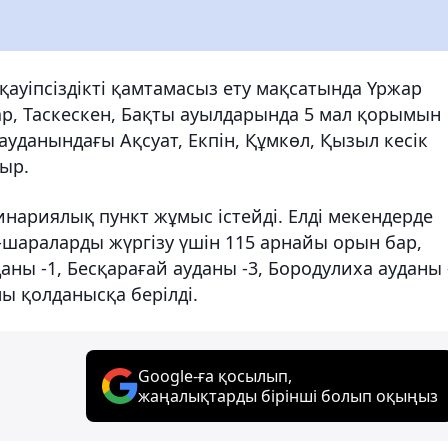
ауіпсіздікті қамтамасыз ету мақсатында Үржар
, Таскескен, Бақты ауылдарында 5 мал қорымын
ауданындағы Ақсуат, Екпін, Құмкөл, Қызыл кесік
ыр.
нариялық пункт жұмыс істейді. Елді мекендерде
шараларды жүргізу үшін 115 арнайы орын бар,
даны -1, Бесқарағай ауданы -3, Бородулиха ауданы 
лы қолданысқа берілді.
Google-ға қосылып,
жаңалықтарды бірінші болып оқыңыз