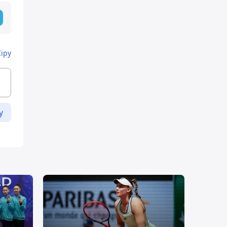
Кіру
у