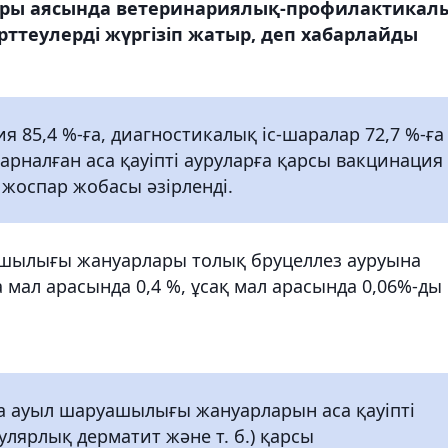
спары аясында ветеринариялық-профилактикал
рттеулерді жүргізіп жатыр, деп хабарлайды
я 85,4 %-ға, диагностикалық іс-шаралар 72,7 %-ға
арналған аса қауіпті ауруларға қарсы вакцинация
 жоспар жобасы әзірленді.
шылығы жануарлары толық бруцеллез ауруына
ра мал арасында 0,4 %, ұсақ мал арасында 0,06%-ды
ша ауыл шаруашылығы жануарларын аса қауіпті
дулярлық дерматит және т. б.) қарсы