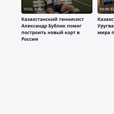
10:02, Бүгін
09:45, Б
Казахстанский теннисист
Казахс
Александр Бублик помог
Уругв
построить новый корт в
мира п
России