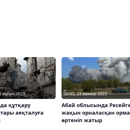
16 ақпан 2023
00:43, 23 мамыр 2023
да құтқару
Абай облысында Ресейг
тары аяқталуға
жақын орналасқан орм
н
өртеніп жатыр