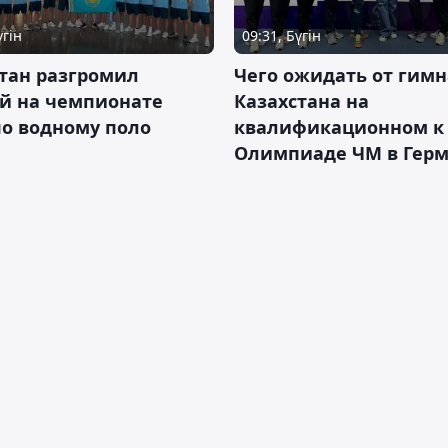
үгін
09:31, Бүгін
тан разгромил
Чего ожидать от гимн
ай на чемпионате
Казахстана на
о водному поло
квалификационном к
Олимпиаде ЧМ в Гер