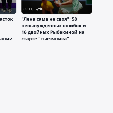
09:11, Бүгін
асток
"Лена сама не своя": 58
невынужденных ошибок и
16 двойных Рыбакиной на
мании
старте "тысячника"