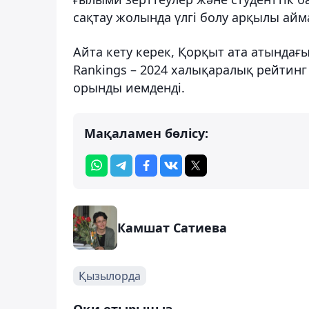
сақтау жолында үлгі болу арқылы айм
Айта кету керек, Қорқыт ата атындағ
Rankings – 2024 халықаралық рейтинг
орынды иемденді.
Мақаламен бөлісу:
Камшат Сатиева
Қызылорда
Оқи отырыңыз