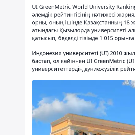
UI GreenMetric World University Ran
әлемдік рейтингісінің нәтижесі жария
орны, оның ішінде Қазақстанның 18 
атындағы Қызылорда университеті алғ
қатысып, беделді тізімде 1 015 орынға
Индонезия университеті (UI) 2010 жыл
бастап, ол кейіннен UI GreenMetric (UI
университеттердің дүниежүзілік рейтин