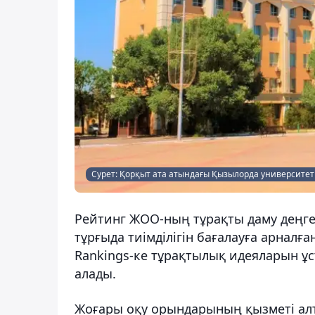
Сурет: Қорқыт ата атындағы Қызылорда университет
Рейтинг ЖОО-ның тұрақты даму деңге
тұрғыда тиімділігін бағалауға арналға
Rankings-ке тұрақтылық идеяларын ұс
алады.
Жоғары оқу орындарының қызметі ал