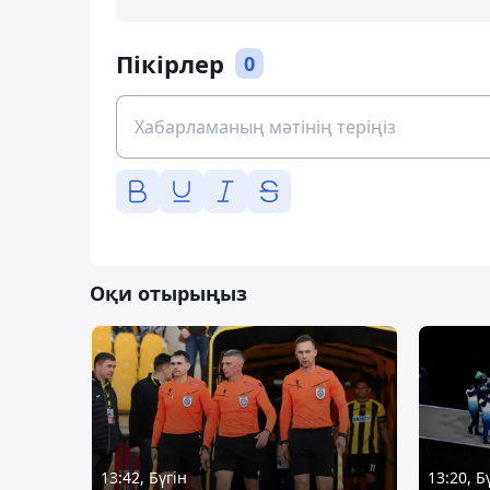
Пікірлер
0
Оқи отырыңыз
13:42, Бүгін
13:20, Б