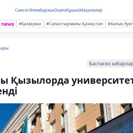
Саясат
Әлем
Қаржы
Оқиға
Құқық
Мақалалар
#Қазақмыс
#Салыстырмалы Қазақстан
#Халық бухг
лары
Баспасөз хабарла
ғы Қызылорда университет
енді