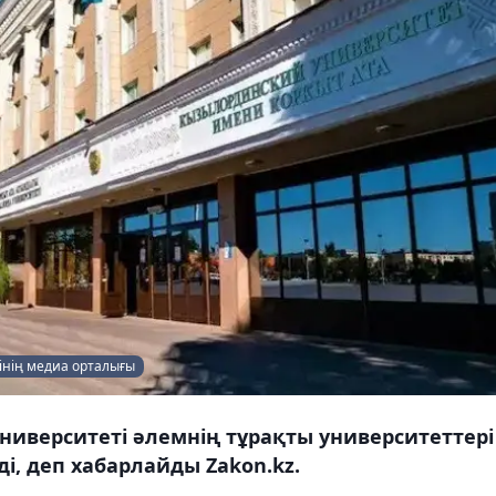
інің медиа орталығы
иверситеті әлемнің тұрақты университеттері 
ді, деп хабарлайды Zakon.kz.