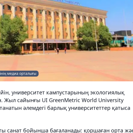
інің медиа орталығы
йін, университет кампустарының экологиялық
н. Жыл сайынғы UI GreenMetric World University
танатын әлемдегі барлық университеттер қатыса
ты санат бойынша бағаланады: қоршаған орта жә