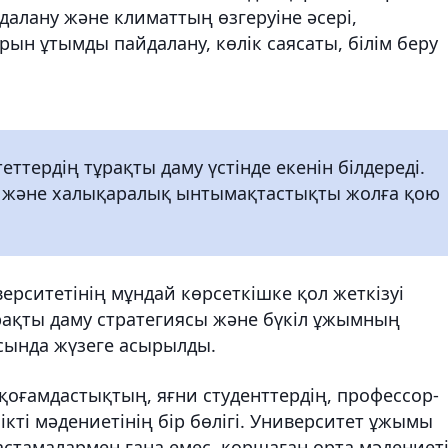
алану және климаттың өзгеруіне әсері,
рын ұтымды пайдалану, көлік саясаты, білім беру
еттердің тұрақты даму үстінде екенін білдереді.
 және халықаралық ынтымақтастықты жолға қою
рситетінің мұндай көрсеткішке қол жеткізуі
ұрақты даму стратегиясы және бүкіл ұжымның
сында жүзеге асырылды.
қоғамдастықтың, яғни студенттердің, профессор-
кті мәдениетінің бір бөлігі. Университет ұжымы
астамалармен ғана емес, қоршаған орта мәдениет