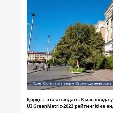
Сурет: Қорқыт ата атындағы Қызылорда университет
Қорқыт ата атындағы Қызылорда ун
UI GreenMetric-2023 рейтингісіне ен