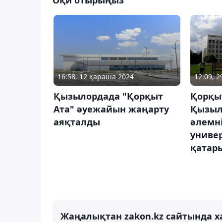
12:09, 
16:58, 12 қараша 2024
Қорқы
Қызылордада "Қорқыт
Қызыл
Ата" әуежайын жаңарту
әлемні
аяқталды
универ
қатары
Жаңалықтан zakon.kz сайтында х