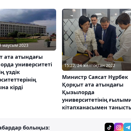
29 маусым 2023
т ата атындағы
орда университеті
15:22, 24 желтоқсан 2022
ң үздік
Министр Саясат Нұрбек
ситеттерінің
Қорқыт ата атындағы
на кірді
Қызылорда
университетінің ғылым
кітапханасымен таныст
абардар болыңыз: