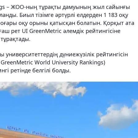
kings – ЖОО-ның тұрақты дамуының жыл сайынғы
ланды. Биыл тізімге әртүрлі елдерден 1 183 оқу
жоғары оқу орыны қатысқан болатын. Қорқыт ата
аш рет UI GreenMetric әлемдік рейтингісіне
 тұрақтады.
ы университеттердің дүниежүзілік рейтингісін
 GreenMetric World University Rankings)
гі ретінде белгілі болды.