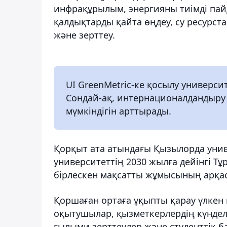
инфрақұрылым, энергияны тиімді пайд
қалдықтарды қайта өңдеу, су ресурста
және зерттеу.
UI GreenMetric-ке қосылу университ
Сондай-ақ, интернационалдандыру
мүмкіндігін арттырады.
Қорқыт ата атындағы Қызылорда униве
университеттің 2030 жылға дейінгі Т
бірлескен мақсатты жұмысының арқа
Қоршаған ортаға ұқыпты қарау үлкен 
оқытушылар, қызметкерлердің күнделі
ғылыми зерттеулер және студенттік б