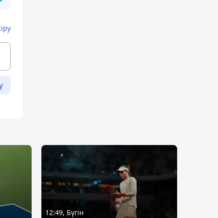
Кіру
у
12:49, Бүгін