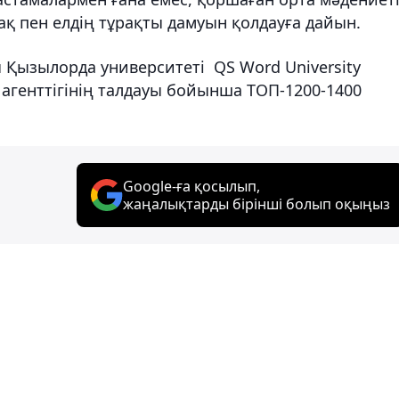
ақ пен елдің тұрақты дамуын қолдауға дайын.
ы Қызылорда университеті QS Word University
 агенттігінің талдауы бойынша ТОП-1200-1400
Google-ға қосылып,
жаңалықтарды бірінші болып оқыңыз