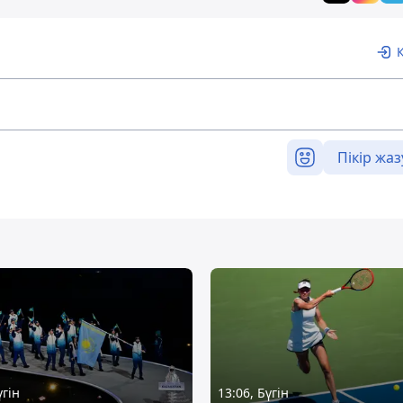
Пікір жаз
үгін
13:06, Бүгін