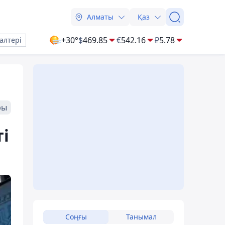
Алматы
Қаз
+30°
$
469.85
€
542.16
₽
5.78
алтері
ры
і
Соңғы
Танымал