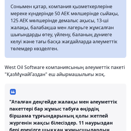
Сонымен қатар, компания қызметкерлеріне
мереке күндерінде 50 АЕК мөлшерінде сыйақы,
125 АЕК мөлшерінде демалыс ақысы, 13-ші
жалақы, балабақша мен лагерьге жұмсалған
шығындарды өтеу, үйлену, баланың дүниеге
келуі және тағы басқа жағдайларда әлеуметтік
төлемдер көзделген.
West Oil Software компаниясының әлеуметтік пакеті
"ҚазМұнайГаздан" еш айырмашылығы жоқ.
"Аталған деңгейде жалақы мен әлеуметтік
пакеттері бар жұмыс табуға өңірдің
біршама тұрғындарының қолы жетпей
жүргенін жақсы білесіздер. 11 наурыздан
бері ереуілге шыққан жұмысшылардың