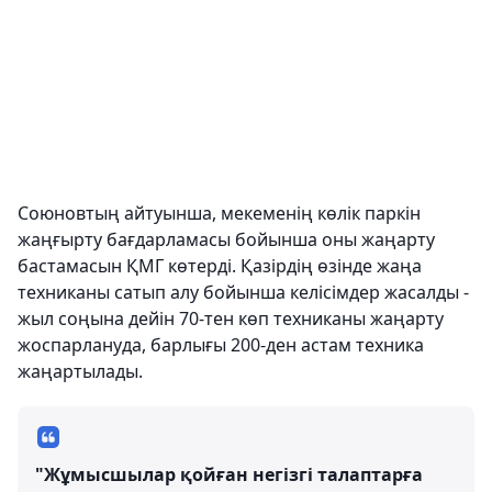
Союновтың айтуынша, мекеменің көлік паркін
жаңғырту бағдарламасы бойынша оны жаңарту
бастамасын ҚМГ көтерді. Қазірдің өзінде жаңа
техниканы сатып алу бойынша келісімдер жасалды -
жыл соңына дейін 70-тен көп техниканы жаңарту
жоспарлануда, барлығы 200-ден астам техника
жаңартылады.
"Жұмысшылар қойған негізгі талаптарға