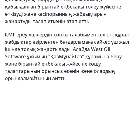
қабылданған бірыңғай еңбекақы төлеу жүйесіне
өткізуді және кәсіпорынның жабдықтарын
жаңартуды талап еткенін атап өтті.
ҚМГ ереуілшілердің соңғы талабымен келісті, құрал-
жабдықтар әзірленген бағдарламаға сәйкес үш жыл
ішінде толық жаңартылады. Алайда West Oil
Software ұжымын "ҚазМұнайГаз" құрамына беру
және бірыңғай еңбекақы жүйесіне көшу
талаптарының орынсыз екенін және олардың
орындалмайтынын айтты.