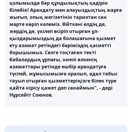
қолымызда бар құндылықтың қадірін
білейік! Арандату мен алауыздықтың жарға
жығып, опық жегізетінін тарихтан сан
мәрте көріп келеміз. Өйткені елдің де,
жердің де, үкілеп өсіріп отырған ұл-
қыздарымыздың да болашағына қызмет
ету азамат ретіндегі бәріміздің қасиетті
борышымыз. Сөзге тоқтаған текті
бабалардың ұрпағы, киелі өлкенің
азаматтары ретінде ешбір арандатуға
түспей, жұмысымызға оралып, адал табыс
тауып отырған қызметтеріңізге білек түре
қайта кірісу қажет деп санаймын", - деді
Нұрсейіт Союнов.