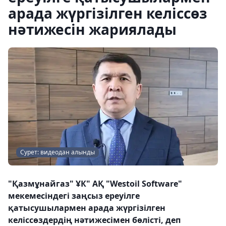
арада жүргізілген келіссөз
нәтижесін жариялады
Сурет: видеодан алынды
"Қазмұнайгаз" ҰК" АҚ "Westoil Software"
мекемесіндегі заңсыз ереуілге
қатысушылармен арада жүргізілген
келіссөздердің нәтижесімен бөлісті, деп