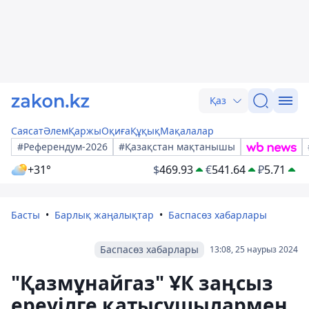
Қаз
Саясат
Әлем
Қаржы
Оқиға
Құқық
Мақалалар
#Референдум-2026
#Қазақстан мақтанышы
+31°
$
469.93
€
541.64
₽
5.71
Басты
Барлық жаңалықтар
Баспасөз хабарлары
Баспасөз хабарлары
13:08, 25 наурыз 2024
"Қазмұнайгаз" ҰК заңсыз
ереуілге қатысушылармен