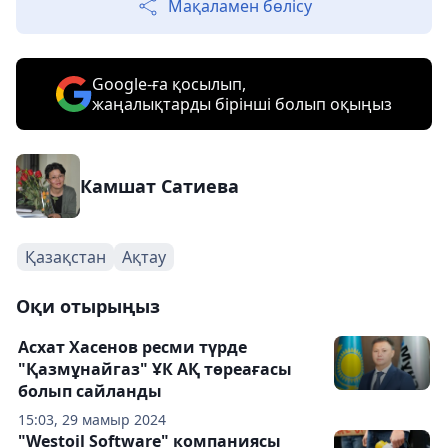
Мақаламен бөлісу
Google-ға қосылып,
жаңалықтарды бірінші болып оқыңыз
Камшат Сатиева
Қазақстан
Ақтау
Оқи отырыңыз
Асхат Хасенов ресми түрде
"Қазмұнайгаз" ҰК АҚ төреағасы
болып сайланды
15:03, 29 мамыр 2024
"Westoil Software" компаниясы