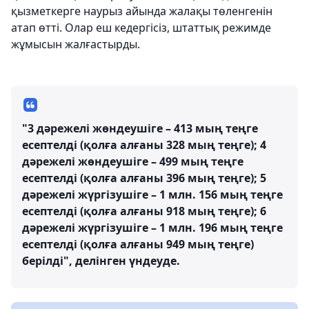
қызметкерге наурыз айында жалақы төленгенін
атап өтті. Олар еш кедергісіз, штаттық режимде
жұмысын жалғастырды.
"3 дәрежелі жөндеушіге – 413 мың теңге
есептелді (қолға алғаны 328 мың теңге); 4
дәрежелі жөндеушіге – 499 мың теңге
есептелді (қолға алғаны 396 мың теңге); 5
дәрежелі жүргізушіге – 1 млн. 156 мың теңге
есептелді (қолға алғаны 918 мың теңге); 6
дәрежелі жүргізушіге – 1 млн. 196 мың теңге
есептелді (қолға алғаны 949 мың теңге)
берілді", делінген үндеуде.