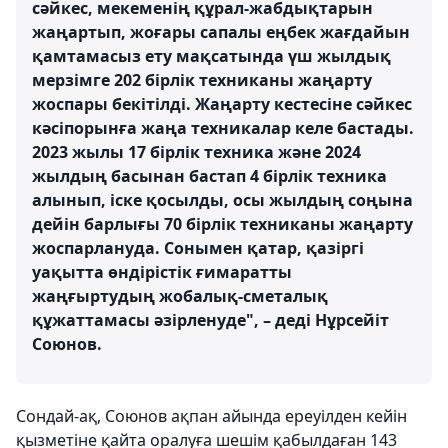
сәйкес, мекеменің құрал-жабдықтарын
жаңартып, жоғары сапалы еңбек жағдайын
қамтамасыз ету мақсатында үш жылдық
мерзімге 202 бірлік техниканы жаңарту
жоспары бекітілді. Жаңарту кестесіне сәйкес
кәсіпорынға жаңа техникалар келе бастады.
2023 жылы 17 бірлік техника және 2024
жылдың басынан бастап 4 бірлік техника
алынып, іске қосылды, осы жылдың соңына
дейін барлығы 70 бірлік техниканы жаңарту
жоспарлануда. Сонымен қатар, қазіргі
уақытта өндірістік ғимаратты
жаңғыртудың жобалық-сметалық
құжаттамасы әзірленуде", – деді Нұрсейіт
Союнов.
Сондай-ақ, Союнов ақпан айында ереуілден кейін
қызметіне қайта оралуға шешім қабылдаған 143