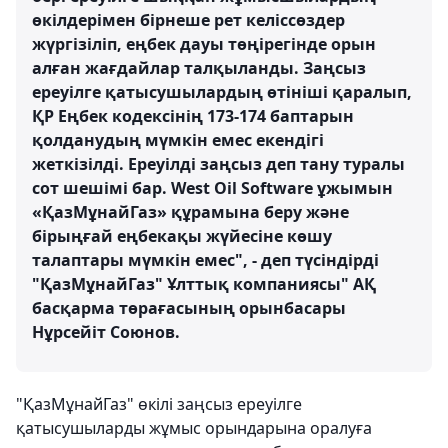
өкілдерімен бірнеше рет келіссөздер
жүргізіліп, еңбек дауы төңірегінде орын
алған жағдайлар талқыланды. Заңсыз
ереуілге қатысушылардың өтініші қаралып,
ҚР Еңбек кодексінің 173-174 баптарын
қолданудың мүмкін емес екендігі
жеткізілді. Ереуілді заңсыз деп тану туралы
сот шешімі бар. West Oil Software ұжымын
«ҚазМұнайГаз» құрамына беру және
бірыңғай еңбекақы жүйесіне көшу
талаптары мүмкін емес", - деп түсіндірді
"ҚазМұнайГаз" Ұлттық компаниясы" АҚ
басқарма төрағасының орынбасары
Нұрсейіт Союнов.
"ҚазМұнайГаз" өкілі заңсыз ереуілге
қатысушыларды жұмыс орындарына оралуға