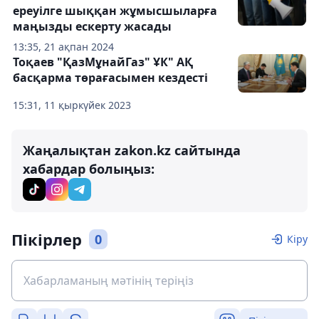
ереуілге шыққан жұмысшыларға
маңызды ескерту жасады
13:35, 21 ақпан 2024
Тоқаев "ҚазМұнайГаз" ҰК" АҚ
басқарма төрағасымен кездесті
15:31, 11 қыркүйек 2023
Жаңалықтан zakon.kz сайтында
хабардар болыңыз:
Пікірлер
0
Кіру