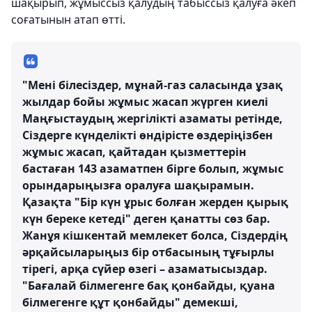
шақырып, жұмыссыз қалудың табыссыз қалуға әкеп
соғатынын атап өтті.
"Мені білесіздер, мұнай-газ саласында ұзақ
жылдар бойы жұмыс жасап жүрген киелі
Маңғыстаудың жергілікті азаматы ретінде,
Сіздерге күнделікті өндірісте өздеріңізбен
жұмыс жасап, қайтадан қызметтерін
бастаған 143 азаматпен бірге болып, жұмыс
орындарыңызға оралуға шақырамын.
Қазақта "Бір күн ұрыс болған жерден қырық
күн береке кетеді" деген қанатты сөз бар.
Жанұя кішкентай мемлекет болса, Сіздердің
әрқайсыларыңыз бір отбасының тұғырлы
тірегі, арқа сүйер өзегі – азаматысыздар.
"Бағалай білмегенге бақ қонбайды, қуана
білмегенге құт қонбайды" демекші,