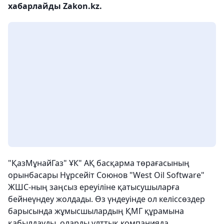
хабарлайды Zakon.kz.
"ҚазМұнайГаз" ҰК" АҚ басқарма төрағасының
орынбасары Нұрсейіт Союнов "West Oil Software"
ЖШС-ның заңсыз ереуіліне қатысушыларға
бейнеүндеу жолдады. Өз үндеуінде ол келіссөздер
барысында жұмысшылардың ҚМГ құрамына
қабылдауды, оларды ұлттық компанияда