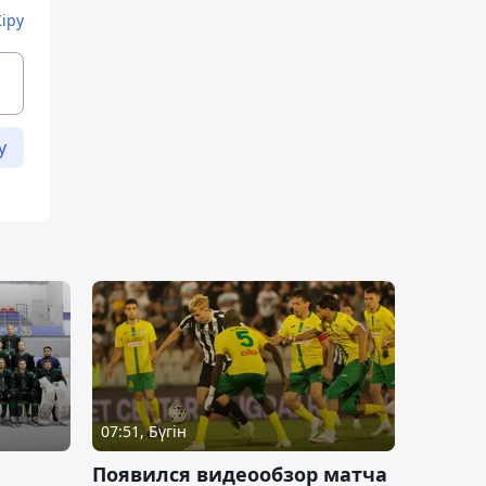
Кіру
у
07:51, Бүгін
Появился видеообзор матча