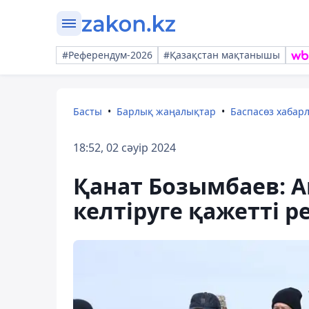
#Референдум-2026
#Қазақстан мақтанышы
Басты
Барлық жаңалықтар
Баспасөз хабар
18:52, 02 сәуір 2024
Қанат Бозымбаев: 
келтіруге қажетті р