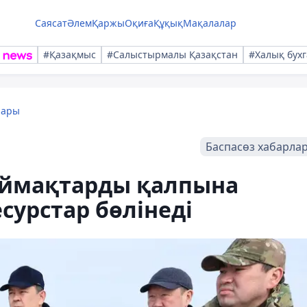
Саясат
Әлем
Қаржы
Оқиға
Құқық
Мақалалар
#Қазақмыс
#Салыстырмалы Қазақстан
#Халық бухг
лары
Баспасөз хабарла
Аймақтарды қалпына
есурстар бөлінеді