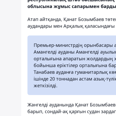
облысына жұмыс сапарымен барды,
Атап айтқанда, Қанат Бозымбаев төте
аудандары мен Арқалық қаласындағы
Премьер-министрдің орынбасары а
Амангелді ауданы Амангелді ауылын
орталығына апаратын жолдардың ж
бойынша еріктілер орталығына б
Танабаев ауданға гуманитарлық көм
ішінде 20 тоннадан астам азық-түл
жеткізілді.
Жангелді ауданында Қанат Бозымбаев
барып, сондай-ақ қарғын судан зард