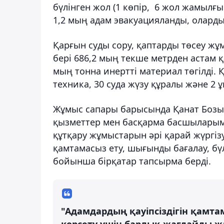
бүлінген жол (1 көпір, 6 жол жамылғы
1,2 мың адам эвакуацияланды, олардың
Қарғын суды сору, қаптарды төсеу ж
бері 686,2 мың текше метрден астам қ
мың тонна инертті материал төгілді. 
техника, 30 суда жүзу құралы және 2
Жұмыс сапары барысында Қанат Бозым
қызметтер мен басқарма басшыларымен
құтқару жұмыстарын әрі қарай жүргіз
қамтамасыз ету, шығынды бағалау, б
бойынша бірқатар тапсырма берді.
"Адамдардың қауіпсіздігін қамт
көрсету үшін барлық жағдайды ж