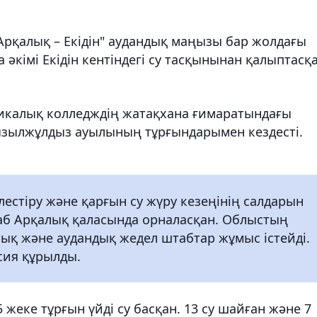
Арқалық – Екідін" аудандық маңызы бар жолдағы
ла әкімі Екідін кентіндегі су тасқынынан қалыптасқ
икалық колледждің жатақхана ғимаратындағы
ызылжұлдыз ауылының тұрғындарымен кездесті.
естіру және қарғын су жүру кезеңінің салдарын
аб Арқалық қаласында орналасқан. Облыстың
ық және аудандық жедел штабтар жұмыс істейді.
ия құрылды.
 жеке тұрғын үйді су басқан. 13 су шайған және 7