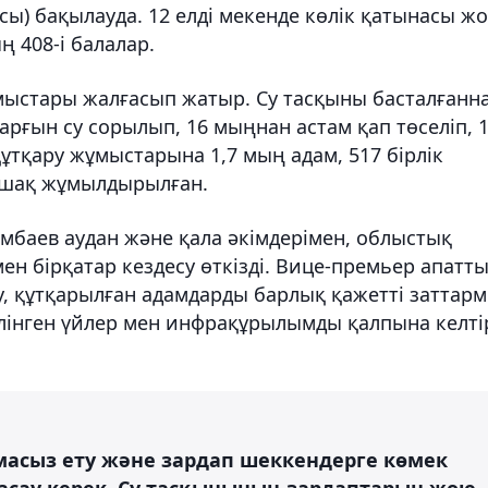
сы) бақылауда. 12 елді мекенде көлік қатынасы жо
 408-і балалар.
ұмыстары жалғасып жатыр. Су тасқыны басталғанн
арғын су сорылып, 16 мыңнан астам қап төселіп, 1
Құтқару жұмыстарына 1,7 мың адам, 517 бірлік
 ұшақ жұмылдырылған.
баев аудан және қала әкімдерімен, облыстық
 бірқатар кездесу өткізді. Вице-премьер апатты
у, құтқарылған адамдарды барлық қажетті заттар
үлінген үйлер мен инфрақұрылымды қалпына келті
амасыз ету және зардап шеккендерге көмек
асау керек. Су тасқынының зардаптарын жою