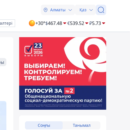
Алматы
Қаз
+30°
$
467.48
€
539.52
₽
5.73
алтері
ры
Соңғы
Танымал