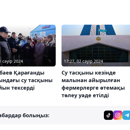
1 сәуір 2024
17:27, 02 сәуір 2024
баев Қарағанды
Су тасқыны кезінде
ындағы су тасқыны
малынан айырылған
йын тексерді
фермерлерге өтемақы
төлеу уәде етілді
абардар болыңыз: