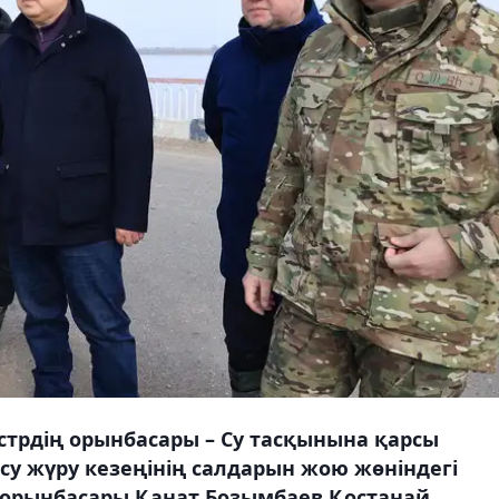
стрдің орынбасары – Су тасқынына қарсы
су жүру кезеңінің салдарын жою жөніндегі
орынбасары Қанат Бозымбаев Қостанай