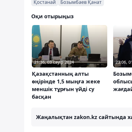
Қостанай
Бозымбаев Қанат
Оқи отырыңыз
21:36, 03 сәуір 2024
23:06, 0
Қазақстанның алты
Бозым
өңірінде 1,5 мыңға жеке
облыс
меншік тұрғын үйді су
жағда
басқан
Жаңалықтан zakon.kz сайтында х