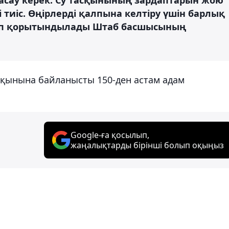
 тиіс. Өңірлерді қалпына келтіру үшін барлық
 деп қорытындылады Штаб басшысының
сқынына байланысты 150-ден астам адам
Google-ға қосылып,
жаңалықтарды бірінші болып оқыңыз