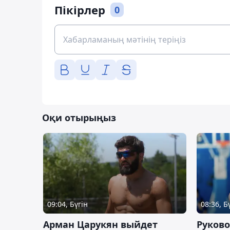
Пікірлер
0
Оқи отырыңыз
09:04, Бүгін
08:36, Б
Арман Царукян выйдет
Руково