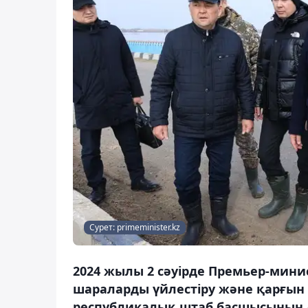
Сурет: primeminister.kz
2024 жылы 2 сәуірде Премьер-мини
шараларды үйлестіру және қарғын 
республикалық штаб басшысының 