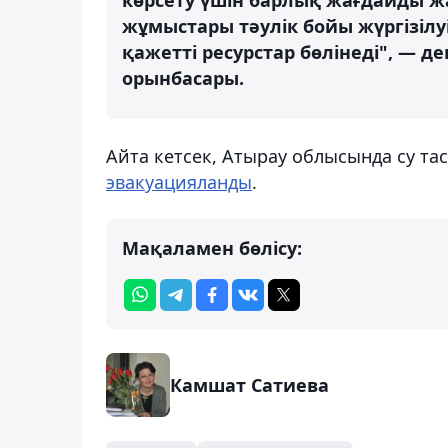
жұмыстары тәулік бойы жүргізілуі
қажетті ресурстар бөлінеді", —
орынбасары.
Айта кетсек, Атырау облысында су та
эвакуацияланды
.
Мақаламен бөлісу:
Камшат Сатиева