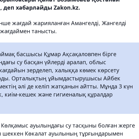
 деп хабарлайды Zakon.kz.
нше жағдай жарияланған Амангелді, Жангелді
 жағдаймен танысты.
ймақ басшысы Құмар Ақсақаловпен бірге
дағы су басқан үйлерді аралап, облыс
ағдайын зерделеп, халыққа көмек көрсету
арды. Орталықтың ұйымдастырушысы Айбек
ектің әлі де келіп жатқанын айтты. Мұнда 3 күн
ік, киім-кешек және гигиеналық құралдар
 Көлқамыс ауылындағы су тасқыны болған жерге
ап шеккен Көкалат ауылының тұрғындарымен