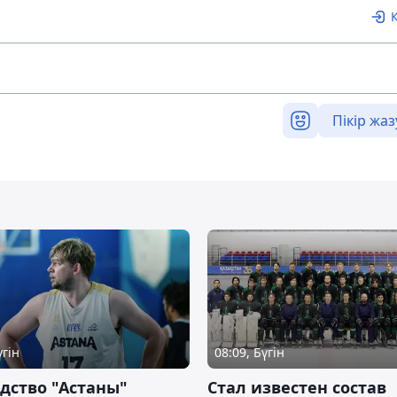
Пікір жаз
үгін
08:09, Бүгін
дство "Астаны"
Стал известен состав