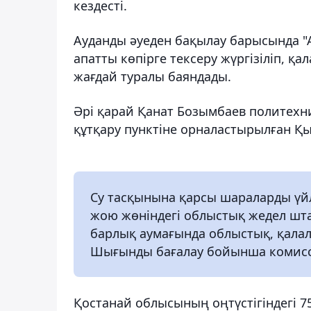
кездесті.
Ауданды әуеден бақылау барысында "
апатты көпірге тексеру жүргізіліп, қа
жағдай туралы баяндады.
Әрі қарай Қанат Бозымбаев политехн
құтқару пунктіне орналастырылған Қ
Су тасқынына қарсы шараларды үйл
жою жөніндегі облыстық жедел шт
барлық аумағында облыстық, қалал
Шығынды бағалау бойынша комисс
Қостанай облысының оңтүстігіндегі 75