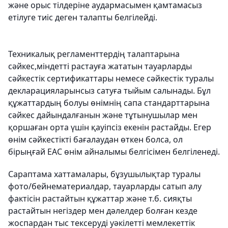
және орыс тiлдерiне аудармасымен қамтамасыз
етiлуге тиiс деген талапты белгiлейдi.
Техникалық регламенттердің талаптарына
сәйкес,міндетті растауға жататын тауарларды
сәйкестік сертификаттары немесе сәйкестік туралы
декларацияларынсыз сатуға тыйым салынады. Бұл
құжаттардың болуы өнімнің сапа стандарттарына
сәйкес дайындалғанын және тұтынушылар мен
қоршаған орта үшін қауіпсіз екенін растайды. Егер
өнім сәйкестікті бағалаудан өткен болса, ол
бірыңғай EAC өнім айналымы белгісімен белгіленеді.
Сараптама хаттамалары, бұзушылықтар туралы
фото/бейнематериалдар, тауарларды сатып алу
фактісін растайтын құжаттар және т.б. сияқты
растайтын негіздер мен дәлелдер болған кезде
жоспардан тыс тексеруді уәкілетті мемлекеттік