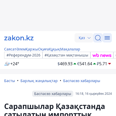
Қаз
Саясат
Әлем
Қаржы
Оқиға
Құқық
Мақалалар
#Референдум-2026
#Қазақстан мақтанышы
+24°
$
469.93
€
541.64
₽
5.71
Басты
Барлық жаңалықтар
Баспасөз хабарлары
Баспасөз хабарлары
16:18, 16 қыркүйек 2024
Сарапшылар Қазақстанда
сатылатын импорттық