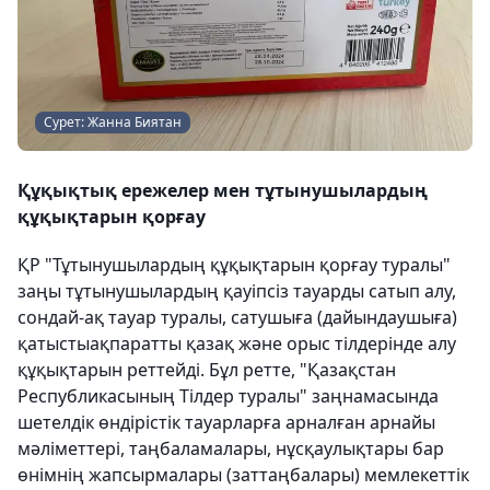
Сурет: Жанна Биятан
Құқықтық ережелер мен тұтынушылардың
құқықтарын қорғау
ҚР "Тұтынушылардың құқықтарын қорғау туралы"
заңы тұтынушылардың қауіпсіз тауарды сатып алу,
сондай-ақ тауар туралы, сатушыға (дайындаушыға)
қатыстыақпаратты қазақ және орыс тілдерінде алу
құқықтарын реттейді. Бұл ретте, "Қазақстан
Республикасының Тiлдер туралы" заңнамасында
шетелдiк өндiрiстiк тауарларға арналған арнайы
мәлiметтері, таңбаламалары, нұсқаулықтары бар
өнiмнiң жапсырмалары (заттаңбалары) мемлекеттiк