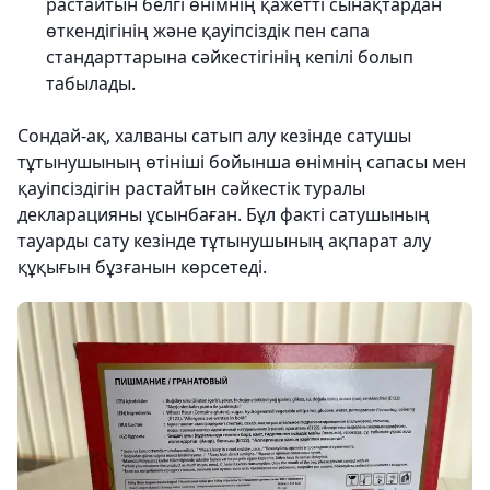
растайтын белгі өнімнің қажетті сынақтардан
өткендігінің және қауіпсіздік пен сапа
стандарттарына сәйкестігінің кепілі болып
табылады.
Сондай-ақ, халваны сатып алу кезінде сатушы
тұтынушының өтініші бойынша өнімнің сапасы мен
қауіпсіздігін растайтын сәйкестік туралы
декларацияны ұсынбаған. Бұл факті сатушының
тауарды сату кезінде тұтынушының ақпарат алу
құқығын бұзғанын көрсетеді.