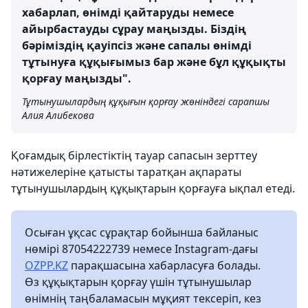
хабарлап, өнімді қайтаруды немесе
айырбастауды сұрау маңызды. Біздің
бәріміздің қауіпсіз және сапалы өнімді
тұтынуға құқығымыз бар және бұл құқықты
қорғау маңызды".
Тұтынушылардың құқығын қорғау жөніндегі сарапшы
Алия Алибекова
Қоғамдық бірлестіктің тауар сапасын зерттеу
нәтижелеріне қатысты таратқан ақпараты
тұтынушылардың құқықтарын қорғауға ықпал етеді.
Осыған ұқсас сұрақтар бойынша байланыс
нөмірі 87054222739 немесе Instagram-дағы
OZPP.KZ
парақшасына хабарласуға болады.
Өз құқықтарын қорғау үшін тұтынушылар
өнімнің таңбаламасын мұқият тексеріп, кез