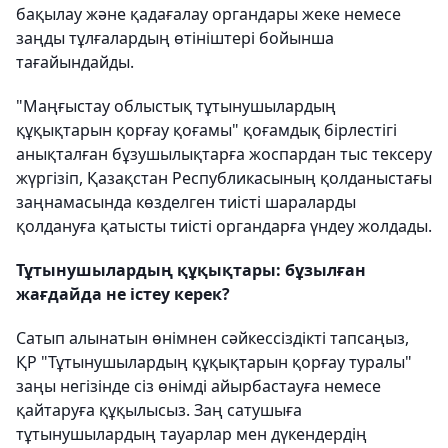
бақылау және қадағалау органдары жеке немесе
заңды тұлғалардың өтініштері бойынша
тағайындайды.
"Маңғыстау облыстық тұтынушылардың
құқықтарын қорғау қоғамы" қоғамдық бірлестігі
анықталған бұзушылықтарға жоспардан тыс тексеру
жүргізіп, Қазақстан Республикасының қолданыстағы
заңнамасында көзделген тиісті шараларды
қолдануға қатысты тиісті органдарға үндеу жолдады.
Тұтынушылардың құқықтары: бұзылған
жағдайда не істеу керек?
Сатып алынатын өнімнен сәйкессіздікті тапсаңыз,
ҚР "Тұтынушылардың құқықтарын қорғау туралы"
заңы негізінде сіз өнімді айырбастауға немесе
қайтаруға құқылысыз. Заң сатушыға
тұтынушылардың тауарлар мен дүкендердің