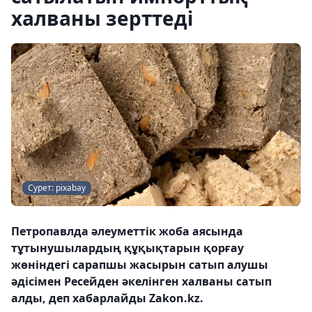
халваны зерттеді
Сурет: pixabay
Петропавлда әлеуметтік жоба аясында
тұтынушылардың құқықтарын қорғау
жөніндегі сарапшы жасырын сатып алушы
әдісімен Ресейден әкелінген халваны сатып
алды, деп хабарлайды Zakon.kz.