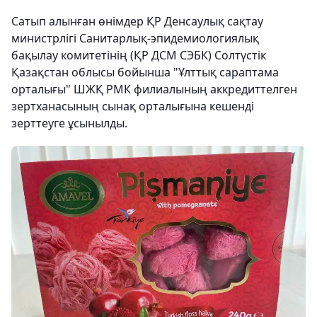
Сатып алынған өнімдер ҚР Денсаулық сақтау
министрлігі Санитарлық-эпидемиологиялық
бақылау комитетінің (ҚР ДСМ СЭБК) Солтүстік
Қазақстан облысы бойынша "Ұлттық сараптама
орталығы" ШЖҚ РМК филиалының аккредиттелген
зертханасының сынақ орталығына кешенді
зерттеуге ұсынылды.