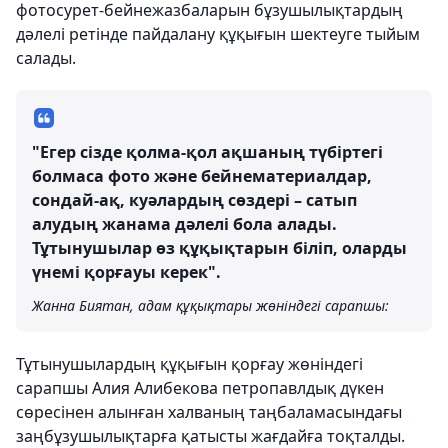
фотосурет-бейнежазбаларын бұзушылықтардың
дәлелі ретінде пайдалану құқығын шектеуге тыйым
салады.
"Егер сізде қолма-қол ақшаның түбіртегі
болмаса фото және бейнематериалдар,
сондай-ақ, куәлардың сөздері – сатып
алудың жанама дәлелі бола алады.
Тұтынушылар өз құқықтарын біліп, оларды
үнемі қорғауы керек".
Жанна Биятан, адам құқықтары жөніндегі сарапшы:
Тұтынушылардың құқығын қорғау жөніндегі
сарапшы Алия Алибекова петропавлдық дүкен
сөресінен алынған халваның таңбаламасындағы
заңбұзушылықтарға қатысты жағдайға тоқталды.