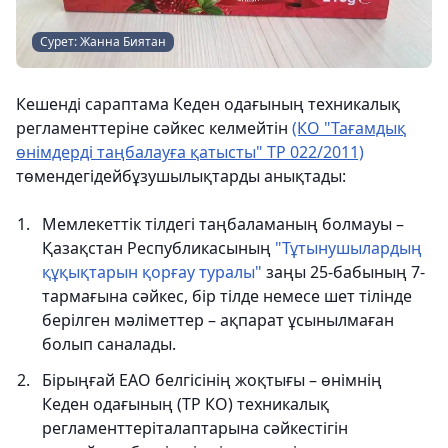
Сурет: Жанна Биятан
Кешенді сараптама Кеден одағының техникалық
регламенттеріне сәйкес келмейтін
(КО "Тағамдық
өнімдерді таңбалауға қатысты" ТР 022/2011)
төмендегідейбұзушылықтарды анықтады:
Мемлекеттік тілдегі таңбаламаның болмауы –
Қазақстан Республикасының
"Тұтынушылардың
құқықтарын қорғау туралы"
заңы 25-бабының 7-
тармағына сәйкес, бір тілде немесе шет тілінде
берілген мәліметтер – ақпарат ұсынылмаған
болып саналады.
Бірыңғай ЕАО белгісінің жоқтығы – өнімнің
Кеден одағының (ТР КО) техникалық
регламенттеріталаптарына сәйкестігін