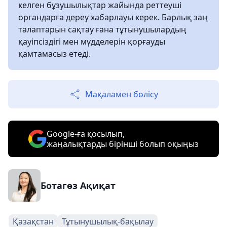
келген бұзушылықтар жайында реттеуші
органдарға дереу хабарлауы керек. Барлық заң
талаптарын сақтау ғана тұтынушылардың
қауіпсіздігі мен мүдделерін қорғауды
қамтамасыз етеді.
Мақаламен бөлісу
Google-ға қосылып,
жаңалықтарды бірінші болып оқыңыз
Ботагөз Ақиқат
Қазақстан
Тұтынушылық-бақылау