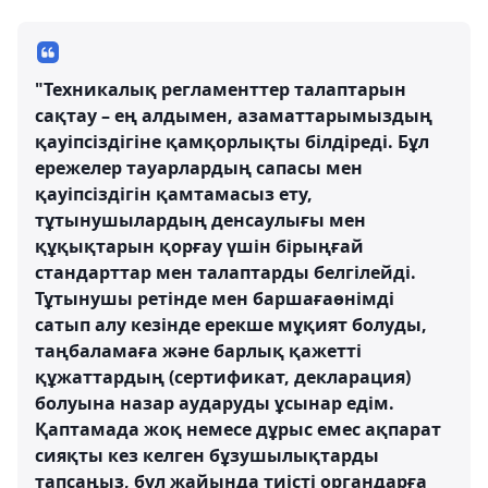
"Техникалық регламенттер талаптарын
сақтау – ең алдымен, азаматтарымыздың
қауіпсіздігіне қамқорлықты білдіреді. Бұл
ережелер тауарлардың сапасы мен
қауіпсіздігін қамтамасыз ету,
тұтынушылардың денсаулығы мен
құқықтарын қорғау үшін бірыңғай
стандарттар мен талаптарды белгілейді.
Тұтынушы ретінде мен баршағаөнімді
сатып алу кезінде ерекше мұқият болуды,
таңбаламаға және барлық қажетті
құжаттардың (сертификат, декларация)
болуына назар аударуды ұсынар едім.
Қаптамада жоқ немесе дұрыс емес ақпарат
сияқты кез келген бұзушылықтарды
тапсаңыз, бұл жайында тиісті органдарға