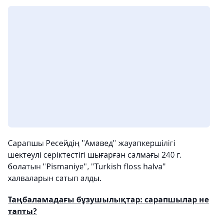
Сарапшы Ресейдің "Амавед" жауапкершілігі
шектеулі серіктестігі шығарған салмағы 240 г.
болатын "Pismaniye", "Turkish floss halva"
халваларын сатып алды.
Таңбаламадағы бұзушылықтар: сарапшылар не
тапты?