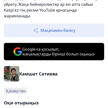
үйрету. Жаңа бейнероликтер әр екі апта сайын
Kaspi.kz-тің ресми YouTube арнасында
жарияланады.
Мақаламен бөлісу
Google-ға қосылып,
жаңалықтарды бірінші болып оқыңыз
Камшат Сатиева
Қазақстан
Оқи отырыңыз