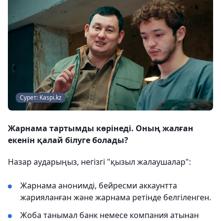
Сурет: Kaspi.kz
Жарнама тартымды көрінеді. Оның жалған
екенін қалай білуге болады?
Назар аударыңыз, негізгі "қызыл жалаушалар":
Жарнама анонимді, бейресми аккаунтта
жарияланған және жарнама ретінде белгіленген.
Жоба танымал банк немесе компания атынан