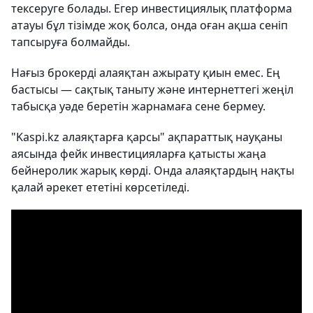
тексеруге болады. Егер инвестициялық платформа
атауы бұл тізімде жоқ болса, онда оған ақша сеніп
тапсыруға болмайды.
Нағыз брокерді алаяқтан ажырату қиын емес. Ең
бастысы — сақтық таныту және интернеттегі жеңіл
табысқа уәде беретін жарнамаға сене бермеу.
"Kaspi.kz алаяқтарға қарсы" ақпараттық науқаны
аясында фейк инвестицияларға қатысты жаңа
бейнеролик жарық көрді. Онда алаяқтардың нақты
қалай әрекет ететіні көрсетіледі.