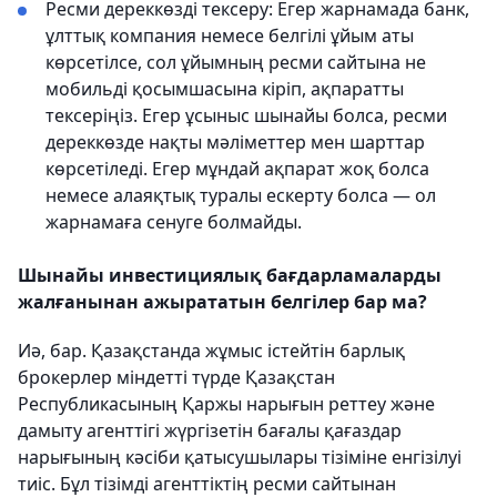
Ресми дереккөзді тексеру: Егер жарнамада банк,
ұлттық компания немесе белгілі ұйым аты
көрсетілсе, сол ұйымның ресми сайтына не
мобильді қосымшасына кіріп, ақпаратты
тексеріңіз. Егер ұсыныс шынайы болса, ресми
дереккөзде нақты мәліметтер мен шарттар
көрсетіледі. Егер мұндай ақпарат жоқ болса
немесе алаяқтық туралы ескерту болса — ол
жарнамаға сенуге болмайды.
Шынайы инвестициялық бағдарламаларды
жалғанынан ажырататын белгілер бар ма?
Иә, бар. Қазақстанда жұмыс істейтін барлық
брокерлер міндетті түрде Қазақстан
Республикасының Қаржы нарығын реттеу және
дамыту агенттігі жүргізетін бағалы қағаздар
нарығының кәсіби қатысушылары тізіміне енгізілуі
тиіс. Бұл тізімді агенттіктің ресми сайтынан