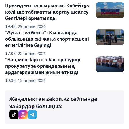
Президент тапсырмасы: Көбейтұз
көлінде табиғатты қорғау шектеу
белгілері орнатылды
19:43, 29 шілде 2026
"Ауыл – ел бесігі": Қызылорда
облысында екі жаңа спорт кешені
ел игілігіне берілді
17:07, 22 шілде 2026
"Заң мен Тәртіп": Бас прокурор
прокуратура органдарының
ардагерлерімен жиын өткізді
19:36, 15 шілде 2026
Жаңалықтан zakon.kz сайтында
хабардар болыңыз: