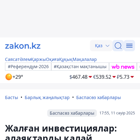
Қаз
Саясат
Әлем
Қаржы
Оқиға
Құқық
Мақалалар
#Референдум-2026
#Қазақстан мақтанышы
+29°
$
467.48
€
539.52
₽
5.73
Басты
Барлық жаңалықтар
Баспасөз хабарлары
Баспасөз хабарлары
17:55, 11 сәуір 2025
Жалған инвестициялар:
алаяқтарды қалай