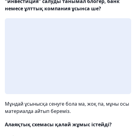
"инвестиция" салуды танымал блогер, банк
немесе ұлттық компания ұсынса ше?
Мұндай ұсынысқа сенуге бола ма, жоқ па, мұны осы
материалда айтып береміз.
Алаяқтық схемасы қалай жұмыс істейді?