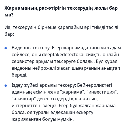
Жарнаманың рас-өтірігін тексерудің жолы бар
ма?
Иә, тексерудің бірнеше қарапайым әрі тиімді тәсілі
бар:
Видеоны тексеру: Егер жарнамада танымал адам
сөйлесе, оны deepfakedetector.ai сияқты онлайн-
сервистер арқылы тексеруге болады. Бұл құрал
видеоны нейрожелі жасап шығарғанын анықтап
береді.
Іздеу жүйесі арқылы тексеру: Бейнероликтегі
адамның есімін және "жарнама", "инвестиция",
"алаяқтар" деген сөздерді қоса жазып,
интернеттен іздеңіз. Егер бұл жалған жарнама
болса, ол туралы әлдеқашан ескерту
жарияланған болуы мүмкін.