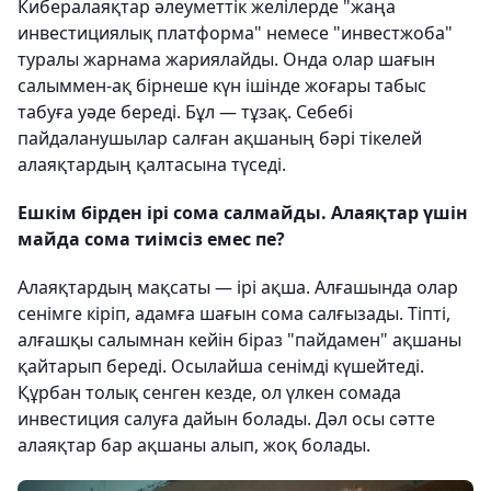
Кибералаяқтар әлеуметтік желілерде "жаңа
инвестициялық платформа" немесе "инвестжоба"
туралы жарнама жариялайды. Онда олар шағын
салыммен-ақ бірнеше күн ішінде жоғары табыс
табуға уәде береді. Бұл — тұзақ. Себебі
пайдаланушылар салған ақшаның бәрі тікелей
алаяқтардың қалтасына түседі.
Ешкім бірден ірі сома салмайды. Алаяқтар үшін
майда сома тиімсіз емес пе?
Алаяқтардың мақсаты — ірі ақша. Алғашында олар
сенімге кіріп, адамға шағын сома салғызады. Тіпті,
алғашқы салымнан кейін біраз "пайдамен" ақшаны
қайтарып береді. Осылайша сенімді күшейтеді.
Құрбан толық сенген кезде, ол үлкен сомада
инвестиция салуға дайын болады. Дәл осы сәтте
алаяқтар бар ақшаны алып, жоқ болады.