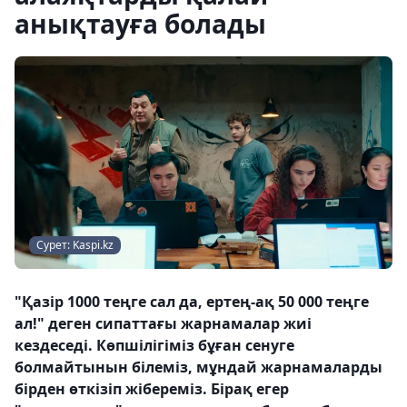
анықтауға болады
Сурет: Kaspi.kz
"Қазір 1000 теңге сал да, ертең-ақ 50 000 теңге
ал!" деген сипаттағы жарнамалар жиі
кездеседі. Көпшілігіміз бұған сенуге
болмайтынын білеміз, мұндай жарнамаларды
бірден өткізіп жібереміз. Бірақ егер