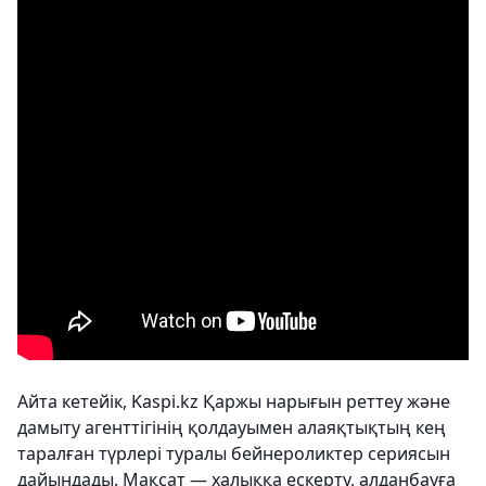
Айта кетейік, Kaspi.kz Қаржы нарығын реттеу және
дамыту агенттігінің қолдауымен алаяқтықтың кең
таралған түрлері туралы бейнероликтер сериясын
дайындады. Мақсат — халыққа ескерту, алданбауға