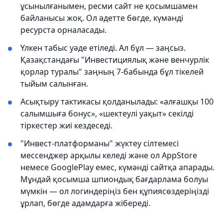
ұсынылғанымен, ресми сайт не қосымшамен
байланысы жоқ. Ол әдетте бөгде, күмәнді
ресурста орналасады.
Үлкен табыс уәде етіледі. Ал бұл — заңсыз.
Қазақстандағы "Инвестициялық және венчурлік
қорлар туралы" заңның 7-бабында бұл тікелей
тыйым салынған.
Асықтыру тактикасы қолданылады: «алғашқы 100
салымшыға бонус», «шектеулі уақыт» секілді
тіркестер жиі кездеседі.
"Инвест-платформаны" жүктеу сілтемесі
мессенджер арқылы келеді және ол AppStore
немесе GooglePlay емес, күмәнді сайтқа апарады.
Мұндай қосымша шпиондық бағдарлама болуы
мүмкін — ол логиндеріңіз бен құпиясөздеріңізді
ұрлап, бөгде адамдарға жібереді.