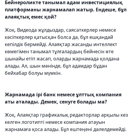
Бейнероликте танымал адам инвестициялық
платформаны жарнамалап жатыр. Ендеше, бұл
алаяқтық емес қой?
Жоқ. Видеода жұлдыздар, саясаткерлер немесе
кәсіпкерлер қатысқан болса да, бұл ешқандай
кепілдік бермейді. Алаяқтар жасанды интеллект
көмегімен танымал тұлғалардың бейнесін өте
шынайы етіп жасап, оларды жарнамада қолдана
алады. Ал, шын мәнінде, бұл адамдар бұдан
бейхабар болуы мүмкін.
Жарнамада ірі банк немесе ұлттық компания
аты аталады. Демек, сенуге болады ма?
Жоқ. Алаяқтар графикалық редакторлар арқылы кез
келген логотипті немесе компания атауын
жарнамаға қоса алады. Бұл ештеңені дәлелдемейді.