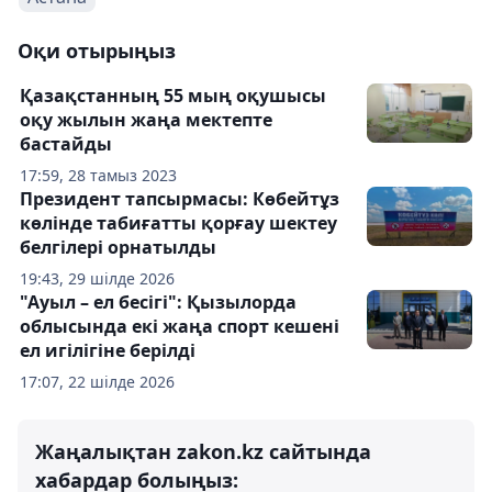
Оқи отырыңыз
Қазақстанның 55 мың оқушысы
оқу жылын жаңа мектепте
бастайды
17:59, 28 тамыз 2023
Президент тапсырмасы: Көбейтұз
көлінде табиғатты қорғау шектеу
белгілері орнатылды
19:43, 29 шілде 2026
"Ауыл – ел бесігі": Қызылорда
облысында екі жаңа спорт кешені
ел игілігіне берілді
17:07, 22 шілде 2026
Жаңалықтан zakon.kz сайтында
хабардар болыңыз: