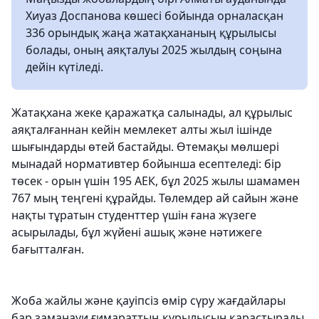
Хиуаз Доспанова көшесі бойында орналасқан
336 орындық жаңа жатақхананың құрылысы
болады, оның аяқталуы 2025 жылдың соңына
дейін күтіледі.
Жатақхана жеке қаражатқа салынады, ал құрылыс
аяқталғаннан кейін мемлекет алты жыл ішінде
шығындарды өтей бастайды. Өтемақы мөлшері
мынадай нормативтер бойынша есептеледі: бір
төсек - орын үшін 195 АЕК, бұл 2025 жылы шамамен
767 мың теңгені құрайды. Төлемдер ай сайын және
нақты тұратын студенттер үшін ғана жүзеге
асырылады, бұл жүйені ашық және нәтижеге
бағытталған.
Жоба жайлы және қауіпсіз өмір сүру жағдайлары
бар заманауи ғимараттың құрылысын қарастырады.