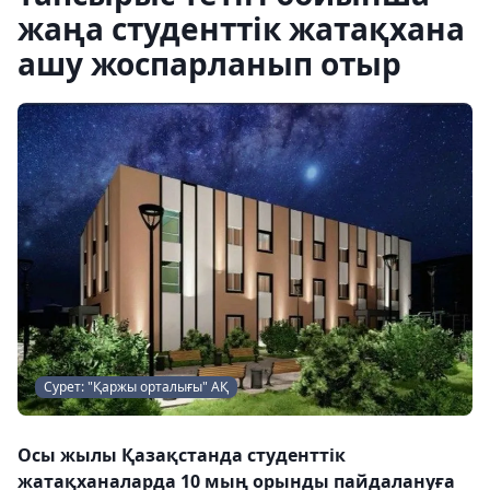
жаңа студенттік жатақхана
ашу жоспарланып отыр
Сурет: "Қаржы орталығы" АҚ
Осы жылы Қазақстанда студенттік
жатақханаларда 10 мың орынды пайдалануға