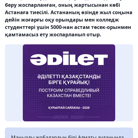
беру жоспарланған, оның жартысынан көбі
Астанаға тиесілі. Астананың өзінде жыл соңына
дейін жоғарғы оқу орындары мен колледж
студенттері үшін 5000-нан астам төсек-орынмен
қамтамасыз ету жоспарланып отыр.
Маңызды жобалардың бірі Алматы ауданында