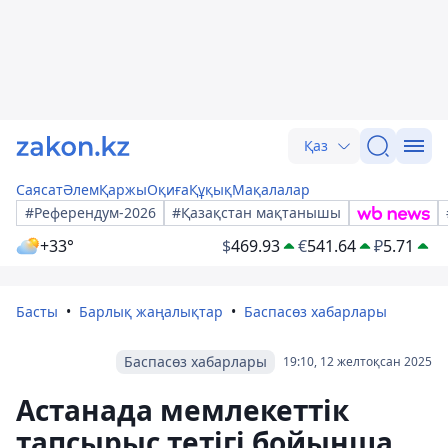
Қаз
Саясат
Әлем
Қаржы
Оқиға
Құқық
Мақалалар
#Референдум-2026
#Қазақстан мақтанышы
+33°
$
469.93
€
541.64
₽
5.71
Басты
Барлық жаңалықтар
Баспасөз хабарлары
Баспасөз хабарлары
19:10, 12 желтоқсан 2025
Астанада мемлекеттік
тапсырыс тетігі бойынша