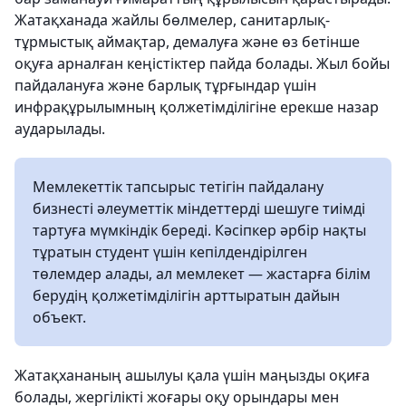
Жатақханада жайлы бөлмелер, санитарлық-
тұрмыстық аймақтар, демалуға және өз бетінше
оқуға арналған кеңістіктер пайда болады. Жыл бойы
пайдалануға және барлық тұрғындар үшін
инфрақұрылымның қолжетімділігіне ерекше назар
аударылады.
Мемлекеттік тапсырыс тетігін пайдалану
бизнесті әлеуметтік міндеттерді шешуге тиімді
тартуға мүмкіндік береді. Кәсіпкер әрбір нақты
тұратын студент үшін кепілдендірілген
төлемдер алады, ал мемлекет — жастарға білім
берудің қолжетімділігін арттыратын дайын
объект.
Жатақхананың ашылуы қала үшін маңызды оқиға
болады, жергілікті жоғары оқу орындары мен