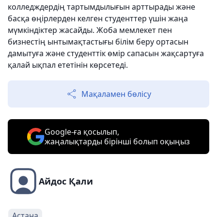
колледждердің тартымдылығын арттырады және
басқа өңірлерден келген студенттер үшін жаңа
мүмкіндіктер жасайды. Жоба мемлекет пен
бизнестің ынтымақтастығы білім беру ортасын
дамытуға және студенттік өмір сапасын жақсартуға
қалай ықпал ететінін көрсетеді.
Мақаламен бөлісу
Google-ға қосылып,
жаңалықтарды бірінші болып оқыңыз
Айдос Қали
Астана