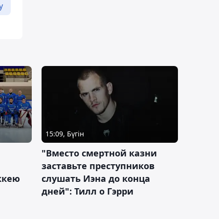
у
15:09, Бүгін
"Вместо смертной казни
заставьте преступников
оккею
слушать Иэна до конца
дней": Тилл о Гэрри