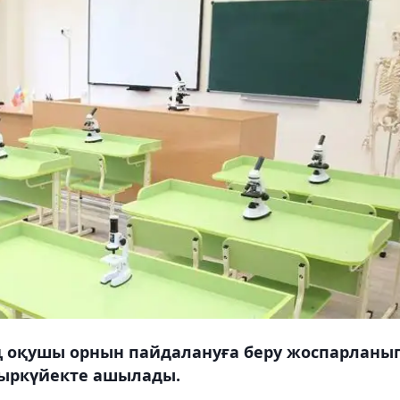
ң оқушы орнын пайдалануға беру жоспарланы
қыркүйекте ашылады.