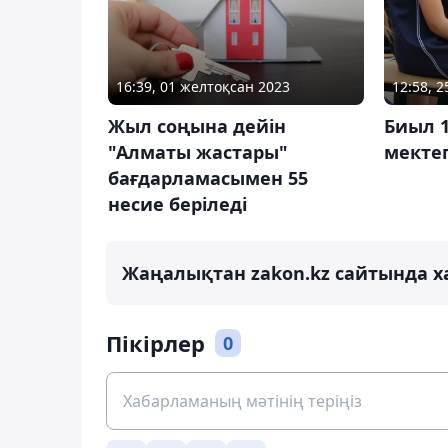
16:39, 01 желтоқсан 2023
12:58, 
Жыл соңына дейін
Биыл 
"Алматы жастары"
мектеп
бағдарламасымен 55
несие беріледі
Жаңалықтан zakon.kz сайтында х
Пікірлер
0