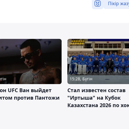
Пікір жаз
үгін
15:28, Бүгін
он UFC Ван выйдет
Стал известен состав
итом против Пантожи
"Иртыша" на Кубок
Казахстана 2026 по х