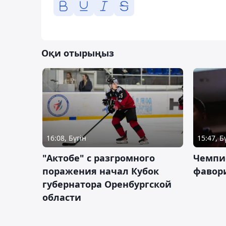
Оқи отырыңыз
16:08, Бүгін
15:47, Б
"Актобе" с разгромного
Чемпи
поражения начал Кубок
фавор
губернатора Оренбургской
области