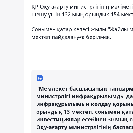
ҚР Оқу-ағарту министрлігінің мәліме
шешу үшін 132 мың орындық 154 мект
Сонымен қатар келесі жылы "Жайлы м
мектеп пайдалануға берілмек.
"Мемлекет басшысының тапсырма
министрлігі инфрақұрылымды дам
инфрақұрылымын қолдау қорының
орындық 13 мектеп, сонымен қат
инвестициялар есебінен 30 мың о
Оқу-ағарту министрлігінің баспа