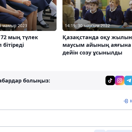
25 мамыр 2023
14:19, 30 маусым 2022
172 мың түлек
Қазақстанда оқу жылын
 бітіреді
маусым айының аяғына
дейін созу ұсынылды
абардар болыңыз: