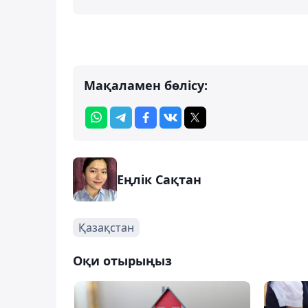
Мақаламен бөлісу:
Еңлік Сақтан
Қазақстан
Оқи отырыңыз