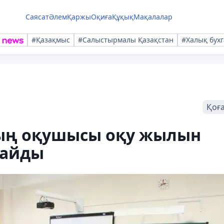
Саясат
Әлем
Қаржы
Оқиға
Құқық
Мақалалар
#Қазақмыс
#Салыстырмалы Қазақстан
#Халық бухг
Қоғ
ың оқушысы оқу жылын
тайды