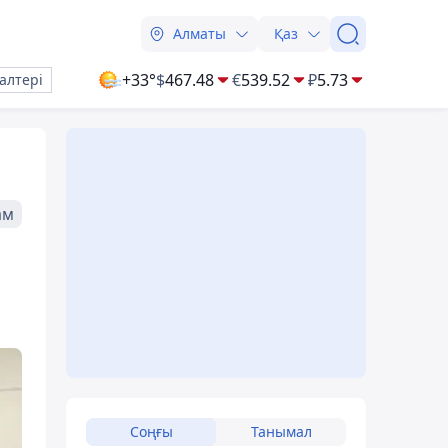
Алматы
Қаз
+33°
$
467.48
€
539.52
₽
5.73
алтері
ам
Соңғы
Танымал