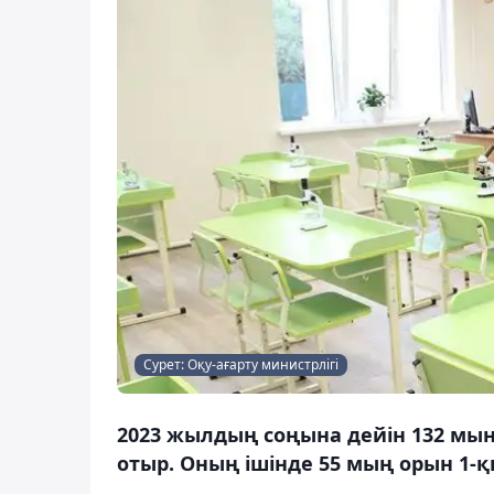
Сурет: Оқу-ағарту министрлігі
2023 жылдың соңына дейін 132 мы
отыр. Оның ішінде 55 мың орын 1-