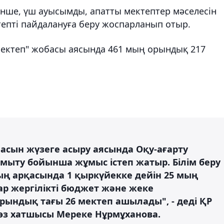
тінше, үш ауысымды, апатты мектептер мәселесін
епті пайдалануға беру жоспарланып отыр.
ектеп" жобасы аясында 461 мың орындық 217
сын жүзеге асыру аясында Оқу-ағарту
ыту бойынша жұмыс істеп жатыр. Білім беру
 арқасында 1 қыркүйекке дейін 25 мың
ар жергілікті бюджет және жеке
рындық тағы 26 мектеп ашылады", - деді ҚР
сөз хатшысы Мереке Нұрмұханова.