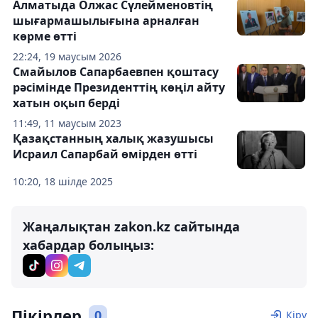
Алматыда Олжас Сүлейменовтің
шығармашылығына арналған
көрме өтті
22:24, 19 маусым 2026
Смайылов Сапарбаевпен қоштасу
рәсімінде Президенттің көңіл айту
хатын оқып берді
11:49, 11 маусым 2023
Қазақстанның халық жазушысы
Исраил Сапарбай өмірден өтті
10:20, 18 шілде 2025
Жаңалықтан zakon.kz сайтында
хабардар болыңыз:
Пікірлер
0
Кіру