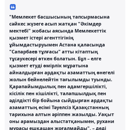
"Мемлекет басшысының тапсырмасына
сәйкес жүзеге асып жатқан "Әкімдер
мектебі" жобасы аясында Мемлекеттік
қызмет істері агенттігінің
ұйымдастыруымен Астана қаласында
"Сапарбаев тұлғасы" атты кітаптың
тұсаукесері өткен болатын. Бұл – елге
қызмет етуді өмірлік мұратына
айналдырған ардақты азаматтың өнегелі
жолын бейнелейтін тағылымды туынды.
Қарапайымдылық пен адамгершілікті,
кісілік пен кішілікті, талапшылдық пен
әділдікті бір бойына сыйдырған ардақты
азаматтың есімі Тәуелсіз Қазақстанның
тарихына алтын әріппен жазылды. Уақыт
оны арамыздан алыстатқанымен, рухани
мұрасы ешқашан жоғалмайды", – деді