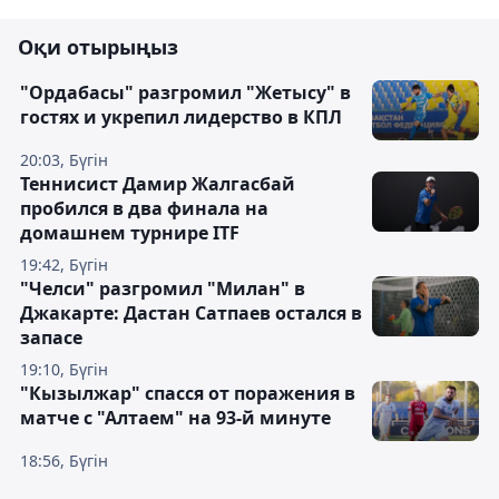
Оқи отырыңыз
"Ордабасы" разгромил "Жетысу" в
гостях и укрепил лидерство в КПЛ
20:03, Бүгін
Теннисист Дамир Жалгасбай
пробился в два финала на
домашнем турнире ITF
19:42, Бүгін
"Челси" разгромил "Милан" в
Джакарте: Дастан Сатпаев остался в
запасе
19:10, Бүгін
"Кызылжар" спасся от поражения в
матче с "Алтаем" на 93-й минуте
18:56, Бүгін