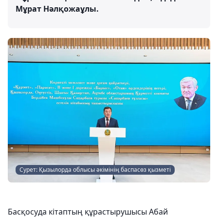
Мұрат Нәлқожаұлы.
Сурет: Қызылорда облысы әкімінің баспасөз қызметі
Басқосуда кітаптың құрастырушысы Абай