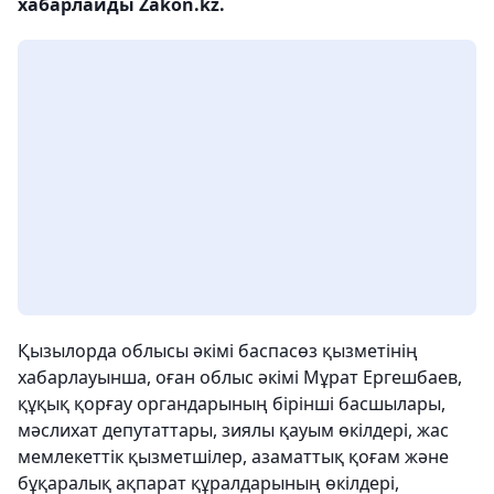
хабарлайды Zakon.kz.
Қызылорда облысы әкімі баспасөз қызметінің
хабарлауынша, оған облыс әкімі Мұрат Ергешбаев,
құқық қорғау органдарының бірінші басшылары,
мәслихат депутаттары, зиялы қауым өкілдері, жас
мемлекеттік қызметшілер, азаматтық қоғам және
бұқаралық ақпарат құралдарының өкілдері,