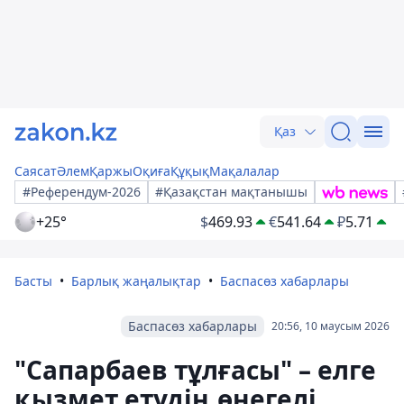
Қаз
Саясат
Әлем
Қаржы
Оқиға
Құқық
Мақалалар
#Референдум-2026
#Қазақстан мақтанышы
+25°
$
469.93
€
541.64
₽
5.71
Басты
Барлық жаңалықтар
Баспасөз хабарлары
Баспасөз хабарлары
20:56, 10 маусым 2026
"Сапарбаев тұлғасы" – елге
қызмет етудің өнегелі