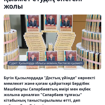
жолы
Сурет: Қызылорда облысы әкімінің баспасөз қызметі
Бүгін Қызылордада "Достық үйінде" көрнекті
мемлекет және қоғам қайраткері Бердібек
Машбекұлы Сапарбаевтың өмірі мен еңбек
жолына арналған "Сапарбаев тұлғасы"
кітабының таныстырылымы өтті, деп