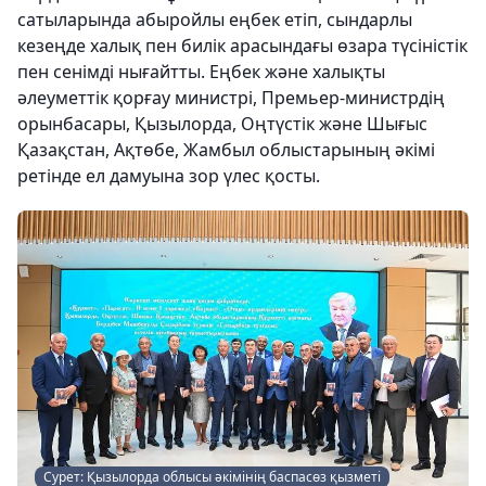
сатыларында абыройлы еңбек етіп, сындарлы
кезеңде халық пен билік арасындағы өзара түсіністік
пен сенімді нығайтты. Еңбек және халықты
әлеуметтік қорғау министрі, Премьер-министрдің
орынбасары, Қызылорда, Оңтүстік және Шығыс
Қазақстан, Ақтөбе, Жамбыл облыстарының әкімі
ретінде ел дамуына зор үлес қосты.
Сурет: Қызылорда облысы әкімінің баспасөз қызметі