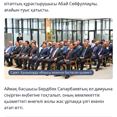
кітаптың құрастырушысы Абай Сейфуллаұлы,
ағайын-туыс қатысты.
Сурет: Қызылорда облысы әкімінің баспасөз қызметі
Аймақ басшысы Бердібек Сапарбаевтың ел дамуына
сіңірген еңбегіне тоқталып, оның мемлекеттік
қызметтегі өнегелі жолы жас ұрпаққа үлгі екенін
атап өтті.