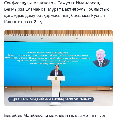
Сейфуллаұлы, ел ағалары Самұрат Имандосов,
Бекмырза Еламанов, Мұрат Бақтиярұлы, облыстық
қоғамдық даму басқармасының басшысы Руслан
Каюпов сөз сөйледі.
Сурет: Қызылорда облысы әкімінің баспасөз қызметі
Бердібек Машбекұлы мемлекеттік қызметтің түрлі