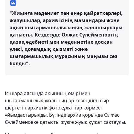
"Жиынға мәдениет пен өнер қайраткерлері,
жазушылар, архив ісінің мамандары және
ақын шығармашылығының жанашырлары
қатысты. Кездесуде Олжас Сүлейменовтің
қазақ әдебиеті мен мәдениетіне қосқан
үлесі, қоғамдық қызметі және
шығармашылық мұрасының маңызы сөз
болды".
Іс-шара аясында ақынның өмірі мен
шығармашылық жолының әр кезеңінен сыр
шертетін архивтік фотоқұжаттар көрмесі
ұйымдастырылды. Бүгінде архив қорында Олжас
Сүлейменовке қатысты жүзге жуық құжат сақтаулы.