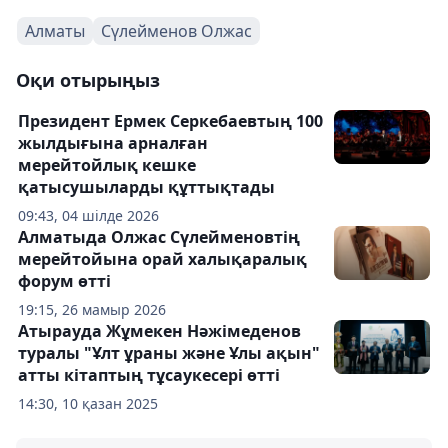
Алматы
Сүлейменов Олжас
Оқи отырыңыз
Президент Ермек Серкебаевтың 100
жылдығына арналған
мерейтойлық кешке
қатысушыларды құттықтады
09:43, 04 шілде 2026
Алматыда Олжас Сүлейменовтің
мерейтойына орай халықаралық
форум өтті
19:15, 26 мамыр 2026
Атырауда Жұмекен Нәжімеденов
туралы "Ұлт ұраны және Ұлы ақын"
атты кітаптың тұсаукесері өтті
14:30, 10 қазан 2025