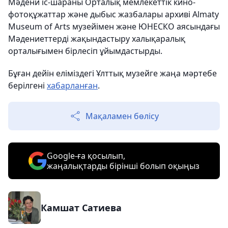
Мәдени іс-шараны Орталық мемлекеттік кино-
фотоқұжаттар және дыбыс жазбалары архиві Almaty
Museum of Arts музейімен және ЮНЕСКО аясындағы
Мәдениеттерді жақындастыру халықаралық
орталығымен бірлесіп ұйымдастырды.
Бұған дейін еліміздегі Ұлттық музейге жаңа мәртебе
берілгені
хабарланған
.
Мақаламен бөлісу
Google-ға қосылып,
жаңалықтарды бірінші болып оқыңыз
Камшат Сатиева