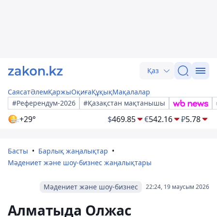
Қаз
Саясат
Әлем
Қаржы
Оқиға
Құқық
Мақалалар
#Референдум-2026
#Қазақстан мақтанышы
+29°
$
469.85
€
542.16
₽
5.78
Басты
Барлық жаңалықтар
Мәдениет және шоу-бизнес жаңалықтары
Мәдениет және шоу-бизнес
22:24, 19 маусым 2026
Алматыда Олжас