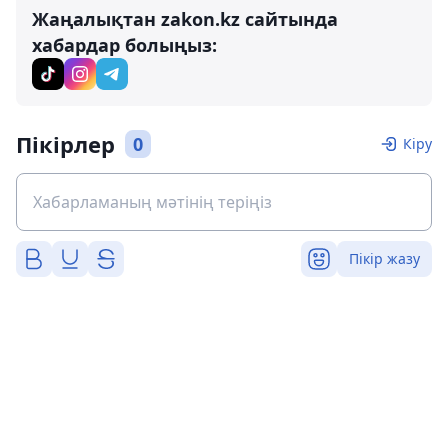
Жаңалықтан zakon.kz сайтында
хабардар болыңыз:
Пікірлер
0
Кіру
Пікір жазу