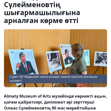
Сүлейменовтің
шығармашылығына
арналған көрме өтті
Сурет: ҚР Мәдениет және ақпарат министрлігінің баспасөз
қызметі
Almaty Museum of Arts музейінде көрнекті ақын,
қоғам қайраткері, дипломат әрі зерттеуші
Олжас Сүлейменовтің 90 жас мерейтойына