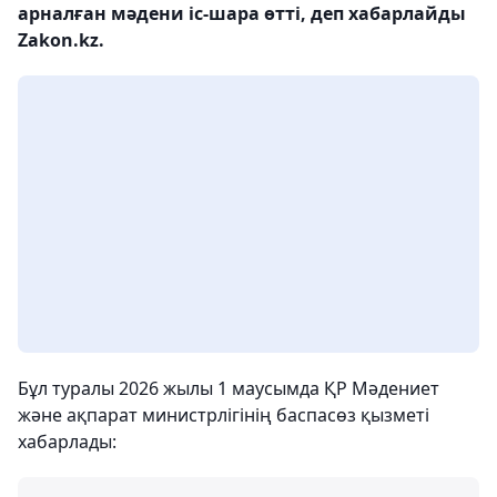
арналған мәдени іс-шара өтті, деп хабарлайды
Zakon.kz.
Бұл туралы 2026 жылы 1 маусымда ҚР Мәдениет
және ақпарат министрлігінің баспасөз қызметі
хабарлады: