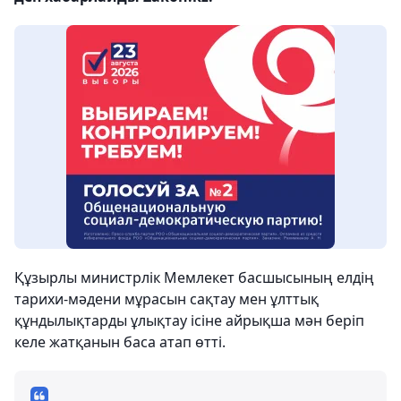
Құзырлы министрлік Мемлекет басшысының елдің
тарихи-мәдени мұрасын сақтау мен ұлттық
құндылықтарды ұлықтау ісіне айрықша мән беріп
келе жатқанын баса атап өтті.