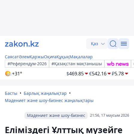
Қаз
Саясат
Әлем
Қаржы
Оқиға
Құқық
Мақалалар
#Референдум-2026
#Қазақстан мақтанышы
+31°
$
469.85
€
542.16
₽
5.78
Басты
Барлық жаңалықтар
Мәдениет және шоу-бизнес жаңалықтары
Мәдениет және шоу-бизнес
21:56, 17 маусым 2026
Еліміздегі Ұлттық музейге