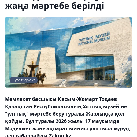
жаңа мәртебе берілді
Сурет: gov.kz
Мемлекет басшысы Қасым-Жомарт Тоқаев
Қазақстан Республикасының Ұлттық музейіне
"ұлттық" мәртебе беру туралы Жарлыққа қол
қойды. Бұл туралы 2026 жылы 17 маусымда
Мәдениет және ақпарат министрлігі мәлімдеді,
деп хабарлайды Zakon.kz.