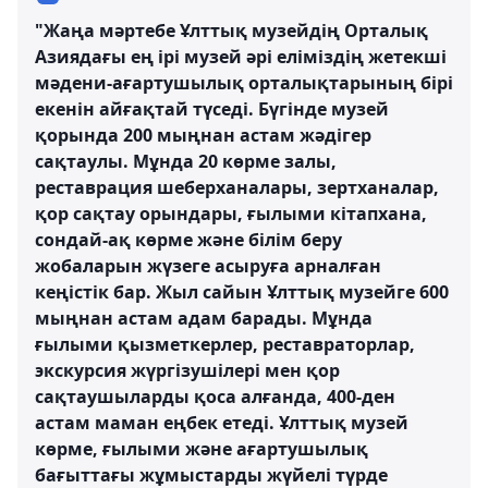
"Жаңа мәртебе Ұлттық музейдің Орталық
Азиядағы ең ірі музей әрі еліміздің жетекші
мәдени-ағартушылық орталықтарының бірі
екенін айғақтай түседі. Бүгінде музей
қорында 200 мыңнан астам жәдігер
сақтаулы. Мұнда 20 көрме залы,
реставрация шеберханалары, зертханалар,
қор сақтау орындары, ғылыми кітапхана,
сондай-ақ көрме және білім беру
жобаларын жүзеге асыруға арналған
кеңістік бар. Жыл сайын Ұлттық музейге 600
мыңнан астам адам барады. Мұнда
ғылыми қызметкерлер, реставраторлар,
экскурсия жүргізушілері мен қор
сақтаушыларды қоса алғанда, 400-ден
астам маман еңбек етеді. Ұлттық музей
көрме, ғылыми және ағартушылық
бағыттағы жұмыстарды жүйелі түрде