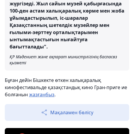
жүргізеді. Жыл сайын музей қабырғасында
100-ден астам халықаралық көрме мен жоба
ұйымдастырылып, іс-шаралар
Қазақстанның шетелдік музейлер мен
ғылыми-зерттеу орталықтарымен
ынтымақтастығын нығайтуға
бағытталады".
ҚР Мәдениет және ақпарат министрлігінің баспасөз
қызметі
Бұған дейін Бішкекте өткен халықаралық
кинофестивальде қазақстандық кино Гран-приге ие
болғанын
жазғанбыз
.
Мақаламен бөлісу