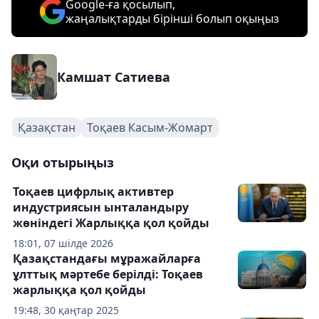
Google-ға қосылып,
жаңалықтарды бірінші болып оқыңыз
Камшат Сатиева
Қазақстан
Тоқаев Касым-Жомарт
Оқи отырыңыз
Тоқаев цифрлық активтер
индустриясын ынталандыру
жөніндегі Жарлыққа қол қойды
18:01, 07 шілде 2026
Қазақстандағы мұражайларға
ұлттық мәртебе берілді: Тоқаев
жарлыққа қол қойды
19:48, 30 қаңтар 2025