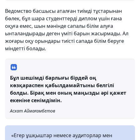
Ведомство басшысы аталған тиімді тұстарынан
бөлек, бұл шара студенттерді диплом үшін ғана
оқуға емес, шын мәнінде сапалы білім алуға
ынталандырады деген үміті барын жасырмады. Ал
жоғары оқу орындары тиісті сапада білім беруге
міндетті болады.
Бұл шешімді барлығы бірдей оң
көзқараспен қабылдамайтыны белгілі
болды. Бірақ мен оның маңызды әрі қажет
екеніне сенімдімін.
Асхат Аймағамбетов
«Егер ұшқыштар немесе аудиторлар мен