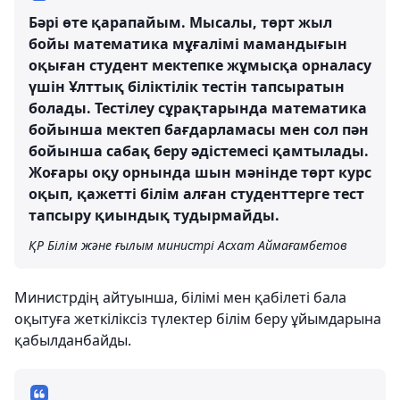
Бәрі өте қарапайым. Мысалы, төрт жыл
бойы математика мұғалімі мамандығын
оқыған студент мектепке жұмысқа орналасу
үшін Ұлттық біліктілік тестін тапсыратын
болады. Тестілеу сұрақтарында математика
бойынша мектеп бағдарламасы мен сол пән
бойынша сабақ беру әдістемесі қамтылады.
Жоғары оқу орнында шын мәнінде төрт курс
оқып, қажетті білім алған студенттерге тест
тапсыру қиындық тудырмайды.
ҚР Білім және ғылым министрі Асхат Аймағамбетов
Министрдің айтуынша, білімі мен қабілеті бала
оқытуға жеткіліксіз түлектер білім беру ұйымдарына
қабылданбайды.