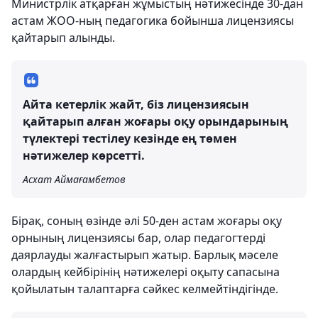
Министрлік атқарған жұмыстың нәтижесінде 30-дан
астам ЖОО-ның педагогика бойынша лицензиясы
қайтарып алынды.
Айта кетерлік жайт, біз лицензиясын
қайтарып алған жоғары оқу орындарының
түлектері тестілеу кезінде ең төмен
нәтижелер көрсетті.
Асхат Аймағамбетов
Бірақ, соның өзінде әлі 50-ден астам жоғары оқу
орнының лицензиясы бар, олар педагогтерді
даярлауды жалғастырып жатыр. Барлық мәселе
олардың кейбірінің нәтижелері оқыту сапасына
қойылатын талаптарға сәйкес келмейтіндігінде.