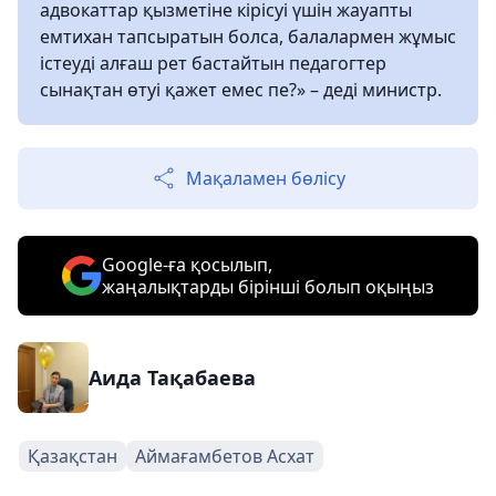
адвокаттар қызметіне кірісуі үшін жауапты
емтихан тапсыратын болса, балалармен жұмыс
істеуді алғаш рет бастайтын педагогтер
сынақтан өтуі қажет емес пе?» – деді министр.
Мақаламен бөлісу
Google-ға қосылып,
жаңалықтарды бірінші болып оқыңыз
Аида Тақабаева
Қазақстан
Аймағамбетов Асхат