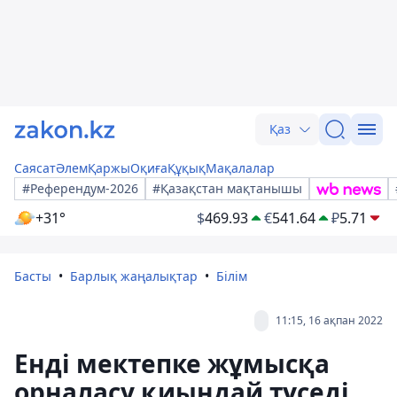
Қаз
Саясат
Әлем
Қаржы
Оқиға
Құқық
Мақалалар
#Референдум-2026
#Қазақстан мақтанышы
+31°
$
469.93
€
541.64
₽
5.71
Басты
Барлық жаңалықтар
Білім
11:15, 16 ақпан 2022
Енді мектепке жұмысқа
орналасу қиындай түседі