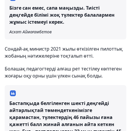
Бізге сан емес, сапа маңызды. Тиісті
деңгейде білімі жоқ түлектер балалармен
жұмыс істемеуі керек.
Асхат Аймағамбетов
Сондай-ақ министр 2021 жылы өткізілген пилоттық
жобаның нәтижелеріне тоқталып өтті.
Болашақ педагогтерді алғаш рет тестілеу көптеген
жоғары оқу орны үшін үлкен сынақ болды.
Бастапқыда белгіленген шекті деңгейді
айтарлықтай төмендеткенімізге
қарамастан, түлектердің 46 пайызы ғана
қажетті балл жинай алғанын айта кеткен