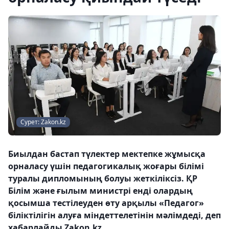
Сурет: Zakon.kz
Биылдан бастап түлектер мектепке жұмысқа
орналасу үшін педагогикалық жоғары білімі
туралы дипломының болуы жеткіліксіз. ҚР
Білім және ғылым министрі енді олардың
қосымша тестілеуден өту арқылы «Педагог»
біліктілігін алуға міндеттелетінін мәлімдеді, деп
хабарлайды Zakon.kz