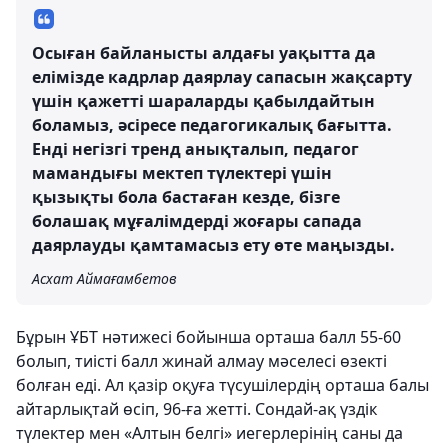
Осыған байланысты алдағы уақытта да
елімізде кадрлар даярлау сапасын жақсарту
үшін қажетті шараларды қабылдайтын
боламыз, әсіресе педагогикалық бағытта.
Енді негізгі тренд анықталып, педагог
мамандығы мектеп түлектері үшін
қызықты бола бастаған кезде, бізге
болашақ мұғалімдерді жоғары сапада
даярлауды қамтамасыз ету өте маңызды.
Асхат Аймағамбетов
Бұрын ҰБТ нәтижесі бойынша орташа балл 55-60
болып, тиісті балл жинай алмау мәселесі өзекті
болған еді. Ал қазір оқуға түсушілердің орташа балы
айтарлықтай өсіп, 96-ға жетті. Сондай-ақ үздік
түлектер мен «Алтын белгі» иегерлерінің саны да