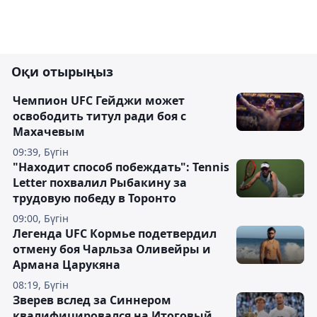
Оқи отырыңыз
Чемпион UFC Гейджи может
освободить титул ради боя с
Махачевым
09:39, Бүгін
"Находит способ побеждать": Tennis
Letter похвалил Рыбакину за
трудовую победу в Торонто
09:00, Бүгін
Легенда UFC Кормье подетвердил
отмену боя Чарльза Оливейры и
Армана Царукяна
08:19, Бүгін
Зверев вслед за Синнером
квалифицировался на Итоговый