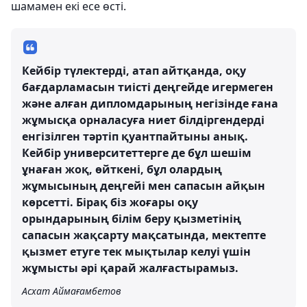
шамамен екі есе өсті.
Кейбір түлектерді, атап айтқанда, оқу
бағдарламасын тиісті деңгейде игермеген
және алған дипломдарының негізінде ғана
жұмысқа орналасуға ниет білдіргендерді
енгізілген тәртіп қуантпайтыны анық.
Кейбір университеттерге де бұл шешім
ұнаған жоқ, өйткені, бұл олардың
жұмысының деңгейі мен сапасын айқын
көрсетті. Бірақ біз жоғары оқу
орындарының білім беру қызметінің
сапасын жақсарту мақсатында, мектепте
қызмет етуге тек мықтылар келуі үшін
жұмысты әрі қарай жалғастырамыз.
Асхат Аймағамбетов