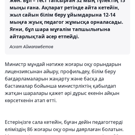
жөн. Бұл – тест тапсырған 32 мың түлектің 15
мыңы ғана. Ақпарат ретінде айта кетейін,
жыл сайын білім беру ұйымдарына 12-14
мыңға жуық педагог жұмысқа орналасады.
Яғни, бұл шара мұғалім тапшылығына
айтарлықтай әсер етпейді.
Асхат Аймағамбетов
Министр мұндай нәтиже жоғары оқу орындарын
лицензиясынан айыру, профильдеу, білім беру
бағдарламаларын жаңарту және басқа да
бастамалар бойынша министрліктің қабылдап
жатқан шаралары қажет әрі дұрыс екенін айқын
көрсеткенін атап өтті.
Естеріңізге сала кетейін, бұған дейін педагогтерді
еліміздің 86 жоғары оқу орны даярлаған болатын.