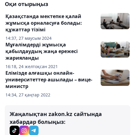
Оқи отырыңыз
Қазақстанда мектепке қалай
жұмысқа орналасуға болады:
құжаттар тізімі
14:37, 27 маусым 2024
Мұғалімдерді жұмысқа
қабылдаудың жаңа ережесі
жарияланды
16:18, 24 желтоқсан 2021
Елімізде алғашқы онлайн-
университеттер ашылады – вице-
министр
14:34, 27 қаңтар 2022
Жаңалықтан zakon.kz сайтында
хабардар болыңыз: