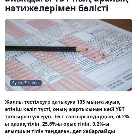
нәтижелерімен бөлісті
Сурет: Zakon.kz
Жалпы тестілеуге қатысуға 105 мыңға жуық
өтініш келіп түсті, оның жартысынан көбі ҰБТ
тапсырып үлгерді. Тест тапсырғандардың 74,2%-
ы қазақ тілін, 25,6%-ы орыс тілін, 0,2%-ы
ағылшын тілін таңдаған, деп хабарлайды