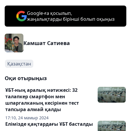
Google-ға қосылып,
жаңалықтарды бірінші болып оқыңыз
Камшат Сатиева
Қазақстан
Оқи отырыңыз
ҰБТ-ның аралық нәтижеcі: 32
талапкер смартфон мен
шпаргалканың кесірінен тест
тапсыра алмай қалды
17:10, 24 мамыр 2024
Елімізде қаңтардағы ҰБТ басталды