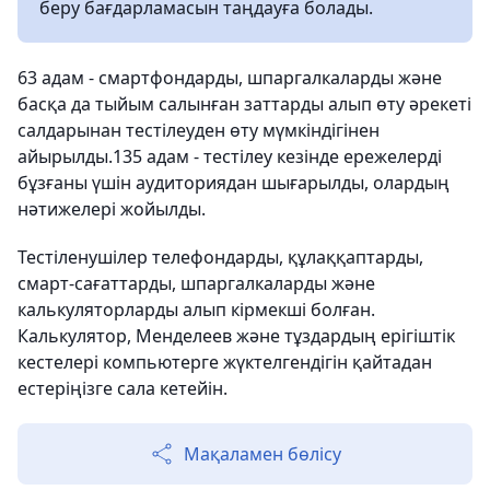
беру бағдарламасын таңдауға болады.
63 адам - смартфондарды, шпаргалкаларды және
басқа да тыйым салынған заттарды алып өту әрекеті
салдарынан тестілеуден өту мүмкіндігінен
айырылды.135 адам - тестілеу кезінде ережелерді
бұзғаны үшін аудиториядан шығарылды, олардың
нәтижелері жойылды.
Тестіленушілер телефондарды, құлаққаптарды,
смарт-сағаттарды, шпаргалкаларды және
калькуляторларды алып кірмекші болған.
Калькулятор, Менделеев және тұздардың ерігіштік
кестелері компьютерге жүктелгендігін қайтадан
естеріңізге сала кетейін.
Мақаламен бөлісу