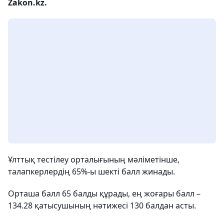
Zakon.kz.
Ұлттық тестілеу орталығының мәліметінше,
талапкерлердің 65%-ы шекті балл жинады.
Орташа балл 65 балды құрады, ең жоғары балл –
134.28 қатысушының нәтижесі 130 балдан асты.