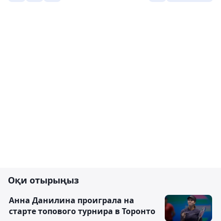
Оқи отырыңыз
Анна Данилина проиграла на
старте топового турнира в Торонто