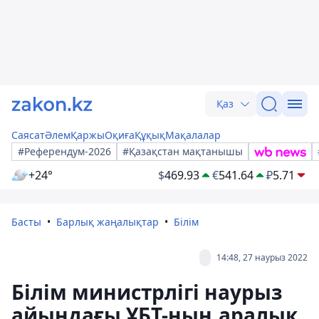
Қаз
Саясат
Әлем
Қаржы
Оқиға
Құқық
Мақалалар
#Референдум-2026
#Қазақстан мақтанышы
+24°
$
469.93
€
541.64
₽
5.71
Басты
Барлық жаңалықтар
Білім
14:48, 27 наурыз 2022
Білім министрлігі наурыз
айындағы ҰБТ-ның аралық