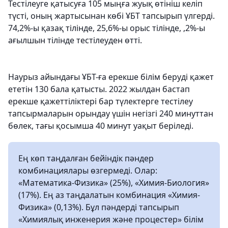
Тестілеуге қатысуға 105 мыңға жуық өтініш келіп
түсті, оның жартысынан көбі ҰБТ тапсырып үлгерді.
74,2%-ы қазақ тілінде, 25,6%-ы орыс тілінде, ,2%-ы
ағылшын тілінде тестілеуден өтті.
Наурыз айындағы ҰБТ-ға ерекше білім беруді қажет
ететін 130 бала қатысты. 2022 жылдан бастап
ерекше қажеттіліктері бар түлектерге тестілеу
тапсырмаларын орындау үшін негізгі 240 минуттан
бөлек, тағы қосымша 40 минут уақыт беріледі.
Ең көп таңдалған бейіндік пәндер
комбинациялары өзгермеді. Олар:
«Математика-Физика» (25%), «Химия-Биология»
(17%). Ең аз таңдалатын комбинация «Химия-
Физика» (0,13%). Бұл пәндерді тапсырып
«Химиялық инженерия және процестер» білім