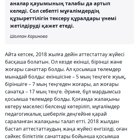
аналар қауымының талабы да артып
келеді. Сол себепті мұғалімдердің
құзыреттілігін тексеру құралдары үнемі
жетілдіруді қажет етеді.
Шолпан Каринова
Айта кетсек, 2018 жылға дейін аттестаттау жүйесі
басқаша болатын. Ол кезде екінші, бірінші және
жоғары санаттар болды. Ал қосымша төлемдер
мынадай болды: екіншісіне – 5 мың теңгеге жуық,
біріншіге – 7 мың теңгеден жоғары, ал жоғары
санатқа – 17 мың теңге. Әрине, бұл мардымсыз
қосымша төлемдер болды. Қоғамда жалақыны
көтеру мәселесі белсенді көтеріліп, мұғалімдер
педагогикалық шеберлік деңгейіне қарай
сараланған жалақыны талап етті. 2018 жылдан
бастап аттестаттаудың жаңа жүйесі енгізілді, оған
сәйкес біліктілік санаттары бойынша қосымша