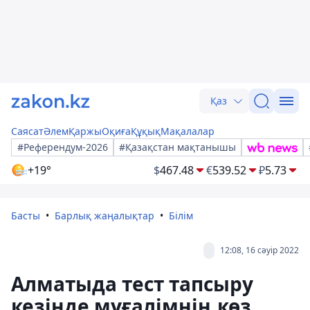
Қаз
Саясат
Әлем
Қаржы
Оқиға
Құқық
Мақалалар
#Референдум-2026
#Қазақстан мақтанышы
+19°
$
467.48
€
539.52
₽
5.73
Басты
Барлық жаңалықтар
Білім
12:08, 16 сәуір 2022
Алматыда тест тапсыру
кезінде мұғалімнің көз