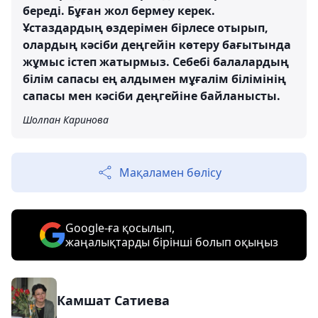
береді. Бұған жол бермеу керек.
Ұстаздардың өздерімен бірлесе отырып,
олардың кәсіби деңгейін көтеру бағытында
жұмыс істеп жатырмыз. Себебі балалардың
білім сапасы ең алдымен мұғалім білімінің
сапасы мен кәсіби деңгейіне байланысты.
Шолпан Каринова
Мақаламен бөлісу
Google-ға қосылып,
жаңалықтарды бірінші болып оқыңыз
Камшат Сатиева