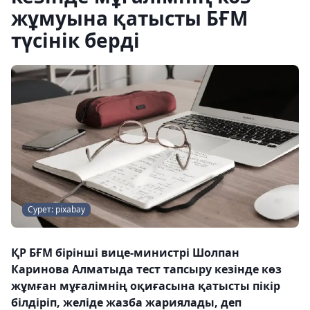
жұмуына қатысты БҒМ
түсінік берді
Сурет: pixabay
ҚР БҒМ бірінші вице-министрі Шолпан
Каринова Алматыда тест тапсыру кезінде көз
жұмған мұғалімнің оқиғасына қатысты пікір
білдіріп, желіде жазба жариялады, деп