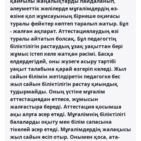
қайғылы жаңалықтарды пайдаланып,
әлеуметтік желілерде мұғалімдердің өз-
өзіне қол жұмсауының бірнеше оқиғасы
туралы фейктер көптеп таралып жатыр. Бұл
- жалған ақпарат. Аттестациялаудың өзі
туралы айтатын болсақ. Бұл педагогтің
біліктілігін растаудың ұзақ уақыттан бері
жұмыс істеп келе жатқан рәсімі. Басқа
елдердегідей, оны жүзеге асыру тәртібі
уақыт талабына қарай өзгеріп келеді. Жыл
сайын білімін жетілдіретін педагогке бес
жыл сайын біліктілігін растау қиындық
тудырмайды. Оның үстіне мұғалім
аттестациядан өтпесе, жұмысын
жалғастыра береді. Аттестация қосымша
ақы алуға әсер етеді. Мұғалімнің біліктілігі
балаларды оқыту мен білім сапасына
тікелей әсер етеді. Мұғалімдердің жалақысы
жыл сайын өсіп отыр. Онымен қоса, ата-