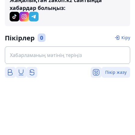
хабардар болыңыз:
Пікірлер
0
Кіру
Пікір жазу