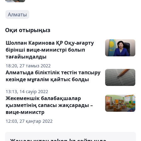
Алматы
Оқи отырыңыз
Шолпан Каринова ҚР Оқу-ағарту
бірінші вице-министрі болып
тағайындалды
18:20, 27 тамыз 2022
Алматыда біліктілік тестін тапсыру
кезінде мұғалім қайтыс болды
13:13, 14 сәуір 2022
Жекеменшік балабақшалар
қызметінің сапасы жақсарады –
вице-министр
12:03, 27 қаңтар 2022
Жаңалықтан zakon.kz сайтында