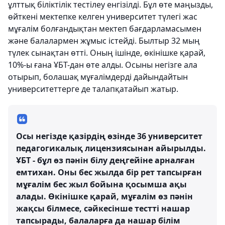
ұлттық біліктілік тестілеу енгізілді. Бұл өте маңызды,
өйткені мектепке келген университет түлегі жас
мұғалім болғандықтан мектеп бағдарламасымен
және балалармен жұмыс істейді. Былтыр 32 мың
түлек сынақтан өтті. Оның ішінде, өкінішке қарай,
10%-ы ғана ҰБТ-дан өте алды. Осыны негізге ала
отырып, болашақ мұғалімдерді дайындайтын
университеттерге де талапқатайып жатыр.
Осы негізде қазірдің өзінде 36 университет
педагогикалық лицензиясынан айырылды.
ҰБТ - бұл өз пәнін білу деңгейіне арналған
емтихан. Оны бес жылда бір рет тапсырған
мұғалім бес жыл бойына қосымша ақы
алады. Өкінішке қарай, мұғалім өз пәнін
жақсы білмесе, сәйкесінше тестті нашар
тапсырады, балаларға да нашар білім