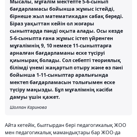
Мысалы, мұғалім мектепте 5-6-сынып
бағдарламасы бойынша жұмыс істейді,
бірнеше жыл математикадан сабақ береді.
Біраз уақыттан кейін ол жоғары
сыныптарда пәнді оқыта алады. Осы кезде
5-6-сыныпта ғана жұмыс істеп үйренген
мұғалімнің 9, 10 немесе 11-сыныптарға
арналған бағдарламаны еске түсіруі
қиынырақ болады. Сол себепті теориялық
білімді үнемі жаңартып отыру және өз пәні
бойынша 1-11-сыныптар аралығында
мектеп бағдарламасын толығымен еске
түсіру маңызды. Бұл мұғалімнің кәсіби
дамуы үшін қажет.
Шолпан Каринова
Айта кетейік, былтырдан бері педагогикалық ЖОО
мен педагогикалық мамандықтары бар ЖОО-да