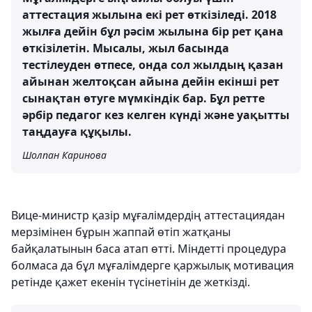
аттестация жылына екі рет өткізіледі. 2018
жылға дейін бұл рәсім жылына бір рет қана
өткізілетін. Мысалы, жыл басында
тестілеуден өтпесе, онда сол жылдың қазан
айынан желтоқсан айына дейін екінші рет
сынақтан өтуге мүмкіндік бар. Бұл ретте
әрбір педагог кез келген күнді және уақытты
таңдауға құқылы.
Шолпан Каринова
Вице-министр қазір мұғалімдердің аттестациядан
мерзімінен бұрын жаппай өтіп жатқаны
байқалатынын баса атап өтті. Міндетті процедура
болмаса да бұл мұғалімдерге қаржылық мотивация
ретінде қажет екенін түсінетінін де жеткізді.