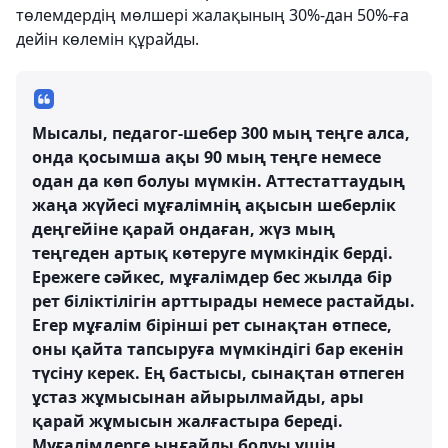
төлемдердің мөлшері жалақының 30%-дан 50%-ға
дейін көлемін құрайды.
Мысалы, педагог-шебер 300 мың теңге алса,
онда қосымша ақы 90 мың теңге немесе
одан да көп болуы мүмкін. Аттестаттаудың
жаңа жүйесі мұғалімнің ақысын шеберлік
деңгейіне қарай ондаған, жүз мың
теңгеден артық көтеруге мүмкіндік берді.
Ережеге сәйкес, мұғалімдер бес жылда бір
рет біліктілігін арттырады немесе растайды.
Егер мұғалім бірінші рет сынақтан өтпесе,
оны қайта тапсыруға мүмкіндігі бар екенін
түсіну керек. Ең бастысы, сынақтан өтпеген
ұстаз жұмысынан айырылмайды, ары
қарай жұмысын жалғастыра береді.
Мұғалімдерге ыңғайлы болуы үшін