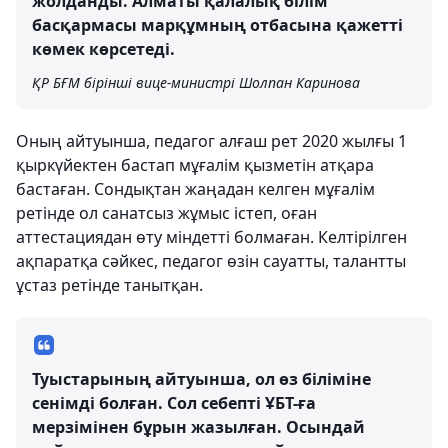
жолданды. Алматы қалалық білім
басқармасы марқұмның отбасына қажетті
көмек көрсетеді.
ҚР БҒМ бірінші вице-министрі Шолпан Каринова
Оның айтуынша, педагог алғаш рет 2020 жылғы 1
қыркүйектен бастап мұғалім қызметін атқара
бастаған. Сондықтан жаңадан келген мұғалім
ретінде ол санатсыз жұмыс істеп, оған
аттестациядан өту міндетті болмаған. Келтірілген
ақпаратқа сәйкес, педагог өзін сауатты, талантты
ұстаз ретінде танытқан.
Туыстарының айтуынша, ол өз біліміне
сенімді болған. Сол себепті ҰБТ-ға
мерзімінен бұрын жазылған. Осындай