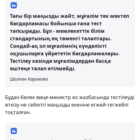
Тағы бір маңызды жайт, мұғалім тек мектеп
бағдарламасы бойынша ғана тест
тапсырады. Бұл - мемлекеттік білім
стандартының ең төменгі талаптары.
Сондай-ақ ол мұғалімнің күнделікті
оқушыларға үйрететін бағдарламалары.
Тестілеу кезінде мұғалімдерден басқа
ештеңе талап етілмейді.
Шолпан Каринова
Бұдан бөлек вице-министр өз жазбасында тестілеуді
өткізу не себепті маңызды екеніне егжей-тегжейлі
тоқталған.