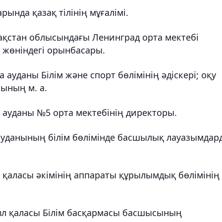
ында қазақ тілінің мұғалімі.
зақстан облысындағы Ленинград орта мектебі
жөніндегі орынбасары.
уданы Білім және спорт бөлімінің әдіскері; оқу
ның м. а.
 ауданы №5 орта мектебінің директоры.
уданының білім бөлімінде басшылық лауазымдар
қаласы әкімінің аппараты құрылымдық бөлімінің
вл қаласы Білім басқармасы басшысының