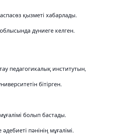
аспасөз қызметі хабарлады.
облысында дүниеге келген.
ау педагогикалық институтын,
иверситетін бітірген.
мұғалімі болып бастады.
 әдебиеті пәнінің мұғалімі.