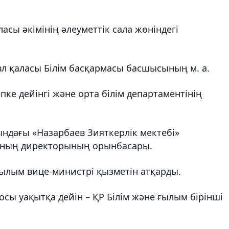
асы әкімінің әлеуметтік сала жөніндегі
л қаласы Білім басқармасы басшысының м. а.
ке дейінгі және орта білім департаментінің
ындағы «Назарбаев Зияткерлік мектебі»
ының директорының орынбасары.
ғылым вице-министрі қызметін атқарды.
сы уақытқа дейін – ҚР Білім және ғылым бірінші