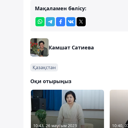
Мақаламен бөлісу:
Камшат Сатиева
Қазақстан
Оқи отырыңыз
10:43, 26 маусым 2023
10:40, 