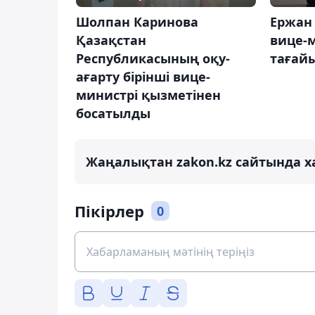
Шолпан Каринова
Ержан
Қазақстан
вице-
Республикасының оқу-
тағай
ағарту бірінші вице-
министрі қызметінен
босатылды
Жаңалықтан zakon.kz сайтында х
Пікірлер
0