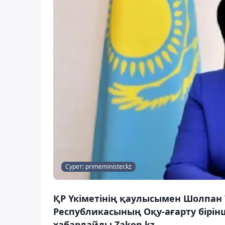
Сурет: primeminister.kz
ҚР Үкіметінің қаулысымен Шолпан
Республикасының Оқу-ағарту бірін
хабарлайды Zakon.kz.