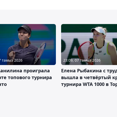
07 тамыз 2026
23:09, 07 тамыз 2026
Данилина проиграла
Елена Рыбакина с тру
рте топового турнира
вышла в четвёртый к
нто
турнира WTA 1000 в То