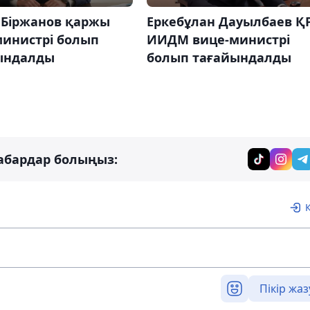
 Біржанов қаржы
Еркебұлан Дауылбаев Қ
министрі болып
ИИДМ вице-министрі
ындалды
болып тағайындалды
абардар болыңыз:
Пікір жаз