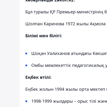
Бұл туралы ҚР Премьер-министрінің б
Шолпан Каринова 1972 жылы Ақмола 
Білімі мен білігі:
Шоқан Уәлиханов атындағы Көкшет
Омбы мемлекеттік педагогикалық ун
Еңбек өтілі:
Еңбек жолын 1994 жылы орта мектеп 
1998-1999 жылдары – орыс тілі және