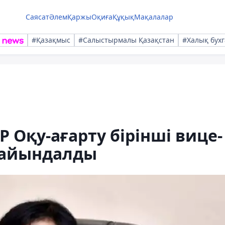
Саясат
Әлем
Қаржы
Оқиға
Құқық
Мақалалар
#Қазақмыс
#Салыстырмалы Қазақстан
#Халық бухг
 Оқу-ағарту бірінші вице-
ғайындалды