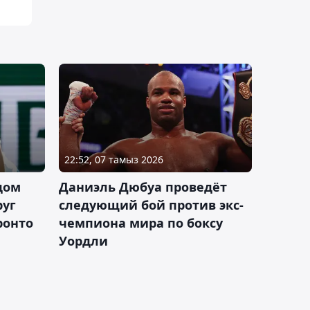
22:52, 07 тамыз 2026
дом
Даниэль Дюбуа проведёт
руг
следующий бой против экс-
ронто
чемпиона мира по боксу
Уордли