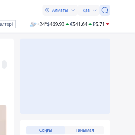
Алматы
Қаз
+24°
$
469.93
€
541.64
₽
5.71
алтері
Соңғы
Танымал