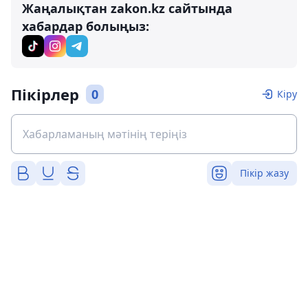
Жаңалықтан zakon.kz сайтында
хабардар болыңыз:
Пікірлер
0
Кіру
Пікір жазу