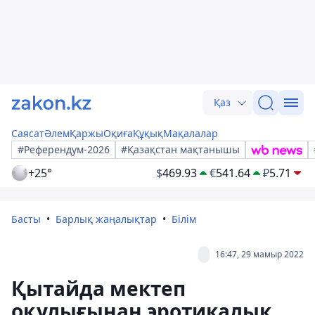
Қаз
Саясат
Әлем
Қаржы
Оқиға
Құқық
Мақалалар
#Референдум-2026
#Қазақстан мақтанышы
+25°
$
469.93
€
541.64
₽
5.71
Басты
Барлық жаңалықтар
Білім
16:47, 29 мамыр 2022
Қытайда мектеп
оқулығынан эротикалық