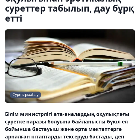
суреттер табылып, дау бұрқ
етті
Сурет: pixabay
Білім министрлігі ата-аналардың оқулықтағы
суретке наразы болуына байланысты бүкіл ел
бойынша бастауыш және орта мектептерге
арналған кітаптарды тексеруді бастады, деп