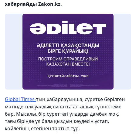
хабарлайды Zakon.kz.
Global Times-
тың хабарлауынша, суретке берілген
мәтінде сексуалдық сипатта ап-ашық түсініктеме
бар. Мысалы, бір суреттегі ұлдарда дамбал жоқ,
тағы бірінде ұл бала қыздың кеудесін ұстап,
көйлегінің етегінен тартып тұр.