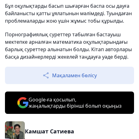
Бұл оқулықтарды басып шығарған баспа осы дауға
байланысты қатты ұялатынын мәлімдеді. Туындаған
проблемаларды жою үшін жұмыс тобы құрылды.
Порнографиялық суреттер табылған бастауыш
мектепке арналған математика оқулықтарындағы
барлық суреттер алынатын болды. Кітап авторлары
басқа дизайнерлерді жекелей таңдауға уәде берді.
Мақаламен бөлісу
Google-ға қосылып,
жаңалықтарды бірінші болып оқыңыз
Камшат Сатиева