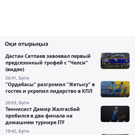
Оқи отырыңыз
Дастан Сатпаев завоевал первый
предсезонный трофей с "Челси"
(видео)
20:41, Бүгін
"Ордабасы" разгромил "Жетысу" в
гостях и укрепил лидерство в КПЛ
20:03, Бүгін
Теннисист Дамир Жалгасбай
пробился в два финала на
домашнем турнире ITF
19:42, Бүгін