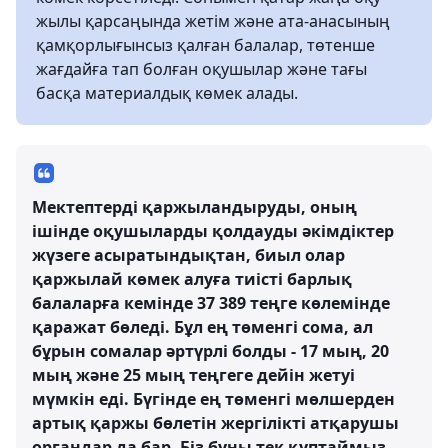
жылы қарсаңында жетім және ата-анасының
қамқорлығынсыз қалған балалар, төтенше
жағдайға тап болған оқушылар және тағы
басқа материалдық көмек алады.
Мектептерді қаржыландыруды, оның
ішінде оқушыларды қолдауды әкімдіктер
жүзеге асыратындықтан, биыл олар
қаржылай көмек алуға тиісті барлық
балаларға кемінде 37 389 теңге көлемінде
қаражат бөледі. Бұл ең төменгі сома, ал
бұрын сомалар әртүрлі болды - 17 мың, 20
мың және 25 мың теңгеге дейін жетуі
мүмкін еді. Бүгінде ең төменгі мөлшерден
артық қаржы бөлетін жергілікті атқарушы
органдар да бар. Біз бұны тек құптаймыз.