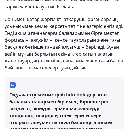
қаржылай қолдауға ие болады.
Сонымен қатар жергілікті атқарушы органдардың
ұсынысымен көмек көрсету тетігіне өзгеріс енгізілді.
Енді ақша ата-аналарға балаларымен бірге мектеп
формасын, аяқкиімін, кеңсе тауарларын және тағы
басқа өз бетінше таңдай алуы үшін беріледі. Бұған
дейін мұның барлығын әкімдіктер сатып алатын
және тауардың көлеміне, сапасына және тағы басқа
байланысты мәселелер туындайтын.
Оқу-ағарту министрлігінің өкілдері көп
балалы аналармен бір емес, бірнеше рет
кездесіп, әкімдіктермен мәселелерді
талқылап, олардың тілектерін ескере
отырып, әлеуметтік осал балаларға көмек