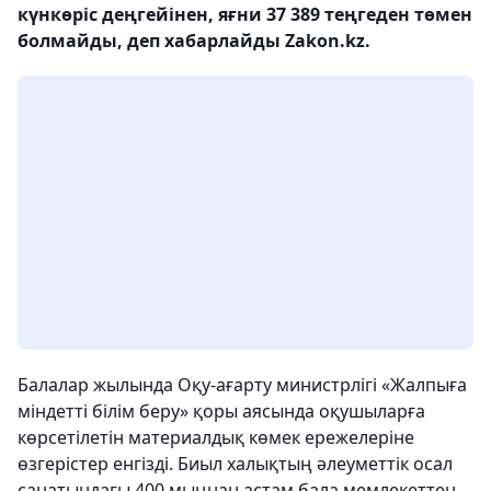
күнкөріс деңгейінен, яғни 37 389 теңгеден төмен
болмайды, деп хабарлайды Zakon.kz.
Балалар жылында Оқу-ағарту министрлігі «Жалпыға
міндетті білім беру» қоры аясында оқушыларға
көрсетілетін материалдық көмек ережелеріне
өзгерістер енгізді. Биыл халықтың әлеуметтік осал
санатындағы 400 мыңнан астам бала мемлекеттен