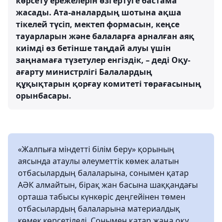
көрсету ережелерін өзгертуге бастама
жасады. Ата-аналардың шотына ақша
тікелей түсіп, мектеп формасын, кеңсе
тауарларын және балаларға арналған аяқ
киімді өз бетінше таңдай алуы үшін
заңнамаға түзетулер енгіздік, – деді Оқу-
ағарту министрлігі Балалардың
құқықтарын қорғау комитеті төрағасының
орынбасары.
«Жалпыға міндетті білім беру» қорының
аясында атаулы әлеуметтік көмек алатын
отбасылардың балаларына, сонымен қатар
АӘК алмайтын, бірақ жан басына шаққандағы
орташа табысы күнкөріс деңгейінен төмен
отбасылардың балаларына материалдық
көмек көрсетіледі. Сонымен қатар жаңа оқу