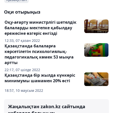
Оқи отырыңыз
Оқу-ағарту министрлігі шетелдік
балаларды мектепке қабылдау
ережесіне өзгеріс енгізді
12:33, 07 қазан 2022
Қазақстанда балаларға
көрсетілетін психологиялық-
педагогикалық көмек 53 мыңға
артты
22:17, 07 шілде 2022
Қазақстанда бір жылда күнкөріс
минимумы шамамен 20% өсті
18:57, 10 маусым 2022
Жаңалықтан zakon.kz сайтында
хабардар болыңыз: