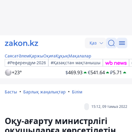
Қаз
Саясат
Әлем
Қаржы
Оқиға
Құқық
Мақалалар
#Референдум-2026
#Қазақстан мақтанышы
+23°
$
469.93
€
541.64
₽
5.71
Басты
Барлық жаңалықтар
Білім
15:12, 09 тамыз 2022
Оқу-ағарту министрлігі
оқушыларға көрсетілетін