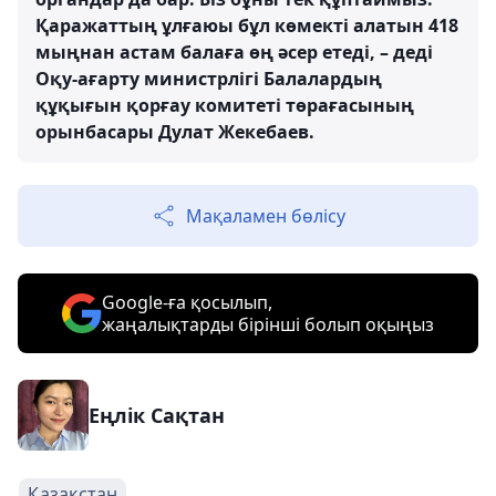
Қаражаттың ұлғаюы бұл көмекті алатын 418
мыңнан астам балаға өң әсер етеді, – деді
Оқу-ағарту министрлігі Балалардың
құқығын қорғау комитеті төрағасының
орынбасары Дулат Жекебаев.
Мақаламен бөлісу
Google-ға қосылып,
жаңалықтарды бірінші болып оқыңыз
Еңлік Сақтан
Қазақстан