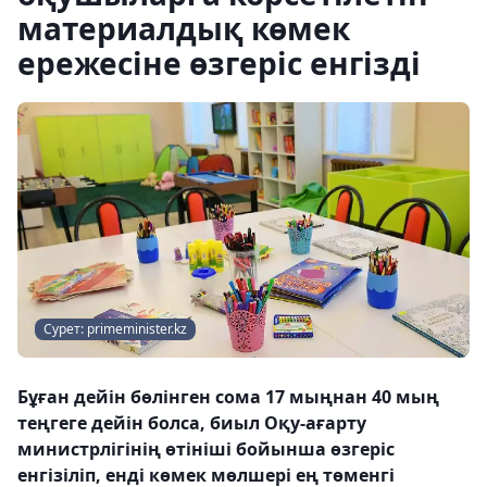
материалдық көмек
ережесіне өзгеріс енгізді
Сурет: primeminister.kz
Бұған дейін бөлінген сома 17 мыңнан 40 мың
теңгеге дейін болса, биыл Оқу-ағарту
министрлігінің өтініші бойынша өзгеріс
енгізіліп, енді көмек мөлшері ең төменгі