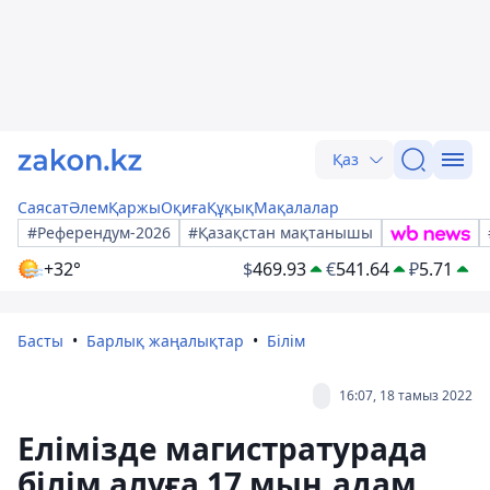
Қаз
Саясат
Әлем
Қаржы
Оқиға
Құқық
Мақалалар
#Референдум-2026
#Қазақстан мақтанышы
+32°
$
469.93
€
541.64
₽
5.71
Басты
Барлық жаңалықтар
Білім
16:07, 18 тамыз 2022
Елімізде магистратурада
білім алуға 17 мың адам