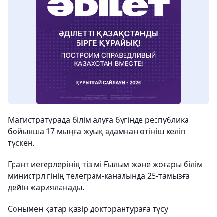
Магистратурада білім алуға бүгінде республика
бойынша 17 мыңға жуық адамнан өтініш келіп
түскен.
Грант иегерлерінің тізімі Ғылым және жоғары білім
министрлігінің телеграм-каналында 25-тамызға
дейін жарияланады.
Сонымен қатар қазір докторантураға түсу