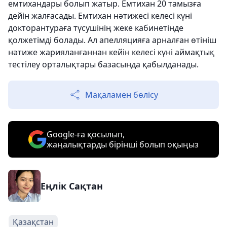
емтихандары болып жатыр. Емтихан 20 тамызға
дейін жалғасады. Емтихан нәтижесі келесі күні
докторантураға түсушінің жеке кабинетінде
қолжетімді болады. Ал апелляцияға арналған өтініш
нәтиже жарияланғаннан кейін келесі күні аймақтық
тестілеу орталықтары базасында қабылданады.
Мақаламен бөлісу
Google-ға қосылып,
жаңалықтарды бірінші болып оқыңыз
Еңлік Сақтан
Қазақстан