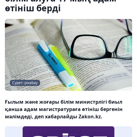
өтініш берді
Сурет: pixabay
Ғылым және жоғары білім министрлігі биыл
қанша адам магистратураға өтініш бергенін
мәлімдеді, деп хабарлайды Zakon.kz.