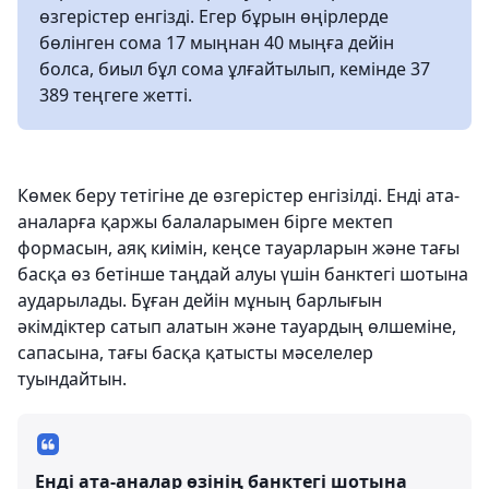
өзгерістер енгізді. Егер бұрын өңірлерде
бөлінген сома 17 мыңнан 40 мыңға дейін
болса, биыл бұл сома ұлғайтылып, кемінде 37
389 теңгеге жетті.
Көмек беру тетігіне де өзгерістер енгізілді. Енді ата-
аналарға қаржы балаларымен бірге мектеп
формасын, аяқ киімін, кеңсе тауарларын және тағы
басқа өз бетінше таңдай алуы үшін банктегі шотына
аударылады. Бұған дейін мұның барлығын
әкімдіктер сатып алатын және тауардың өлшеміне,
сапасына, тағы басқа қатысты мәселелер
туындайтын.
Енді ата-аналар өзінің банктегі шотына