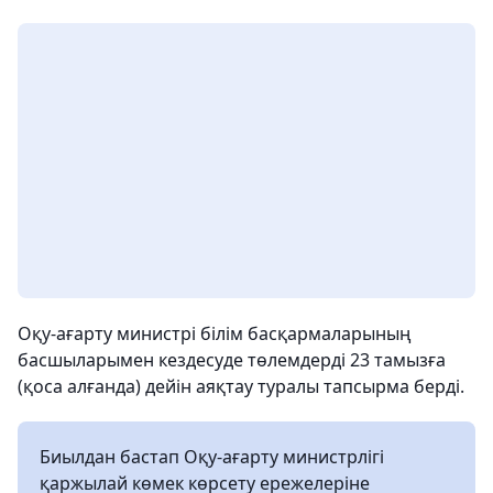
Оқу-ағарту министрі білім басқармаларының
басшыларымен кездесуде төлемдерді 23 тамызға
(қоса алғанда) дейін аяқтау туралы тапсырма берді.
Биылдан бастап Оқу-ағарту министрлігі
қаржылай көмек көрсету ережелеріне