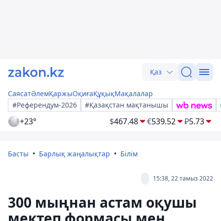
Қаз
Саясат
Әлем
Қаржы
Оқиға
Құқық
Мақалалар
#Референдум-2026
#Қазақстан мақтанышы
+23°
$
467.48
€
539.52
₽
5.73
Басты
Барлық жаңалықтар
Білім
15:38, 22 тамыз 2022
300 мыңнан астам оқушы
мектеп формасы мен