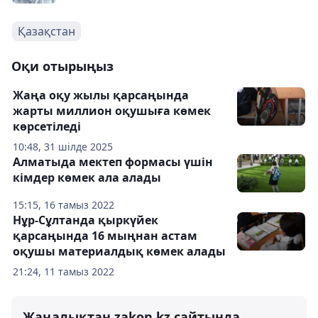
Қазақстан
Оқи отырыңыз
Жаңа оқу жылы қарсаңында
жарты миллион оқушыға көмек
көрсетіледі
10:48, 31 шілде 2025
Алматыда мектеп формасы үшін
кімдер көмек ала алады
15:15, 16 тамыз 2022
Нұр-Сұлтанда қыркүйек
қарсаңында 16 мыңнан астам
оқушы материалдық көмек алады
21:24, 11 тамыз 2022
Жаңалықтан zakon.kz сайтында