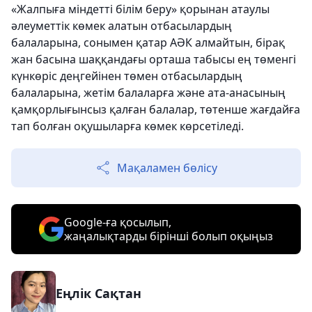
«Жалпыға міндетті білім беру» қорынан атаулы
әлеуметтік көмек алатын отбасылардың
балаларына, сонымен қатар АӘК алмайтын, бірақ
жан басына шаққандағы орташа табысы ең төменгі
күнкөріс деңгейінен төмен отбасылардың
балаларына, жетім балаларға және ата-анасының
қамқорлығынсыз қалған балалар, төтенше жағдайға
тап болған оқушыларға көмек көрсетіледі.
Мақаламен бөлісу
Google-ға қосылып,
жаңалықтарды бірінші болып оқыңыз
Еңлік Сақтан