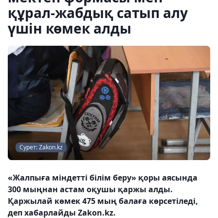
құрал-жабдық сатып алу
үшін көмек алды
Сурет: Zakon.kz
«Жалпыға міндетті білім беру» қоры аясында
300 мыңнан астам оқушы қаржы алды.
Қаржылай көмек 475 мың балаға көрсетіледі,
деп хабарлайды Zakon.kz.