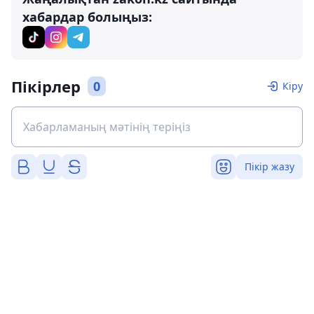
хабардар болыңыз:
Пікірлер
0
Кіру
Пікір жазу