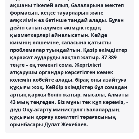
ақшаны тікелей алып, балаларына мектеп
формасын, кеңсе тауарларын және
аяқкиімін өз бетінше таңдай алады. Бұған
дейін сатып алумен әкімдіктердің
қызметкерлері айналысатын. Кейде
киімнің өлшеміне, сапасына қатысты
проблемалар туындайтын. Қазір әкімдіктер
қаражат аударуды аяқтап жатыр. 37 389
теңге – ең төменгі сома. Жергілікті
атқарушы органдар көрсетілген көмек
көлемін көбейте алады, бірақ оны азайтуға
құқығы жоқ. Кейбір әкімдіктер бұл сомадан
артық қаржы бөліп жатыр, мысалы, Алматы
43 мың теңгеден. Біз мұны тек құп көреміз, -
деді Оқу-ағарту министрлігі Балалардың
құқығын қорғау комитеті төрағасының
орынбасары Дулат Жекебаев.