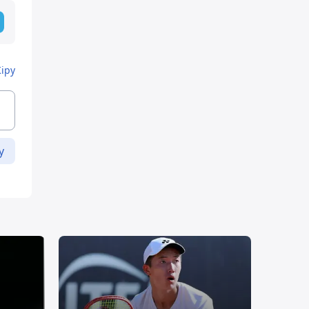
Кіру
у