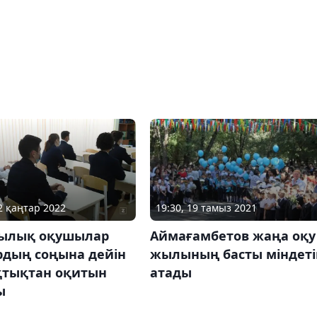
12 қаңтар 2022
19:30, 19 тамыз 2021
ылық оқушылар
Аймағамбетов жаңа оқу
рдың соңына дейін
жылының басты міндеті
тықтан оқитын
атады
ы