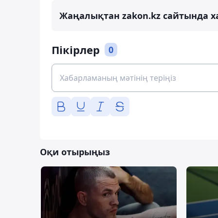
Жаңалықтан zakon.kz сайтында х
Пікірлер
0
Оқи отырыңыз