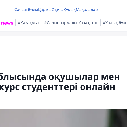
Саясат
Әлем
Қаржы
Оқиға
Құқық
Мақалалар
#Қазақмыс
#Салыстырмалы Қазақстан
#Халық бухг
облысында оқушылар мен
курс студенттері онлайн