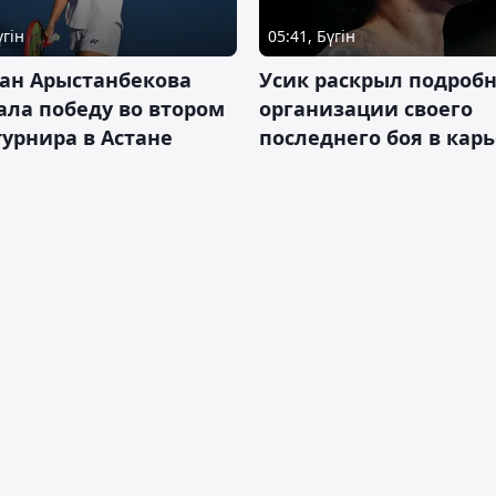
үгін
05:41, Бүгін
ан Арыстанбекова
Усик раскрыл подроб
ла победу во втором
организации своего
турнира в Астане
последнего боя в кар