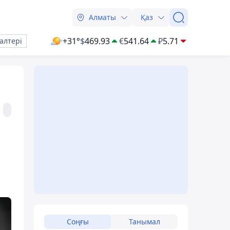
Алматы
Қаз
+31°
$
469.93
€
541.64
₽
5.71
алтері
Соңғы
Танымал