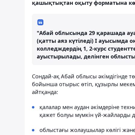
қашықтықтан оқыту форматына көші
"Абай облысында 29 қарашада а
(қатты аяз күтіледі) І ауысымда
колледждердің 1, 2-курс студент
ауыстырылады, делінген облысты
Сондай-ақ Абай облысы әкімдігінде тө
бойынша отырыс өтіп, құзырлы мекеме
айтқанда:
қалалар мен аудан әкімдеріне техн
қажет болуы мүмкін үй-жайларды 
облыстағы жолаушылар көлігі жән