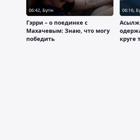
06:42, Бүгін
06:16, Б
Гэрри – о поединке с
Асылж
Махачевым: Знаю, что могу
одержа
победить
круге 