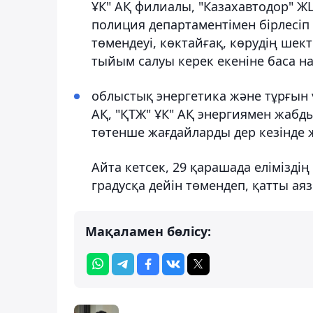
ҰК" АҚ филиалы, "Казахавтодор" 
полиция департаментімен бірлесі
төмендеуі, көктайғақ, көрудің шект
тыйым салуы керек екеніне баса н
облыстық энергетика және тұрғын
АҚ, "ҚТЖ" ҰК" АҚ энергиямен жабд
төтенше жағдайларды дер кезінде ж
Айта кетсек, 29 қарашада еліміздің
градусқа дейін төмендеп, қатты а
Мақаламен бөлісу: