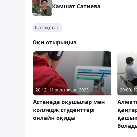
Камшат Сатиева
Қазақстан
Оқи отырыңыз
20:12, 11 желтоқсан 2023
20:00, 
Астанада оқушылар мен
Алмат
колледж студенттері
қаңта
онлайн оқиды
қашық
болад