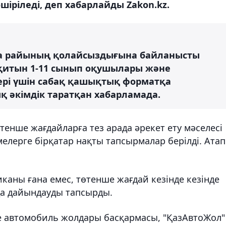
ріледі, деп хабарлайды Zakon.kz.
уа райының қолайсыздығына байланысты
 оқитын 1-11 сынып оқушылары және
тері үшін сабақ қашықтық форматқа
қ әкімдік таратқан хабарламада.
тенше жағдайларға тез арада әрекет ету мәселесі
лерге бірқатар нақты тапсырмалар берілді. Атап
иканы ғана емес, төтенше жағдай кезінде кезінде
да дайындауды тапсырды.
е автомобиль жолдары басқармасы, "ҚазАвтоЖол"