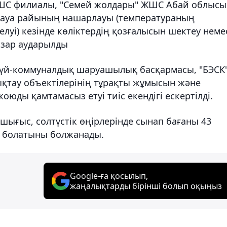
ЖШС филиалы, "Семей жолдары" ЖШС Абай облысы
п ауа райының нашарлауы (температураның
елуі) кезінде көліктердің қозғалысын шектеу неме
азар аударылды
 үй-коммуналдық шаруашылық басқармасы, "БЭСК
ықтау объектілерінің тұрақты жұмысын және
оюды қамтамасыз етуі тиіс екендігі ескертілді.
 шығыс, солтүстік өңірлерінде сынап бағаны 43
яз болатыны болжанады.
Google-ға қосылып,
жаңалықтарды бірінші болып оқыңыз