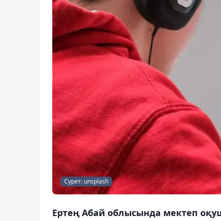
Сурет: unsplash
Ертең Абай облысында мектеп оқуш