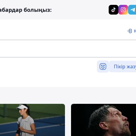
абардар болыңыз:
Пікір жаз