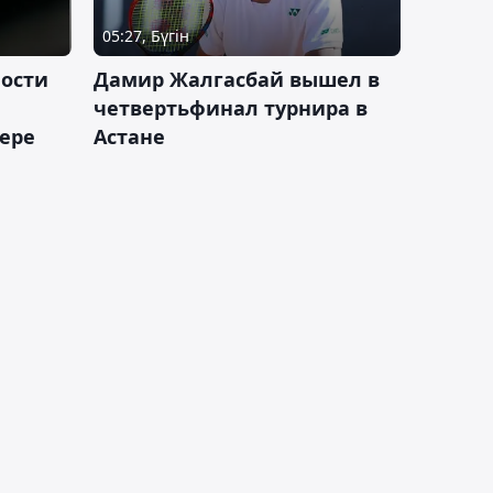
05:27, Бүгін
ности
Дамир Жалгасбай вышел в
четвертьфинал турнира в
ьере
Астане