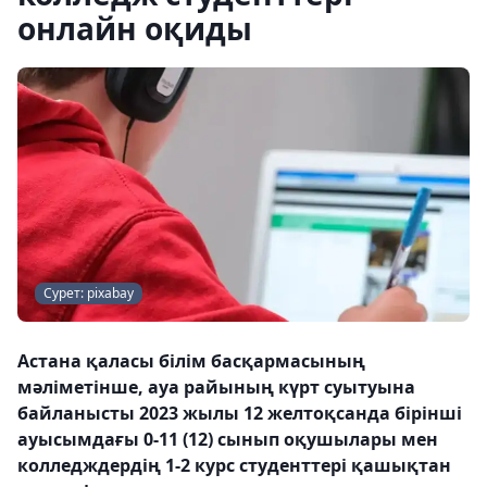
онлайн оқиды
Сурет: pixabay
Астана қаласы білім басқармасының
мәліметінше, ауа райының күрт суытуына
байланысты 2023 жылы 12 желтоқсанда бірінші
ауысымдағы 0-11 (12) сынып оқушылары мен
колледждердің 1-2 курс студенттері қашықтан