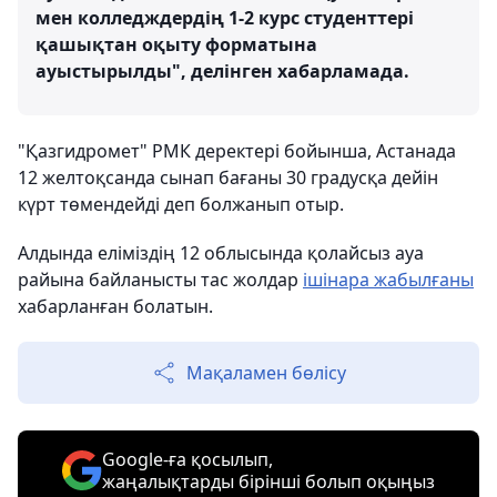
мен колледждердің 1-2 курс студенттері
қашықтан оқыту форматына
ауыстырылды", делінген хабарламада.
"Қазгидромет" РМК деректері бойынша, Астанада
12 желтоқсанда сынап бағаны 30 градусқа дейін
күрт төмендейді деп болжанып отыр.
Алдында еліміздің 12 облысында қолайсыз ауа
райына байланысты тас жолдар
ішінара жабылғаны
хабарланған болатын.
Мақаламен бөлісу
Google-ға қосылып,
жаңалықтарды бірінші болып оқыңыз