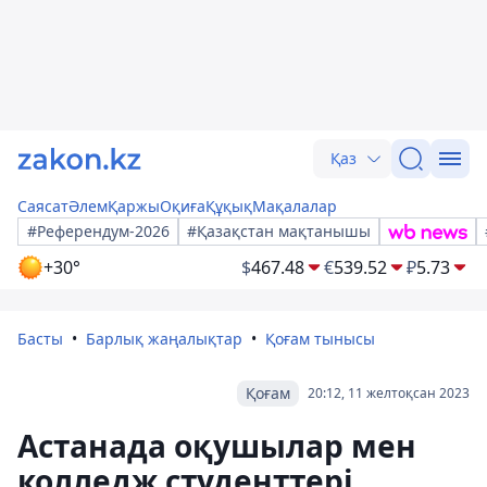
Қаз
Саясат
Әлем
Қаржы
Оқиға
Құқық
Мақалалар
#Референдум-2026
#Қазақстан мақтанышы
+30°
$
467.48
€
539.52
₽
5.73
Басты
Барлық жаңалықтар
Қоғам тынысы
Қоғам
20:12, 11 желтоқсан 2023
Астанада оқушылар мен
колледж студенттері