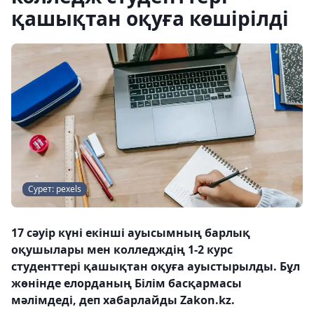
қашықтан оқуға көшірілді
Сурет: pexels
17 сәуір күні екінші ауысымның барлық
оқушылары мен колледждің 1-2 курс
студенттері қашықтан оқуға ауыстырылды. Бұл
жөнінде елорданың Білім басқармасы
мәлімдеді, деп хабарлайды Zakon.kz.