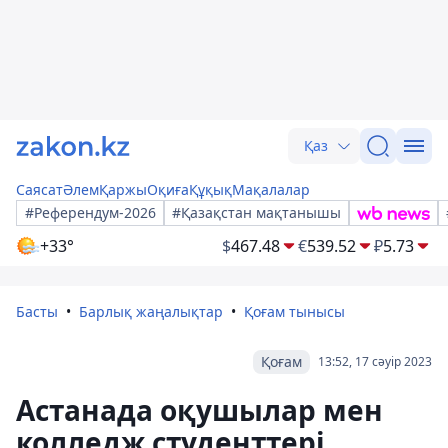
Қаз
Саясат
Әлем
Қаржы
Оқиға
Құқық
Мақалалар
#Референдум-2026
#Қазақстан мақтанышы
+33°
$
467.48
€
539.52
₽
5.73
Басты
Барлық жаңалықтар
Қоғам тынысы
Қоғам
13:52, 17 сәуір 2023
Астанада оқушылар мен
колледж студенттері