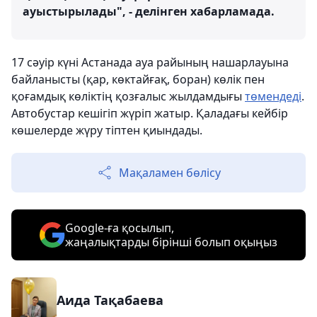
ауыстырылады", - делінген хабарламада.
17 сәуір күні Астанада ауа райының нашарлауына
байланысты (қар, көктайғақ, боран) көлік пен
қоғамдық көліктің қозғалыс жылдамдығы
төмендеді
.
Автобустар кешігіп жүріп жатыр. Қаладағы кейбір
көшелерде жүру тіптен қиындады.
Мақаламен бөлісу
Google-ға қосылып,
жаңалықтарды бірінші болып оқыңыз
Аида Тақабаева