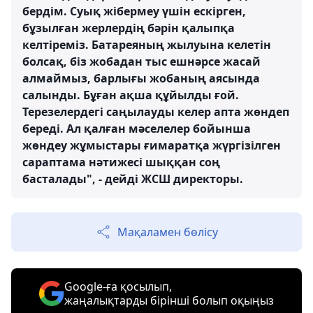
бердім. Суық жібермеу үшін ескірген,
бұзылған жерлердің бәрін қалыпқа
келтіреміз. Батареяның жылуына келетін
болсақ, біз жобадан тыс ешнәрсе жасай
алмаймыз, барлығы жобаның аясында
салынды. Бұған ақша құйылды ғой.
Терезелердегі саңылауды келер апта жөндеп
береді. Ал қалған мәселелер бойынша
жөндеу жұмыстары ғимаратқа жүргізілген
сараптама нәтижесі шыққан соң
басталады", - дейді ЖСШ директоры.
Мақаламен бөлісу
Google-ға қосылып,
жаңалықтарды бірінші болып оқыңыз