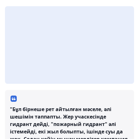
"Бұл бірнеше рет айтылған мәселе, әлі
шешімін таппапты. Жер учаскесінде
гидрант дейді, "пожарный гидрант" әлі
істемейді, екі жыл болыпты, ішінде суы да