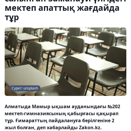
мектеп апаттық жағдайда
тұр
Cурет: unsplash
Алматыда Мамыр ықшам ауданындағы №202
мектеп-гимназиясының қабырғасы қақырап
тұр. Ғимараттың пайдалануға берілгеніне 2
жыл болған, деп хабарлайды Zakon.kz.