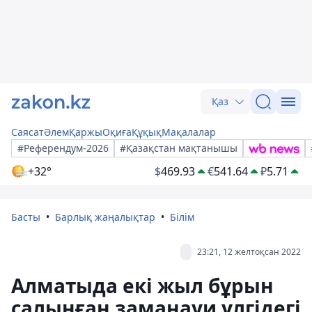
Қаз
Саясат
Әлем
Қаржы
Оқиға
Құқық
Мақалалар
#Референдум-2026
#Қазақстан мақтанышы
+32°
$
469.93
€
541.64
₽
5.71
Басты
Барлық жаңалықтар
Білім
23:21, 12 желтоқсан 2022
Алматыда екі жыл бұрын
салынған заманауи үлгідегі