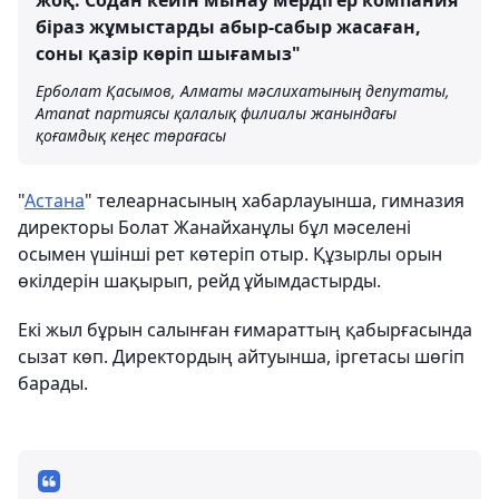
жоқ. Содан кейін мынау мердігер компания
біраз жұмыстарды абыр-сабыр жасаған,
соны қазір көріп шығамыз"
Ерболат Қасымов, Алматы мәслихатының депутаты,
Amanat партиясы қалалық филиалы жанындағы
қоғамдық кеңес төрағасы
"
Астана
" телеарнасының хабарлауынша, гимназия
директоры Болат Жанайханұлы бұл мәселені
осымен үшінші рет көтеріп отыр. Құзырлы орын
өкілдерін шақырып, рейд ұйымдастырды.
Екі жыл бұрын салынған ғимараттың қабырғасында
сызат көп. Директордың айтуынша, іргетасы шөгіп
барады.