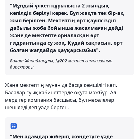
"Мұндай үлкен құрылыста 2 жылдық
кепілдік берілуі керек. Бұл жақта тек бір-ақ
жыл берілген. Мектептің өрт қауіпсіздігі
дабылы жоба бойынша жасалмаған дейді
және де мектепте орналасқан өрт
гидрантында су жоқ. Құдай сақтасын, өрт
болған жағдайда қауқарсызбыз".
Болат Жанайханұлы, №202 мектеп-гимназияның
директоры
Жаңа мектептің мұнан да басқа кемшілігі көп.
Балалар суық кабинеттерде оқуға мәжбүр. Ал
мердігер компания басшысы, бұл мәселелер
шешіледі деп уәде берген.
"Мен адамдар жіберіп, жөндетуге уәде