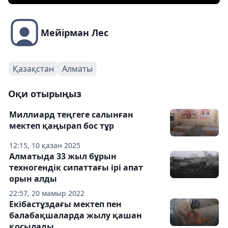
Мейірман Лес
Қазақстан
Алматы
Оқи отырыңыз
Миллиард теңгеге салынған
мектеп қаңырап бос тұр
12:15, 10 қазан 2025
Алматыда 33 жыл бұрын
техногендік сипаттағы ірі апат
орын алды
22:57, 20 мамыр 2022
Екібастұздағы мектеп пен
балабақшаларда жылу қашан
қосылады