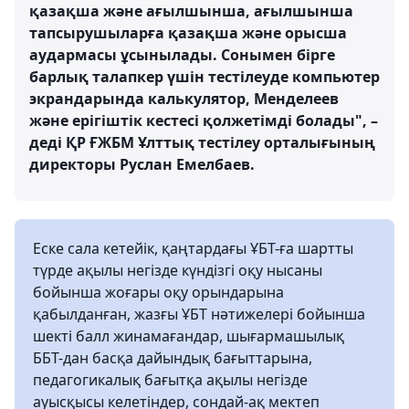
қазақша және ағылшынша, ағылшынша
тапсырушыларға қазақша және орысша
аудармасы ұсынылады. Сонымен бірге
барлық талапкер үшін тестілеуде компьютер
экрандарында калькулятор, Менделеев
және ерігіштік кестесі қолжетімді болады", –
деді ҚР ҒЖБМ Ұлттық тестілеу орталығының
директоры Руслан Емелбаев.
Еске сала кетейік, қаңтардағы ҰБТ-ға шартты
түрде ақылы негізде күндізгі оқу нысаны
бойынша жоғары оқу орындарына
қабылданған, жазғы ҰБТ нәтижелері бойынша
шекті балл жинамағандар, шығармашылық
ББТ-дан басқа дайындық бағыттарына,
педагогикалық бағытқа ақылы негізде
ауысқысы келетіндер, сондай-ақ мектеп