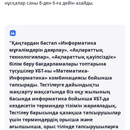
нұсқалар саны 8-ден 6-ға дейін азайды.
"Қаңтардан бастап «Информатика
мұғалімдерін даярлау», «Ақпараттық
технологиялар», «Ақпараттық қауіпсіздік»
білім беру бағдарламалары топтарына
түсушілер ҰБТ-ны «Математика-
Информатика» комбинациясы бойынша
тапсырады. Тестілеуге дайындықты
жақсарту мақсатында біз оқу жылының
басында информатика бойынша ҰБТ-да
кездесетін терминдер тізімін жарияладық.
Тестілеу барысында қазақша тапсырушылар
үшін терминдердің орысша және
ағылшынша, орыс тілінде тапсырушыларға