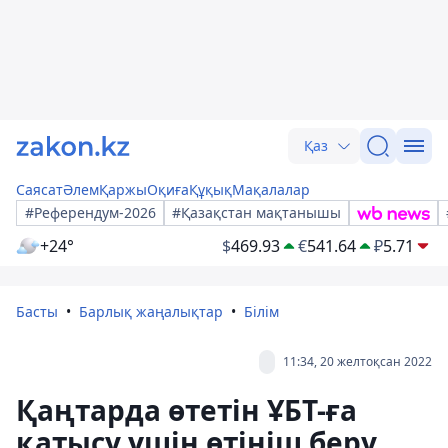
Қаз
Саясат
Әлем
Қаржы
Оқиға
Құқық
Мақалалар
#Референдум-2026
#Қазақстан мақтанышы
+24°
$
469.93
€
541.64
₽
5.71
Басты
Барлық жаңалықтар
Білім
11:34, 20 желтоқсан 2022
Қаңтарда өтетін ҰБТ-ға
қатысу үшін өтініш беру