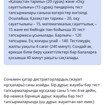
«Қазақстан тарихы» (20 сұрақ) және «Оқу
сауаттылығы» (15 сұрақ) пәндерінің тест
тапсырмалары санына өзгерістер енгізілді.
Осылайша, Қазақстан тарихы – 20, оқу
сауаттылығы – 15, математикалық сауаттылық –
15 және екі бейіндік пән бойынша 35 тест
тапсырмасы ұсынылады. Барлығы – 120
тапсырма. Ең жоғары ұпай – 140. Тестілеудің
жалпы уақыты 4 сағат (240 минут). Сондай-ақ
ерекше білім беру қажеттіліктері бар балаларға
қосымша 40 минут уақыты сақталады.
Сонымен қатар дистракторлардың (жауап
нұсқалары) саны азайды. Бір дұрыс жауабы бар тест
тапсырмаларында нұсқалар саны 5-тен 4-ке дейін,
бір немесе бірнеше дұрыс жауабы бар тест
тапсырмаларында (үш дұрыс жауаптан көп емес)