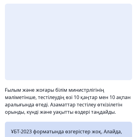
Ғылым және жоғары білім министрлігінің
мәліметінше, тестілеудің өзі 10 қаңтар мен 10 ақпан
аралығында өтеді. Азаматтар тестілеу өткізілетін
орынды, күнді және уақытты өздері таңдайды.
ҰБТ-2023 форматында өзгерістер жоқ. Алайда,