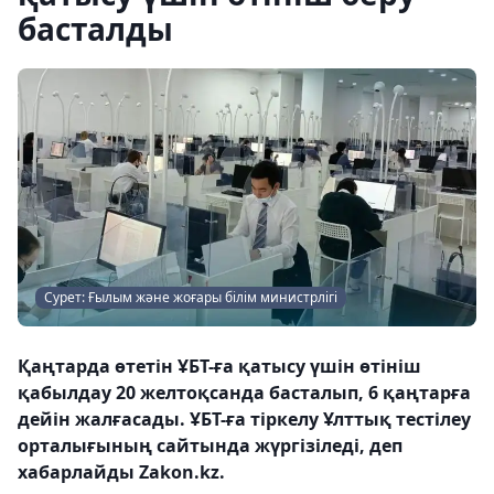
басталды
Сурет: Ғылым және жоғары білім министрлігі
Қаңтарда өтетін ҰБТ-ға қатысу үшін өтініш
қабылдау 20 желтоқсанда басталып, 6 қаңтарға
дейін жалғасады. ҰБТ-ға тіркелу Ұлттық тестілеу
орталығының сайтында жүргізіледі, деп
хабарлайды Zakon.kz.