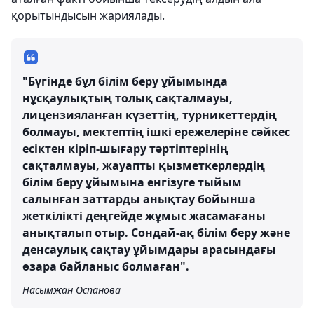
қорытындысын жариялады.
"Бүгінде бұл білім беру ұйымында
нұсқаулықтың толық сақталмауы,
лицензияланған күзеттің, турникеттердің
болмауы, мектептің ішкі ережелеріне сәйкес
есіктен кіріп-шығару тәртіптерінің
сақталмауы, жауапты қызметкерлердің
білім беру ұйымына енгізуге тыйым
салынған заттарды анықтау бойынша
жеткілікті деңгейде жұмыс жасамағаны
анықталып отыр. Сондай-ақ білім беру және
денсаулық сақтау ұйымдары арасындағы
өзара байланыс болмаған".
Насымжан Оспанова