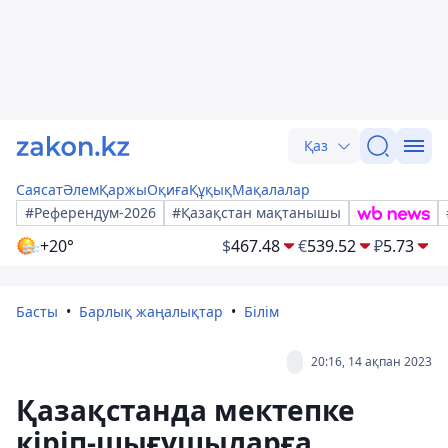
Қаз
Саясат
Әлем
Қаржы
Оқиға
Құқық
Мақалалар
#Референдум-2026
#Қазақстан мақтанышы
+20°
$
467.48
€
539.52
₽
5.73
Басты
Барлық жаңалықтар
Білім
20:16, 14 ақпан 2023
Қазақстанда мектепке
кіріп-шығушыларға