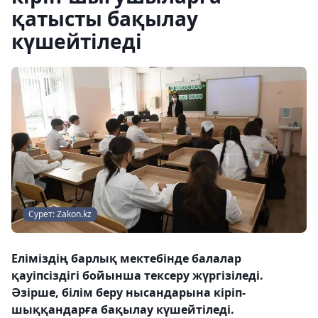
қатысты бақылау
күшейтіледі
Сурет: Zakon.kz
Еліміздің барлық мектебінде балалар
қауіпсіздігі бойынша тексеру жүргізіледі.
Әзірше, білім беру нысандарына кіріп-
шыққандарға бақылау күшейтіледі.