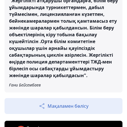
"Жергілікті атқарушы органдарға, білім беру
ұйымдарында турникеттермен, дабыл
түймесімен, лицензияланған күзетпен,
бейнекамералармен толық қамтамасыз ету
жөнінде шаралар қабылдансын. Білім беру
объектілерінің кіру тобына бақылау
күшейтілсін .Орта білім комитетіне
оқушылар үшін арнайы қауіпсіздік
сабақтарының циклін әзірлесін. Жергілікті
өңірде полиция департаменттері ТЖД-мен
бірлесіп осы сабақтарды ұйымдастыру
жөнінде шаралар қабылдасын".
Ғани Бейсембаев
Мақаламен бөлісу