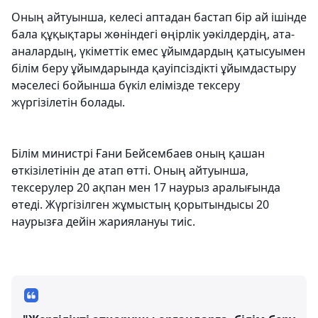
Оның айтуынша, келесі аптадан бастап бір ай ішінде
бала құқықтары жөніндегі өңірлік уәкілдердің, ата-
аналардың, үкіметтік емес ұйымдардың қатысуымен
білім беру ұйымдарында қауіпсіздікті ұйымдастыру
мәселесі бойынша бүкіл елімізде тексеру
жүргізілетін болады.
Білім министрі Ғани Бейсембаев оның қашан
өткізілетінін де атап өтті. Оның айтуынша,
тексерулер 20 ақпан мен 17 наурыз аралығында
өтеді. Жүргізілген жұмыстың қорытындысы 20
наурызға дейін жариялануы тиіс.