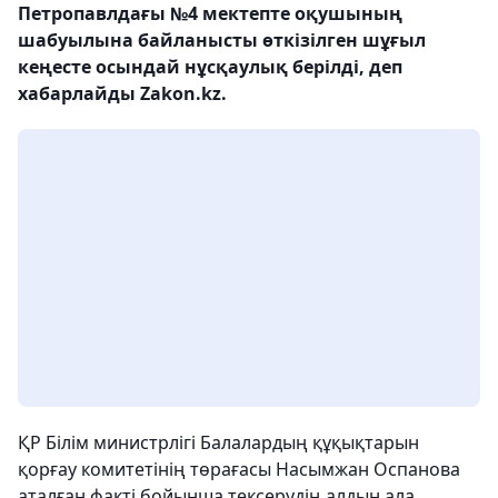
Петропавлдағы №4 мектепте оқушының
шабуылына байланысты өткізілген шұғыл
кеңесте осындай нұсқаулық берілді, деп
хабарлайды Zakon.kz.
ҚР Білім министрлігі Балалардың құқықтарын
қорғау комитетінің төрағасы Насымжан Оспанова
аталған факті бойынша тексерудің алдын ала