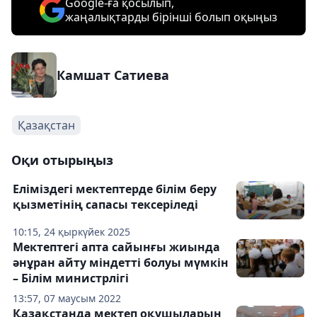
Google-ға қосылып,
жаңалықтарды бірінші болып оқыңыз
Камшат Сатиева
Қазақстан
Оқи отырыңыз
Еліміздегі мектептерде білім беру
қызметінің сапасы тексеріледі
10:15, 24 қыркүйек 2025
Мектептегі апта сайынғы жиында
әнұран айту міндетті болуы мүмкін
– Білім министрлігі
13:57, 07 маусым 2022
Қазақстанда мектеп оқушыларын